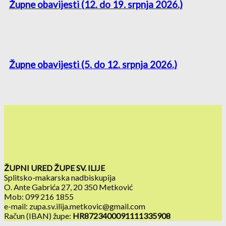
Župne obavijesti (12. do 19. srpnja 2026.)
Župne obavijesti (5. do 12. srpnja 2026.)
ŽUPNI URED ŽUPE SV. ILIJE
Splitsko-makarska nadbiskupija
O. Ante Gabrića 27, 20 350 Metković
Mob: 099 216 1855
e-mail: zupa.sv.ilija.metkovic@gmail.com
Račun (IBAN) župe:
HR8723400091111335908