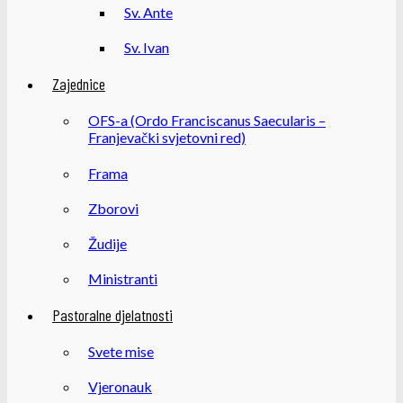
Sv. Ante
Sv. Ivan
Zajednice
OFS-a (Ordo Franciscanus Saecularis –
Franjevački svjetovni red)
Frama
Zborovi
Žudije
Ministranti
Pastoralne djelatnosti
Svete mise
Vjeronauk