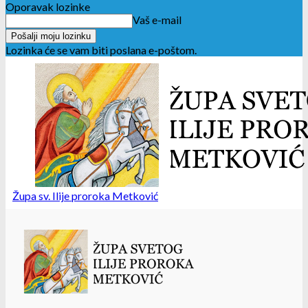
Oporavak lozinke
Vaš e-mail
Lozinka će se vam biti poslana e-poštom.
Župa sv. Ilije proroka Metković