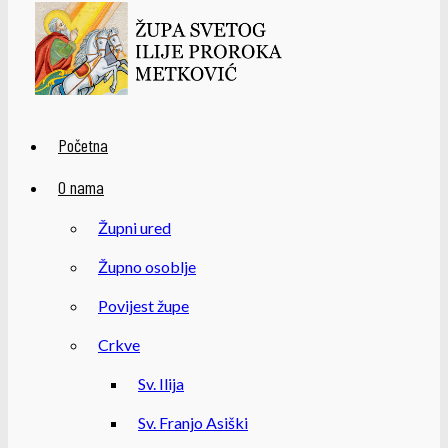
Početna
O nama
Župni ured
Župno osoblje
Povijest župe
Crkve
Sv. Ilija
Sv. Franjo Asiški