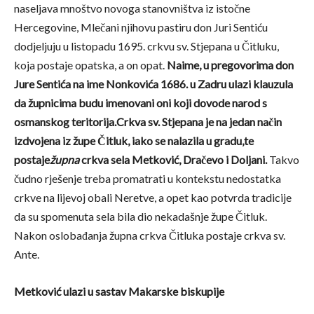
naseljava mnoštvo novoga stanovništva iz istočne
Hercegovine, Mlečani njihovu pastiru don Juri Sentiću
dodjeljuju u listopadu 1695. crkvu sv. Stjepana u Čitluku,
koja postaje opatska, a on opat.
Naime, u pregovorima don
Jure Sentića na ime Nonkovića 1686. u Zadru ulazi klauzula
da župnicima budu imenovani oni koji dovode narod s
osmanskog teritorija.Crkva sv. Stjepana je na jedan način
izdvojena iz župe Čitluk, iako se nalazila u gradu,te
postaje
župna
crkva sela Metković, Dračevo i Doljani.
Takvo
čudno rješenje treba promatrati u kontekstu nedostatka
crkve na lijevoj obali Neretve, a opet kao potvrda tradicije
da su spomenuta sela bila dio nekadašnje župe Čitluk.
Nakon oslobađanja župna crkva Čitluka postaje crkva sv.
Ante.
Metković ulazi u sastav Makarske biskupije