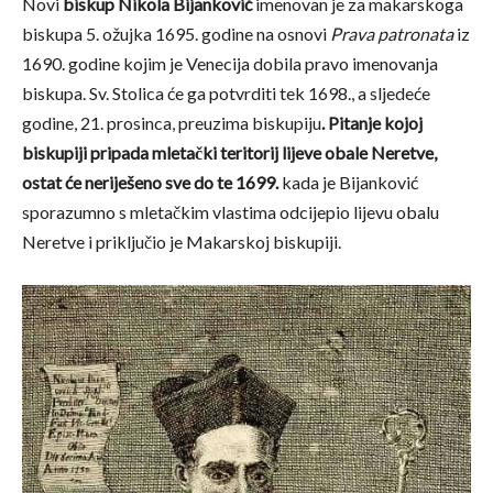
Novi
biskup Nikola Bijanković
imenovan je za makarskoga
biskupa 5. ožujka 1695. godine na osnovi
Prava patronata
iz
1690. godine kojim je Venecija dobila pravo imenovanja
biskupa. Sv. Stolica će ga potvrditi tek 1698., a sljedeće
godine, 21. prosinca, preuzima biskupiju
. Pitanje kojoj
biskupiji pripada mletački teritorij lijeve obale Neretve,
ostat će neriješeno sve do te 1699.
kada je Bijanković
sporazumno s mletačkim vlastima odcijepio lijevu obalu
Neretve i priključio je Makarskoj biskupiji.