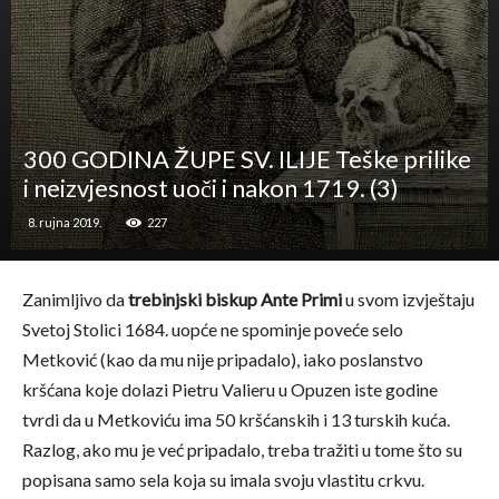
300 GODINA ŽUPE SV. ILIJE Teške prilike
i neizvjesnost uoči i nakon 1719. (3)
8. rujna 2019.
227
Zanimljivo da
trebinjski biskup Ante Primi
u svom izvještaju
Svetoj Stolici 1684. uopće ne spominje poveće selo
Metković (kao da mu nije pripadalo), iako poslanstvo
kršćana koje dolazi Pietru Valieru u Opuzen iste godine
tvrdi da u Metkoviću ima 50 kršćanskih i 13 turskih kuća.
Razlog, ako mu je već pripadalo, treba tražiti u tome što su
popisana samo sela koja su imala svoju vlastitu crkvu.