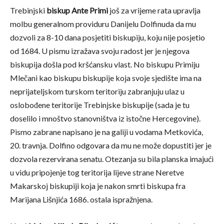
Trebinjski
biskup Ante Primi
još za vrijeme rata upravlja
molbu generalnom providuru Danijelu Dolfinuda da mu
dozvoli za 8-10 dana posjetiti biskupiju, koju nije posjetio
od 1684. U pismu izražava svoju radost jer je njegova
biskupija došla pod kršćansku vlast. No biskupu Primiju
Mlečani kao biskupu biskupije koja svoje sjedište ima na
neprijateljskom turskom teritoriju zabranjuju ulaz u
oslobođene teritorije Trebinjske biskupije (sada je tu
doselilo i mnoštvo stanovništva iz istočne Hercegovine).
Pismo zabrane napisano je na galiji u vodama Metkovića,
20. travnja. Dolfino odgovara da mu ne može dopustiti jer je
dozvola rezervirana senatu. Otezanja su bila planska imajući
u vidu pripojenje tog teritorija lijeve strane Neretve
Makarskoj biskupiji koja je nakon smrti biskupa fra
Marijana Lišnjića 1686. ostala ispražnjena.