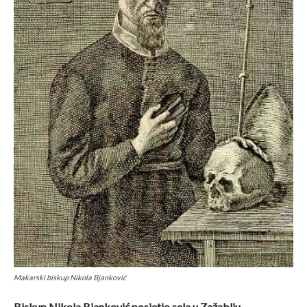
Makarski biskup Nikola Bjanković
Biskup Nikola Bjanković posjetio sela u Zažablju