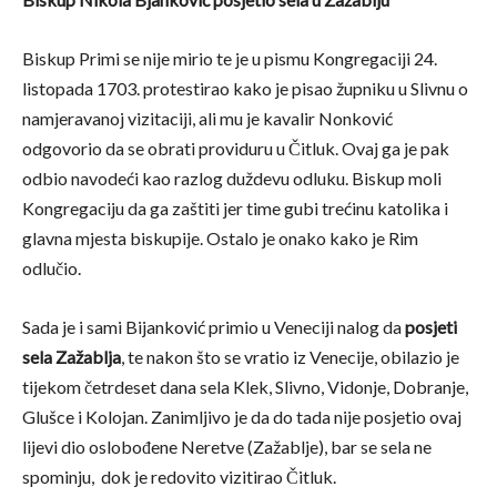
Biskup Primi se nije mirio te je u pismu Kongregaciji 24.
listopada 1703. protestirao kako je pisao župniku u Slivnu o
namjeravanoj vizitaciji, ali mu je kavalir Nonković
odgovorio da se obrati providuru u Čitluk. Ovaj ga je pak
odbio navodeći kao razlog duždevu odluku. Biskup moli
Kongregaciju da ga zaštiti jer time gubi trećinu katolika i
glavna mjesta biskupije. Ostalo je onako kako je Rim
odlučio.
Sada je i sami Bijanković primio u Veneciji nalog da
posjeti
sela Zažablja
, te nakon što se vratio iz Venecije, obilazio je
tijekom četrdeset dana sela Klek, Slivno, Vidonje, Dobranje,
Glušce i Kolojan. Zanimljivo je da do tada nije posjetio ovaj
lijevi dio oslobođene Neretve (Zažablje), bar se sela ne
spominju, dok je redovito vizitirao Čitluk.