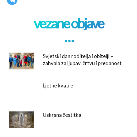
vezane objave
. . .
Svjetski dan roditelja i obitelji –
zahvala za ljubav, žrtvu i predanost
Ljetne kvatre
Uskrsna čestitka