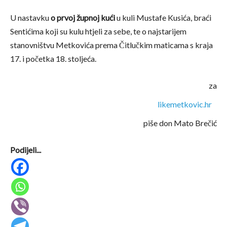
U nastavku
o prvoj župnoj kući
u kuli Mustafe Kusića, braći
Sentićima koji su kulu htjeli za sebe, te o najstarijem
stanovništvu Metkovića prema Čitlučkim maticama s kraja
17. i početka 18. stoljeća.
za
likemetkovic.hr
piše don Mato Brečić
Podijeli...