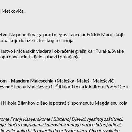
od Metkovića.
vu. Na pohodima ga prati njegov kancelar Fridrih Maruli koji
ba koje dolaze i s turskog teritorija.
dinstvo kršćanskih vladara i obraćenje grešnika i Turaka. Svake
a dana učiniti djelo ljubavi i pokajanja.
om – Mandom Malesechia
, (Maleška–Maleš– Malešević).
evine Stipanu Maleševiću iz Čitluka, i to na lokalitetu Podbrižje u
ožji Nikola Bijanković išao je potražiti spomenutu Magdalenu koja
ome Franji Ksaverskome i Blaženoj Djevici, njezinoj zaštitnici.
nje
,
idući s nagradama i darovima mnogo puta u lažnoj odjeći,
evojke kako bi ih uvjerila da prihvate vjeru. Ovo je svakako