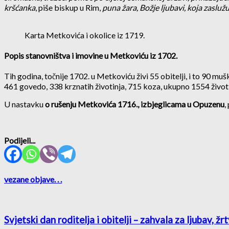
kršćanka
, piše biskup u Rim,
puna žara, Božje ljubavi, koja zasluž
Karta Metkovića i okolice iz 1719.
Popis stanovništva i imovine u Metkoviću iz 1702.
Tih godina, točnije 1702. u Metkoviću živi 55 obitelji, i to 90 mu
461 govedo, 338 krznatih životinja, 715 koza, ukupno 1554 životi
U nastavku
o rušenju Metkovića 1716., izbjeglicama u Opuzenu
,
Podijeli...
vezane objave
. . .
Svjetski dan roditelja i obitelji – zahvala za ljubav, ž