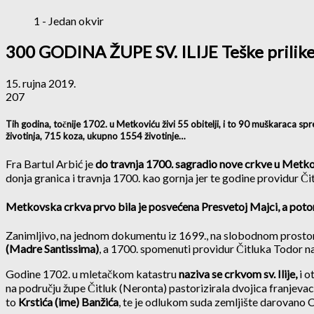
1 - Jedan okvir
300 GODINA ŽUPE SV. ILIJE Teške prilike i
15. rujna 2019.
207
Tih godina, točnije 1702. u Metkoviću živi 55 obitelji, i to 90 muškaraca s
životinja, 715 koza, ukupno 1554 životinje…
Fra Bartul Arbić je
do travnja 1700. sagradio nove crkve u Metko
donja granica i travnja 1700. kao gornja jer te godine providur Č
Metkovska crkva prvo bila je posvećena Presvetoj Majci, a potom 
Zanimljivo, na jednom dokumentu iz 1699., na slobodnom prostor
(Madre Santissima)
, a 1700. spomenuti providur Čitluka Todor n
Godine 1702. u mletačkom katastru
naziva se crkvom sv. Ilije,
i o
na području župe Čitluk (Neronta) pastorizirala dvojica franjeva
to
Krstića (ime) Banžića
, te je odlukom suda zemljište darovano C