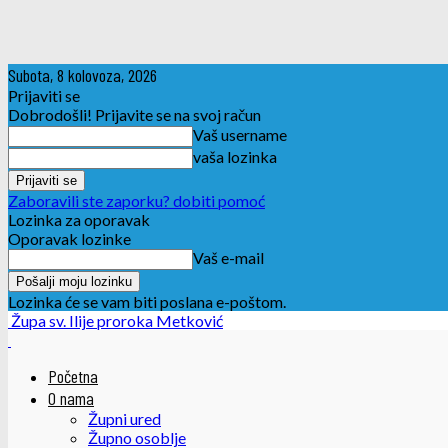
Subota, 8 kolovoza, 2026
Prijaviti se
Dobrodošli! Prijavite se na svoj račun
Vaš username
vaša lozinka
Zaboravili ste zaporku? dobiti pomoć
Lozinka za oporavak
Oporavak lozinke
Vaš e-mail
Lozinka će se vam biti poslana e-poštom.
Župa sv. Ilije proroka Metković
Početna
O nama
Župni ured
Župno osoblje