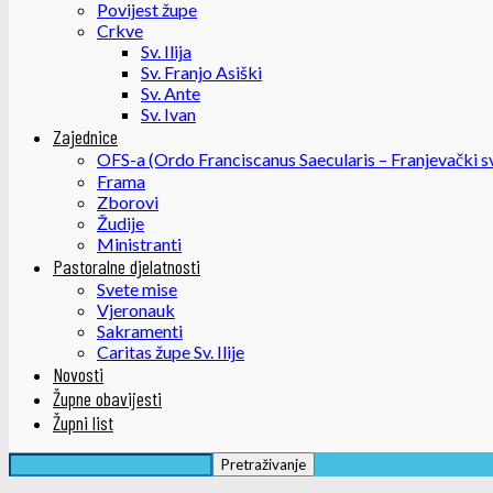
Povijest župe
Crkve
Sv. Ilija
Sv. Franjo Asiški
Sv. Ante
Sv. Ivan
Zajednice
OFS-a (Ordo Franciscanus Saecularis – Franjevački sv
Frama
Zborovi
Žudije
Ministranti
Pastoralne djelatnosti
Svete mise
Vjeronauk
Sakramenti
Caritas župe Sv. Ilije
Novosti
Župne obavijesti
Župni list