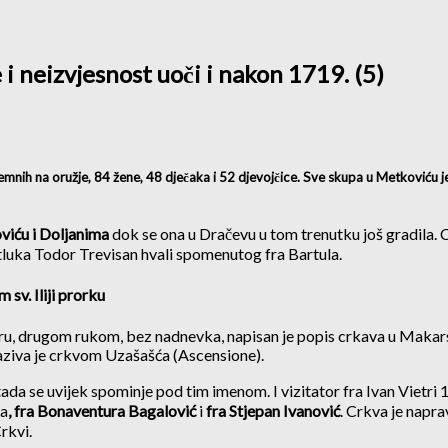
 neizvjesnost uoči i nakon 1719. (5)
premnih na oružje, 84 žene, 48 dječaka i 52 djevojčice. Sve skupa u Metkoviću 
viću i Doljanima
dok se ona u Dračevu u tom trenutku još gradila.
itluka Todor Trevisan hvali spomenutog fra Bartula.
sv. Iliji prorku
u, drugom rukom, bez nadnevka, napisan je popis crkava u Makars
aziva je crkvom Uzašašća (Ascensione).
tada se uvijek spominje pod tim imenom. I vizitator fra Ivan Vietri
ca
, fra Bonaventura Bagalović
i
fra Stjepan Ivanović
. Crkva je naprav
rkvi.