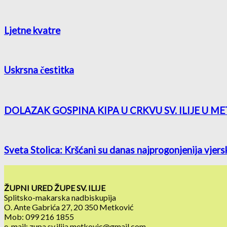
Ljetne kvatre
Uskrsna čestitka
DOLAZAK GOSPINA KIPA U CRKVU SV. ILIJE U M
Sveta Stolica: Kršćani su danas najprogonjenija vjers
ŽUPNI URED ŽUPE SV. ILIJE
Splitsko-makarska nadbiskupija
O. Ante Gabrića 27, 20 350 Metković
Mob: 099 216 1855
e-mail: zupa.sv.ilija.metkovic@gmail.com