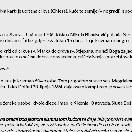
a karti je ucrtana crkva (Chiesa), kuće te zemlje (vinogradi) isp
veta života. U svibnju 1706.
biskup Nikola Bijanković
pohađa Neret
 i došao u Čitluk gdje se zadržao 15 dana. Tu je krizmao mnogo oso
o križ od crkve sv. Marka do crkve sv. Stjepana, moleći Boga za je
e pouke o načinu dobra ispovijedanja, pričešćivanja i potrebi svakog
šević
U njima je krizmao 604 osobe. Tom prigodom susreo se s
Magdalen
viću. Tako Dolfini 28. lipnja 1694. daje osam kampi zemlje nove steč
ije ženske osobe i dvoje djece. Imao je 9 konja i 8 goveda. Sluga B
ći na osami pod jednom slamnatom kućom
te da je bila pobožna svet
e privela katoličkoj vjeri 60 osoba, među kojima djecu i žene Turki
i se vrlo siromašnom i bijednom i tako se uvlačeći među osmanske dj