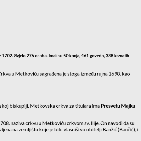
je 1702. živjelo 276 osoba. Imali su 50 konja, 461 govedo, 338 krznatih
 Crkva u Metkoviću sagrađena je stoga između rujna 1698. kao
koj biskupiji. Metkovska crkva za titulara ima
Presvetu Majku
 1708. naziva crkvu u Metkoviću crkvom sv. Ilije. On navodi da su
ljena na zemljištu koje je bilo vlasništvo obitelji Banžić (Bančić), i