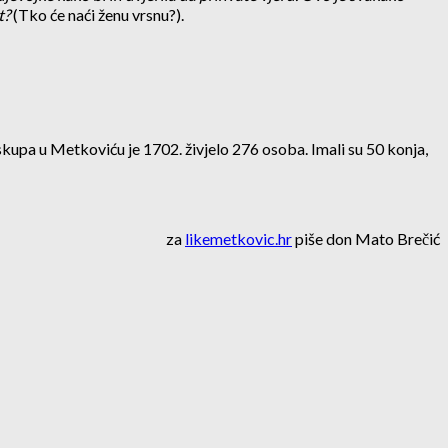
t?
(Tko će naći ženu vrsnu?).
 skupa u Metkoviću je 1702. živjelo 276 osoba. Imali su 50 konja,
za
likemetkovic.hr
piše don Mato Brečić