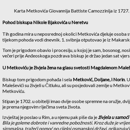
Karta Metkovića Giovannija Battiste Camozzinija iz 1727. N
Pohod biskupa Nikole Bjakovića u Neretvu
Tih godina mira u neposrednoj okolici Metkovića djeluje osoba s
tijekom pohoda vodi dnevnik. 1. svibnja otputovao je iz Makarske
Tom je prigodom obavio i procesiju, u kojoj je sam, bosonog, nosi
večeri prije Anđeoskoga pozdrava biskup je držao jedan sat vjersk
U Metkoviću je živjela žena na glasu svetosti Magdalenom Male
Biskup tom prigodom pohađa i sela
Metković, Doljane, i Norin
. 
Maleševići su živjeli u Čitluku, ali su posjedovali zemlje u Metko
Metkoviću.
Stipan je 1702. u obitelji imao dvije osobe spremne na oružje, dv
je prema njegovim riječima sveta života.
Izvještaj je poslao u Rim, a u njemu pak piše da je
živjela u samo
Bila je goleme dobrote i vanredne pobožnosti. Kroz duže je vrijem
siromašna, tražeći pomoć po cijeloj osmanskoj državi, prikazujuć