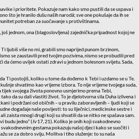
 navike i prioritete. Pokazuje nam kako smo pustili da se uspava i
 ono što je hranilo dušu naših narodâ; sve one pokušaje da ih se
munitet potreban za suočavanje s protivštinama.
a, još jednom, ona (blagoslovljena) zajednička pripadnost kojoj ne
 Ti ljubiš više no mi, grabili smo naprijed punom brzinom,
smo se zaustavili pred tvojim pozivima, nismo se probudili pred
ći da ćemo uvijek ostati zdravi u jednom bolesnom svijetu. Sada,
 da Ti postojiš, koliko u tome da dođemo k Tebi i uzdamo se u Te.
 kušnje shvatimo kao vrijeme izbora. To nije vrijeme tvojega suda,
 da tijek svojega života ponovno usmjerimo prema Tebi,
 da su dali vlastiti život. To je djelotvorna sila Duha izlivena i
ani i podržani od običnih – u pravilu zaboravljenih – ljudi koji se
dne događaje naše povijesti: to su liječnici, medicinske sestre i
 ali zaista mnogi drugi koji su shvatili da se nitko ne spašava sam.
vi budu jedno“ (
Iv
17, 21). Koliko je onih koji svakodnevno
im i svakodnevnim gestama pokazuju našoj djeci kako se suočiti i
ažu se za dobro sviju. Molitva i tiho služenje: to su naša