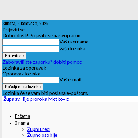
Subota, 8 kolovoza, 2026
Prijaviti se
Dobrodošli! Prijavite se na svoj račun
Vaš username
vaša lozinka
Zaboravili ste zaporku? dobiti pomoć
Lozinka za oporavak
Oporavak lozinke
Vaš e-mail
Lozinka će se vam biti poslana e-poštom.
Župa sv. Ilije proroka Metković
Početna
O nama
Župni ured
Župno osoblje