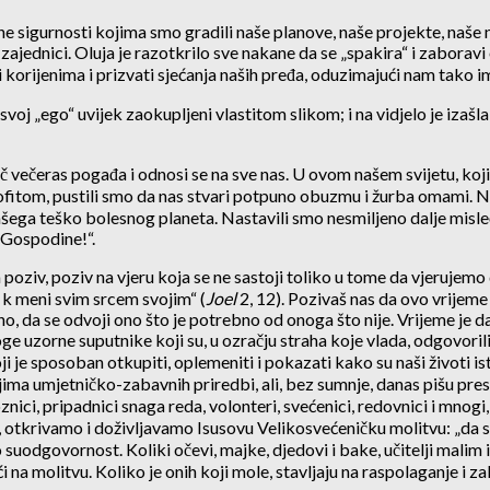
išne sigurnosti kojima smo gradili naše planove, naše projekte, naše
 zajednici. Oluja je razotkrilo sve nakane da se „spakira“ i zaboravi
korijenima i prizvati sjećanja naših pređa, oduzimajući nam tako i
oj „ego“ uvijek zaokupljeni vlastitom slikom; i na vidjelo je izašl
č večeras pogađa i odnosi se na sve nas. U ovom našem svijetu, koji
ofitom, pustili smo da nas stvari potpuno obuzmu i žurba omami. Ni
ašega teško bolesnog planeta. Nastavili smo nesmiljeno dalje misle
 Gospodine!“.
oziv, poziv na vjeru koja se ne sastoji toliko u tome da vjerujemo
e k meni svim srcem svojim“ (
Joel
2, 12). Pozivaš nas da ovo vrijeme
no, da se odvoji ono što je potrebno od onoga što nije. Vrijeme je
orne suputnike koji su, u ozračju straha koje vlada, odgovorili tako
 je sposoban otkupiti, oplemeniti i pokazati kako su naši životi istk
jima umjetničko-zabavnih priredbi, ali, bez sumnje, danas pišu presu
nici, pripadnici snaga reda, volonteri, svećenici, redovnici i mnogi,
â, otkrivamo i doživljavamo Isusovu Velikosvećeničku molitvu: „da s
ego suodgovornost. Koliki očevi, majke, djedovi i bake, učitelji mal
i na molitvu. Koliko je onih koji mole, stavljaju na raspolaganje i zal