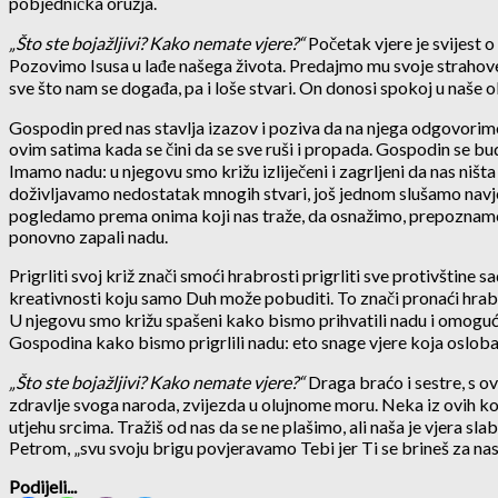
pobjednička oružja.
„
Što ste bojažljivi? Kako nemate vjere?“
Početak vjere je svijest
Pozovimo Isusa u lađe našega života. Predajmo mu svoje strahove 
sve što nam se događa, pa i loše stvari. On donosi spokoj u naše o
Gospodin pred nas stavlja izazov i poziva da na njega odgovorim
ovim satima kada se čini da se sve ruši i propada. Gospodin se bu
Imamo nadu: u njegovu smo križu izliječeni i zagrljeni da nas ništa 
doživljavamo nedostatak mnogih stvari, još jednom slušamo navješt
pogledamo prema onima koji nas traže, da osnažimo, prepoznamo i
ponovno zapali nadu.
Prigrliti svoj križ znači smoći hrabrosti prigrliti sve protivšti
kreativnosti koju samo Duh može pobuditi. To znači pronaći hrabro
U njegovu smo križu spašeni kako bismo prihvatili nadu i omogućil
Gospodina kako bismo prigrlili nadu: eto snage vjere koja osloba
„
Što ste bojažljivi? Kako nemate vjere?“
Draga braćo i sestre, s o
zdravlje svoga naroda, zvijezda u olujnome moru. Neka iz ovih kolo
utjehu srcima. Tražiš od nas da se ne plašimo, ali naša je vjera sla
Petrom, „svu svoju brigu povjeravamo Tebi jer Ti se brineš za nas
Podijeli...