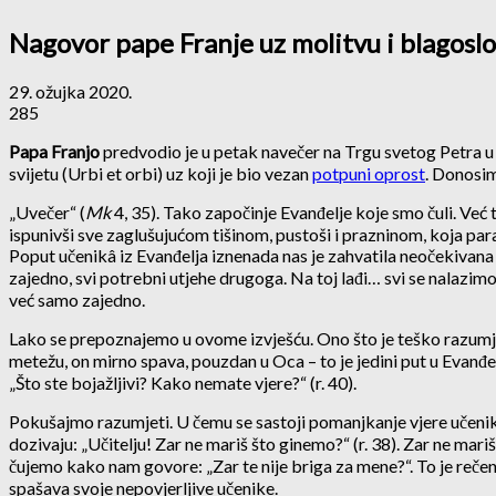
Nagovor pape Franje uz molitvu i blagoslo
29. ožujka 2020.
285
Papa Franjo
predvodio je u petak navečer na Trgu svetog Petra u 
svijetu (Urbi et orbi) uz koji je bio vezan
potpuni oprost
. Donosim
„Uvečer“ (
Mk
4, 35). Tako započinje Evanđelje koje smo čuli. Već 
ispunivši sve zaglušujućom tišinom, pustoši i prazninom, koja para
Poput učenikâ iz Evanđelja iznenada nas je zahvatila neočekivana i ž
zajedno, svi potrebni utjehe drugoga. Na toj lađi… svi se nalazimo.
već samo zajedno.
Lako se prepoznajemo u ovome izvješću. Ono što je teško razumjeti 
metežu, on mirno spava, pouzdan u Oca – to je jedini put u Evanđe
„Što ste bojažljivi? Kako nemate vjere?“ (r. 40).
Pokušajmo razumjeti. U čemu se sastoji pomanjkanje vjere učenikâ
dozivaju: „Učitelju! Zar ne mariš što ginemo?“ (r. 38). Zar ne mariš
čujemo kako nam govore: „Zar te nije briga za mene?“. To je rečenic
spašava svoje nepovjerljive učenike.