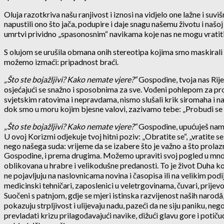
Oluja razotkriva našu ranjivost i iznosi na vidjelo one lažne i suv
napustili ono što jača, podupire i daje snagu našemu životu i našoj
umrtvi prividno „spasonosnim“ navikama koje nas ne mogu vratiti 
S olujom se urušila obmana onih stereotipa kojima smo maskirali sv
možemo izmaći: pripadnost braći.
„
Što ste bojažljivi? Kako nemate vjere?“
Gospodine, tvoja nas Rije
osjećajući se snažno i sposobnima za sve. Vođeni pohlepom za pr
svjetskim ratovima i nepravdama, nismo slušali krik siromaha i n
dok smo u moru kojim bjesne valovi, zazivamo tebe: „Probudi se
„
Što ste bojažljivi? Kako nemate vjere?“
Gospodine, upućuješ nam p
U ovoj Korizmi odjekuje tvoj hitni poziv: „Obratite se“, „vratite s
nego našega suda: vrijeme da se izabere što je važno a što prolaz
Gospodine, i prema drugima. Možemo upraviti svoj pogled u mnoge uz
oblikovana u hrabre i velikodušne predanosti. To je život Duha koji
ne pojavljuju na naslovnicama novina i časopisa ili na velikim podi
medicinski tehničari, zaposlenici u veletrgovinama, čuvari, prijevoz
Suočeni s patnjom, gdje se mjeri istinska razvijenost naših narod
pokazuju strpljivost i ulijevaju nadu, pazeći da ne siju paniku, n
prevladati krizu prilagođavajući navike, dižući glavu gore i potičuć