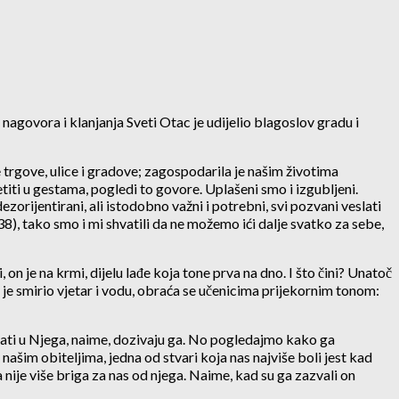
govora i klanjanja Sveti Otac je udijelio blagoslov gradu i
e trgove, ulice i gradove; zagospodarila je našim životima
etiti u gestama, pogledi to govore. Uplašeni smo i izgubljeni.
ezorijentirani, ali istodobno važni i potrebni, svi pozvani veslati
 38), tako smo i mi shvatili da ne možemo ići dalje svatko za sebe,
n je na krmi, dijelu lađe koja tone prva na dno. I što čini? Unatoč
 je smirio vjetar i vodu, obraća se učenicima prijekornim tonom:
ovati u Njega, naime, dozivaju ga. No pogledajmo kako ga
u našim obiteljima, jedna od stvari koja nas najviše boli jest kad
a nije više briga za nas od njega. Naime, kad su ga zazvali on