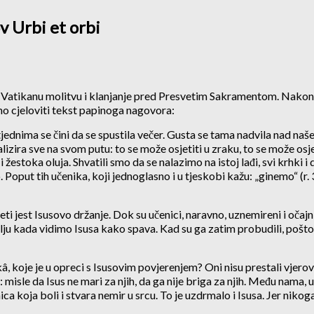
v Urbi et orbi
Vatikanu molitvu i klanjanje pred Presvetim Sakramentom. Nakon na
o cjeloviti tekst papinoga nagovora:
tjednima se čini da se spustila večer. Gusta se tama nadvila nad naš
lizira sve na svom putu: to se može osjetiti u zraku, to se može osj
estoka oluja. Shvatili smo da se nalazimo na istoj lađi, svi krhki i d
 Poput tih učenika, koji jednoglasno i u tjeskobi kažu: „ginemo“ (r.
jest Isusovo držanje. Dok su učenici, naravno, uznemireni i očajni, o
lju kada vidimo Isusa kako spava. Kad su ga zatim probudili, pošto
, koje je u opreci s Isusovim povjerenjem? Oni nisu prestali vjer
: misle da Isus ne mari za njih, da ga nije briga za njih. Među nama, 
a koja boli i stvara nemir u srcu. To je uzdrmalo i Isusa. Jer nikog