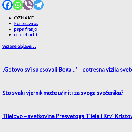
OZNAKE
koronavirus
papa franjo
urbi et orbi
vezane objave
. . .
„Gotovo svi su psovali Boga…“ – potresna vizija svet
Što svaki vjernik može učiniti za svoga svećenika?
Tijelovo – svetkovina Presvetoga Tijela i Krvi Kristo