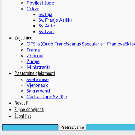
Povijest župe
Crkve
Sv. Ilija
Sv. Franjo Asiški
Sv. Ante
Sv. Ivan
Zajednice
OFS-a (Ordo Franciscanus Saecularis – Franjevački sv
Frama
Zborovi
Žudije
Ministranti
Pastoralne djelatnosti
Svete mise
Vjeronauk
Sakramenti
Caritas župe Sv. Ilije
Novosti
Župne obavijesti
Župni list