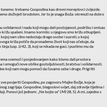
ami tonemo: trebamo Gospodina kao drevni moreplovci zvijezde.
ćemo doživjeti brodolom. Jer to je snaga Boža: okrenuti na dobro
 solidarnost i nadu koji mogu dati postojanost, podršku i smisao
o križu spašeni. Imamo kormilo: u njegovu smo križu otkupljeni.
u kojoj nam silno nedostaju drage osobe i susreti, u kojoj
 svoga križa potiče da pronađemo život koji nas očekuje, da
tinja (usp.
Iz
42, 3), koji se nikada ne gasi, i pustimo mu da
ju prema svemoći i posjedovanjem kako bismo dali prostora
 i omogući nove oblike gostoljubivosti, bratstva i solidarnosti.
čine koji nam mogu pomoći da čuvamo sebe i druge. Prigrliti
s sve povjeriti Gospodinu, po zagovoru Majke Božje, koja je
og zagrljaja. Gospodine, blagoslovi svijet, daj zdravlje tijelima i
oluji. Ponovi još jednom: „Ne bojte se“ (
Mt
28, 5). A mi, zajedno s