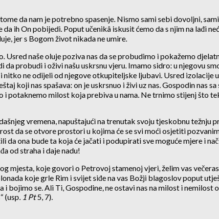
 o tome da nam je potrebno spasenje. Nismo sami sebi dovoljni, s
da ih On pobijedi. Poput učenikâ iskusit ćemo da s njim na lađi ne
luje, jer s Bogom život nikada ne umire.
o. Usred naše oluje poziva nas da se probudimo i pokažemo djelatnu
di da probudi i oživi našu uskrsnu vjeru. Imamo sidro: u njegovu sm
i nitko ne odijeli od njegove otkupiteljske ljubavi. Usred izolacije 
aj koji nas spašava: on je uskrsnuo i živi uz nas. Gospodin nas sa
 potaknemo milost koja prebiva u nama. Ne trnimo stijenj što tek 
ne sadašnjeg vremena, napuštajući na trenutak svoju tjeskobnu težn
st da se otvore prostori u kojima će se svi moći osjetiti pozvanima
i da ona bude ta koja će jačati i podupirati sve moguće mjere i na
đa od straha i daje nadu!
vog mjesta, koje govori o Petrovoj stamenoj vjeri, želim vas večera
nada koje grle Rim i svijet siđe na vas Božji blagoslov poput utješn
ba i bojimo se. Ali Ti, Gospodine, ne ostavi nas na milost i nemilost 
“ (usp
. 1 Pt
5, 7).