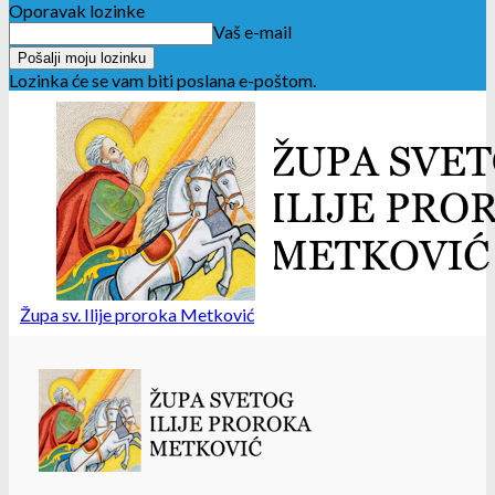
Oporavak lozinke
Vaš e-mail
Lozinka će se vam biti poslana e-poštom.
Župa sv. Ilije proroka Metković