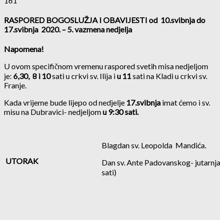
161
RASPORED BOGOSLUŽJA I OBAVIJESTI o
d 10.svibnja do
17.svibnja 2020. – 5. vazmena nedjelja
Napomena!
U ovom specifičnom vremenu raspored svetih misa nedjeljom
je:
6,30, 8 i 10
sati u crkvi sv. Ilija i
u 11
sati na Kladi u crkvi sv.
Franje.
Kada vrijeme bude lijepo od nedjelje
17.svibnja
imat ćemo i sv.
misu na Dubravici- nedjeljom
u 9:30 sati.
Blagdan sv. Leopolda Mandića.
UTORAK
Dan sv. Ante Padovanskog- jutarnja i 
sati)