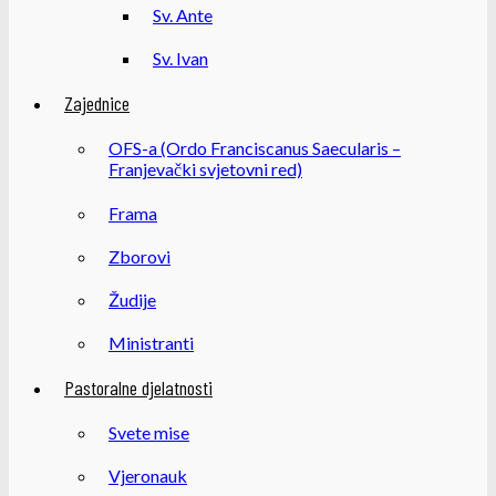
Sv. Ante
Sv. Ivan
Zajednice
OFS-a (Ordo Franciscanus Saecularis –
Franjevački svjetovni red)
Frama
Zborovi
Žudije
Ministranti
Pastoralne djelatnosti
Svete mise
Vjeronauk