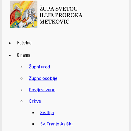
Početna
O nama
Župni ured
Župno osoblje
Povijest župe
Crkve
Sv. Ilija
Sv. Franjo Asiški