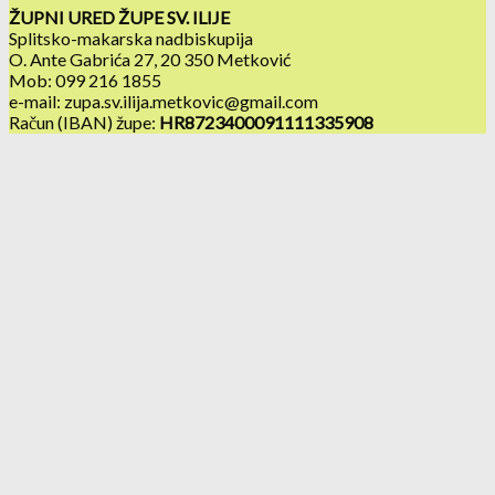
ŽUPNI URED ŽUPE SV. ILIJE
Splitsko-makarska nadbiskupija
O. Ante Gabrića 27, 20 350 Metković
Mob: 099 216 1855
e-mail: zupa.sv.ilija.metkovic@gmail.com
Račun (IBAN) župe:
HR8723400091111335908