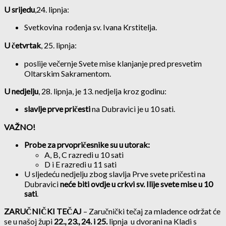
U srijedu
,24. lipnja:
Svetkovina rođenja sv. Ivana Krstitelja.
U četvrtak
, 25. lipnja:
poslije večernje Svete mise klanjanje pred presvetim
Oltarskim Sakramentom.
U nedjelju
, 28. lipnja, je 13. nedjelja kroz godinu:
slavlje prve pričesti
na Dubravici je u 10 sati.
VAŽNO!
Probe za prvopričesnike su u utorak:
A, B, C razredi u 10 sati
D i E razredi u 11 sati
U sljedeću nedjelju zbog slavlja Prve svete pričesti na
Dubravici
neće biti ovdje u crkvi sv. Ilije svete mise u 10
sati
.
ZARUČNIČKI TEČAJ
– Zaručnički tečaj za mladence održat će
se u našoj župi
22., 23., 24. i 25.
lipnja u dvorani na Kladi s