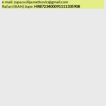
e-mail: zupa.sv.ilija.metkovic@gmail.com
Račun (IBAN) župe:
HR8723400091111335908