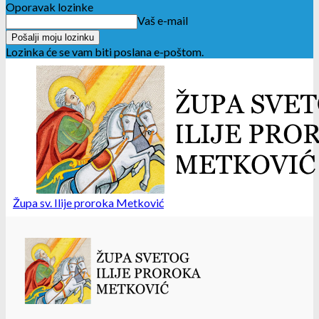
Oporavak lozinke
Vaš e-mail
Lozinka će se vam biti poslana e-poštom.
Župa sv. Ilije proroka Metković