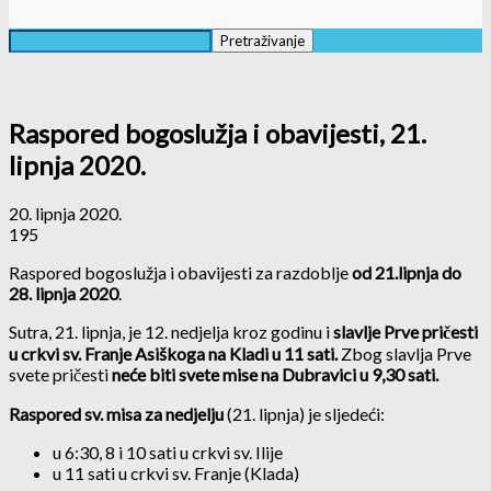
Raspored bogoslužja i obavijesti, 21.
lipnja 2020.
20. lipnja 2020.
195
Raspored bogoslužja i obavijesti za razdoblje
od 21.lipnja do
28. lipnja 2020
.
Sutra, 21. lipnja, je 12. nedjelja kroz godinu i
slavlje Prve pričesti
u crkvi sv. Franje Asiškoga na Kladi u 11 sati.
Zbog slavlja Prve
svete pričesti
neće biti svete mise na Dubravici u 9,30 sati.
Raspored sv. misa za nedjelju
(21. lipnja) je sljedeći:
u 6:30, 8 i 10 sati u crkvi sv. Ilije
u 11 sati u crkvi sv. Franje (Klada)