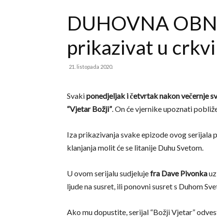
DUHOVNA OBNOVA
prikazivat u crkvi 
21. listopada 2020.
Svaki
ponedjeljak i četvrtak nakon večernje sv
“Vjetar Božji”
. On će vjernike upoznati pobli
Iza prikazivanja svake epizode ovog serijala 
klanjanja molit će se litanije Duhu Svetom.
U ovom serijalu sudjeluje
fra Dave Pivonka
uz 
ljude na susret, ili ponovni susret s Duhom Sve
Ako mu dopustite, serijal “Božji Vjetar” odves