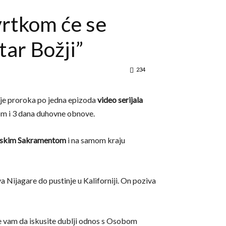
rtkom će se
etar Božji”
234
Ilije proroka po jedna epizoda
video serijala
tom i 3 dana duhovne obnove.
arskim Sakramentom
i na samom kraju
a Nijagare do pustinje u Kaliforniji. On poziva
 će vam da iskusite dublji odnos s Osobom