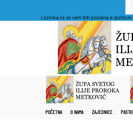
Lozinka će se vam biti poslana e-poštom.
POČETNA
O NAMA
ZAJEDNICE
PASTO