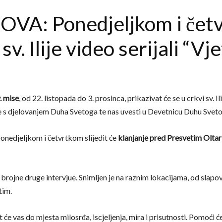
: Ponedjeljkom i četv
sv. Ilije video serijali “Vj
. mise
, od 22. listopada do 3. prosinca, prikazivat će se u crkvi sv. 
že s djelovanjem Duha Svetoga te nas uvesti u Devetnicu Duhu Sve
ponedjeljkom i četvrtkom slijedit će
klanjanje pred Presvetim Olt
brojne druge intervjue. Snimljen je na raznim lokacijama, od slapov
tim.
t će vas do mjesta milosrđa, iscjeljenja, mira i prisutnosti. Pomoći