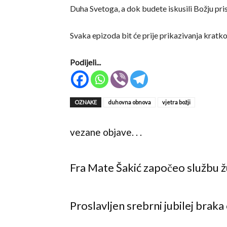
Duha Svetoga, a dok budete iskusili Božju prisu
Svaka epizoda bit će prije prikazivanja kratk
Podijeli...
OZNAKE
duhovna obnova
vjetra božji
vezane objave
. . .
Fra Mate Šakić započeo službu ž
Proslavljen srebrni jubilej braka 