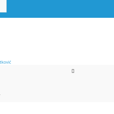
tković
T