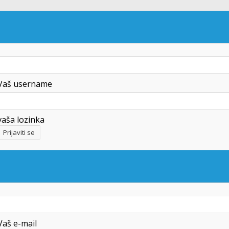
Vaš username
vaša lozinka
Vaš e-mail