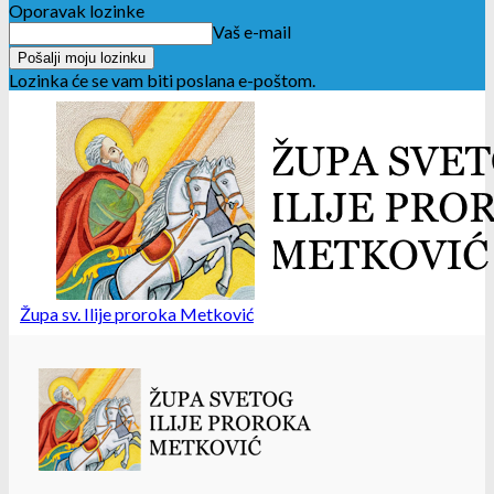
Oporavak lozinke
Vaš e-mail
Lozinka će se vam biti poslana e-poštom.
Župa sv. Ilije proroka Metković