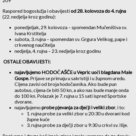
209
Raspored bogoslužja i obavijesti
od 28. kolovoza do 4. rujna
(22. nedjelja kroz godinu):
ponedjeljak, 29. kolovoza – spomendan Mučeništva sv.
Ivana Krstitelja
subota, 3. rujna – spomendan sv. Grgura Velikog, pape i
crkvenog naučitelja
nedjelja, 4. rujna – 23. nedjelja kroz godinu
OSTALE OBAVIJESTI:
najavljujemo HODOČAŠĆE u Vepric uoči blagdana Male
Gospe.
Prijave se primaju u sakristiji i u župnom uredu.
Cijena zavisi od broja hodočasnika. Ako bude pun
autobus, cijena će biti 50 kn, a ako nas bude manje onda
do 100 kn. Polazak je 7. rujna u 15 sati ispred Sportske
dvorane.
najavljujemo
probe pjevanja za dječji i veliki zbor
, i to:
1. rujna probe za veliki zbor u 20:30 u dvorani kod
župne kuće
3. rujna probe za dječji zbor u 9:30 u crkvi sv. Ilije.
Pozivamo i druge koji imaju glasa i malo vremena da ga daruju