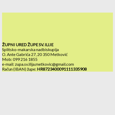
ŽUPNI URED ŽUPE SV. ILIJE
Splitsko-makarska nadbiskupija
O. Ante Gabrića 27, 20 350 Metković
Mob: 099 216 1855
e-mail: zupa.sv.ilija.metkovic@gmail.com
Račun (IBAN) župe:
HR8723400091111335908