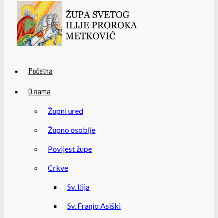
Početna
O nama
Župni ured
Župno osoblje
Povijest župe
Crkve
Sv. Ilija
Sv. Franjo Asiški