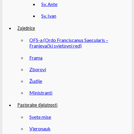
Sv. Ante
Sv. Ivan
Zajednice
OFS-a (Ordo Franciscanus Saecularis –
Franjevački svjetovni red)
Frama
Zborovi
Žudije
Ministranti
Pastoralne djelatnosti
Svete mise
Vjeronauk