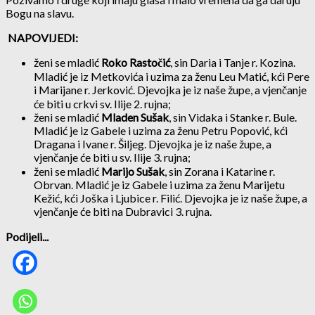
Bogu na slavu.
NAPOVIJEDI:
ženi se mladić
Roko Rastočić
, sin Daria i Tanje r. Kozina.
Mladić je iz Metkovića i uzima za ženu Leu Matić, kći Pere
i Marijane r. Jerković. Djevojka je iz naše župe, a vjenčanje
će biti u crkvi sv. Ilije 2. rujna;
ženi se mladić
Mladen Sušak
, sin Vidaka i Stanke r. Bule.
Mladić je iz Gabele i uzima za ženu Petru Popović, kći
Dragana i Ivane r. Šiljeg. Djevojka je iz naše župe, a
vjenčanje će biti u sv. Ilije 3. rujna;
ženi se mladić
Marijo Sušak
, sin Zorana i Katarine r.
Obrvan. Mladić je iz Gabele i uzima za ženu Marijetu
Kežić, kći Joška i Ljubice r. Filić. Djevojka je iz naše župe, a
vjenčanje će biti na Dubravici 3. rujna.
Podijeli...