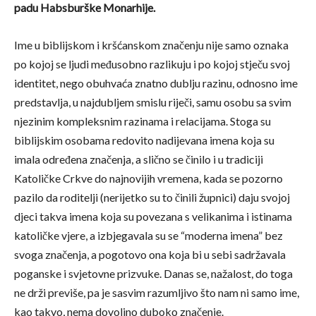
padu Habsburške Monarhije.
Ime u biblijskom i kršćanskom značenju nije samo oznaka
po kojoj se ljudi međusobno razlikuju i po kojoj stječu svoj
identitet, nego obuhvaća znatno dublju razinu, odnosno ime
predstavlja, u najdubljem smislu riječi, samu osobu sa svim
njezinim kompleksnim razinama i relacijama. Stoga su
biblijskim osobama redovito nadijevana imena koja su
imala određena značenja, a slično se činilo i u tradiciji
Katoličke Crkve do najnovijih vremena, kada se pozorno
pazilo da roditelji (nerijetko su to činili župnici) daju svojoj
djeci takva imena koja su povezana s velikanima i istinama
katoličke vjere, a izbjegavala su se “moderna imena” bez
svoga značenja, a pogotovo ona koja bi u sebi sadržavala
poganske i svjetovne prizvuke. Danas se, nažalost, do toga
ne drži previše, pa je sasvim razumljivo što nam ni samo ime,
kao takvo, nema dovoljno duboko značenje.