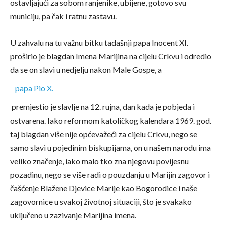
ostavljajući za sobom ranjenike, ubijene, gotovo svu
municiju, pa čak i ratnu zastavu.
U zahvalu na tu važnu bitku tadašnji papa Inocent XI.
proširio je blagdan Imena Marijina na cijelu Crkvu i odredio
da se on slavi u nedjelju nakon Male Gospe, a
papa Pio X.
premjestio je slavlje na 12. rujna, dan kada je pobjeda i
ostvarena. Iako reformom katoličkog kalendara 1969. god.
taj blagdan više nije općevažeći za cijelu Crkvu, nego se
samo slavi u pojedinim biskupijama, on u našem narodu ima
veliko značenje, iako malo tko zna njegovu povijesnu
pozadinu, nego se više radi o pouzdanju u Marijin zagovor i
čašćenje Blažene Djevice Marije kao Bogorodice i naše
zagovornice u svakoj životnoj situaciji, što je svakako
uključeno u zazivanje Marijina imena.