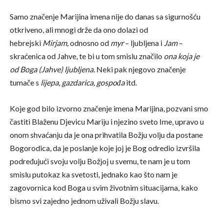
Samo značenje Marijina imena nije do danas sa sigurnošću
otkriveno, ali mnogi drže da ono dolazi od
hebrejski
Mirjam,
odnosno od
myr
– ljubljena i
Jam
–
skraćenica od Jahve, te bi u tom smislu značilo
ona koja je
od Boga (Jahve) ljubljena.
Neki pak njegovo značenje
tumače s
lijepa, gazdarica, gospođa
itd.
Koje god bilo izvorno značenje imena Marijina, pozvani smo
častiti Blaženu Djevicu Mariju i njezino sveto Ime, upravo u
onom shvaćanju da je ona prihvatila Božju volju da postane
Bogorodica, da je poslanje koje joj je Bog odredio izvršila
podređujući svoju volju Božjoj u svemu, te nam je u tom
smislu putokaz ka svetosti, jednako kao što nam je
zagovornica kod Boga u svim životnim situacijama, kako
bismo svi zajedno jednom uživali Božju slavu.