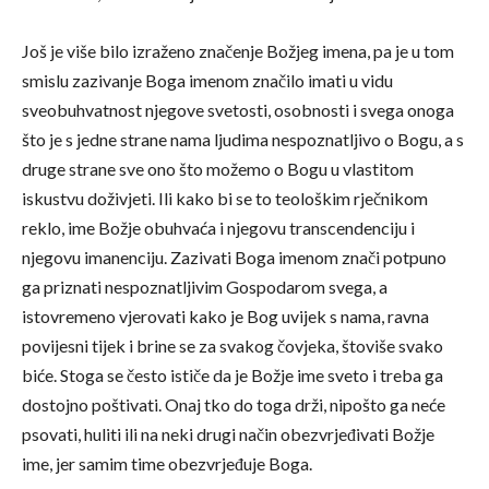
Još je više bilo izraženo značenje Božjeg imena, pa je u tom
smislu zazivanje Boga imenom značilo imati u vidu
sveobuhvatnost njegove svetosti, osobnosti i svega onoga
što je s jedne strane nama ljudima nespoznatljivo o Bogu, a s
druge strane sve ono što možemo o Bogu u vlastitom
iskustvu doživjeti. Ili kako bi se to teološkim rječnikom
reklo, ime Božje obuhvaća i njegovu transcendenciju i
njegovu imanenciju. Zazivati Boga imenom znači potpuno
ga priznati nespoznatljivim Gospodarom svega, a
istovremeno vjerovati kako je Bog uvijek s nama, ravna
povijesni tijek i brine se za svakog čovjeka, štoviše svako
biće. Stoga se često ističe da je Božje ime sveto i treba ga
dostojno poštivati. Onaj tko do toga drži, nipošto ga neće
psovati, huliti ili na neki drugi način obezvrjeđivati Božje
ime, jer samim time obezvrjeđuje Boga.