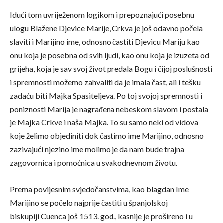
Idući tom uvriježenom logikom i prepoznajući posebnu
ulogu Blažene Djevice Marije, Crkva je još odavno počela
slaviti i Marijino ime, odnosno častiti Djevicu Mariju kao
onu koja je posebna od svih ljudi, kao onu koja je izuzeta od
grijeha, koja je sav svoj život predala Bogu i čijoj poslušnosti
i spremnosti možemo zahvaliti da je imala čast, ali i tešku
zadaću biti Majka Spasiteljeva. Po toj svojoj spremnosti i
poniznosti Marija je nagrađena nebeskom slavom i postala
je Majka Crkve i naša Majka. To su samo neki od vidova
koje želimo objediniti dok častimo ime Marijino, odnosno
zazivajući njezino ime molimo je da nam bude trajna
zagovornica i pomoćnica u svakodnevnom životu.
Prema povijesnim svjedočanstvima, kao blagdan Ime
Marijino se počelo najprije častiti u španjolskoj
biskupiji Cuenca još 1513. god., kasnije je prošireno i u