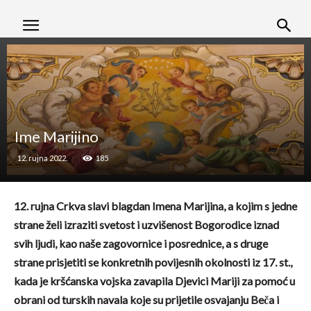
Ime Marijino
12. rujna 2022.
185
12. rujna Crkva slavi blagdan Imena Marijina, a kojim s jedne
strane želi izraziti svetost i uzvišenost Bogorodice iznad
svih ljudi, kao naše zagovornice i posrednice, a s druge
strane prisjetiti se konkretnih povijesnih okolnosti iz 17. st.,
kada je kršćanska vojska zavapila Djevici Mariji za pomoć u
obrani od turskih navala koje su prijetile osvajanju Beča i