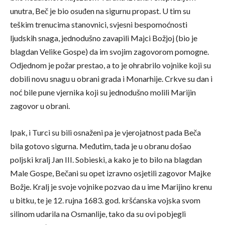
unutra, Beč je bio osuđen na sigurnu propast. U tim su
teškim trenucima stanovnici, svjesni bespomoćnosti
ljudskih snaga, jednodušno zavapili Majci Božjoj (bio je
blagdan Velike Gospe) da im svojim zagovorom pomogne.
Odjednom je požar prestao, a to je ohrabrilo vojnike koji su
dobili novu snagu u obrani grada i Monarhije. Crkve su dan i
noć bile pune vjernika koji su jednodušno molili Marijin
zagovor u obrani.
Ipak, i Turci su bili osnaženi pa je vjerojatnost pada Beča
bila gotovo sigurna. Međutim, tada je u obranu došao
poljski kralj Jan III. Sobieski, a kako je to bilo na blagdan
Male Gospe, Bečani su opet izravno osjetili zagovor Majke
Božje. Kralj je svoje vojnike pozvao da u ime Marijino krenu
u bitku, te je 12. rujna 1683. god. kršćanska vojska svom
silinom udarila na Osmanlije, tako da su ovi pobjegli