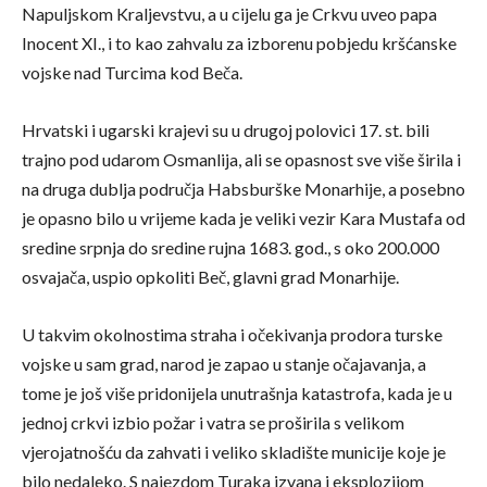
Napuljskom Kraljevstvu, a u cijelu ga je Crkvu uveo papa
Inocent XI., i to kao zahvalu za izborenu pobjedu kršćanske
vojske nad Turcima kod Beča.
Hrvatski i ugarski krajevi su u drugoj polovici 17. st. bili
trajno pod udarom Osmanlija, ali se opasnost sve više širila i
na druga dublja područja Habsburške Monarhije, a posebno
je opasno bilo u vrijeme kada je veliki vezir Kara Mustafa od
sredine srpnja do sredine rujna 1683. god., s oko 200.000
osvajača, uspio opkoliti Beč, glavni grad Monarhije.
U takvim okolnostima straha i očekivanja prodora turske
vojske u sam grad, narod je zapao u stanje očajavanja, a
tome je još više pridonijela unutrašnja katastrofa, kada je u
jednoj crkvi izbio požar i vatra se proširila s velikom
vjerojatnošću da zahvati i veliko skladište municije koje je
bilo nedaleko. S najezdom Turaka izvana i eksplozijom