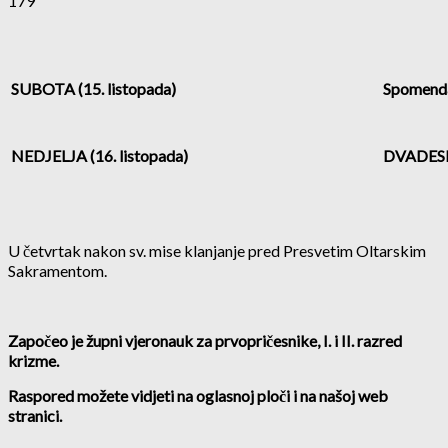
179
SUBOTA (15. listopada)
Spomendan
NEDJELJA (16. listopada)
DVADESE
U četvrtak nakon sv. mise klanjanje pred Presvetim Oltarskim
Sakramentom.
Započeo je župni vjeronauk za prvopričesnike, I. i II. razred
krizme.
Raspored možete vidjeti na oglasnoj ploči i na našoj web
stranici.