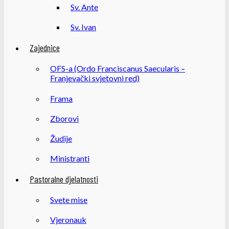
Sv. Ante
Sv. Ivan
Zajednice
OFS-a (Ordo Franciscanus Saecularis –
Franjevački svjetovni red)
Frama
Zborovi
Žudije
Ministranti
Pastoralne djelatnosti
Svete mise
Vjeronauk