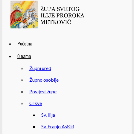
Početna
O nama
Župni ured
Župno osoblje
Povijest župe
Crkve
Sv. Ilija
Sv. Franjo Asiški