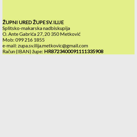
ŽUPNI URED ŽUPE SV. ILIJE
Splitsko-makarska nadbiskupija
O. Ante Gabrića 27, 20 350 Metković
Mob: 099 216 1855
e-mail: zupa.sv.ilija.metkovic@gmail.com
Račun (IBAN) župe:
HR8723400091111335908