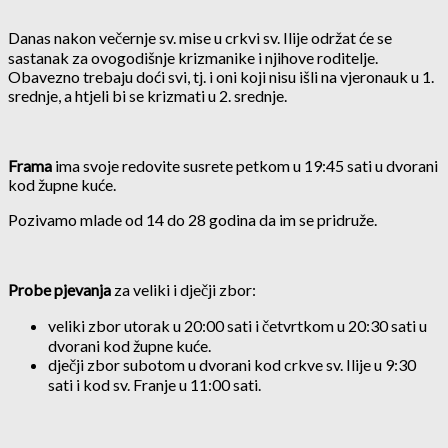
Danas nakon večernje sv. mise u crkvi sv. Ilije održat će se
sastanak za ovogodišnje krizmanike i njihove roditelje.
Obavezno trebaju doći svi, tj. i oni koji nisu išli na vjeronauk u 1.
srednje, a htjeli bi se krizmati u 2. srednje.
Frama
ima svoje redovite susrete petkom u 19:45 sati u dvorani
kod župne kuće.
Pozivamo mlade od 14 do 28 godina da im se pridruže.
Probe pjevanja
za veliki i dječji zbor:
veliki zbor utorak u 20:00 sati i četvrtkom u 20:30 sati u
dvorani kod župne kuće.
dječji zbor subotom u dvorani kod crkve sv. Ilije u 9:30
sati i kod sv. Franje u 11:00 sati.