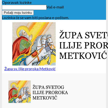
Oporavak lozinke
Vaš e-mail
Lozinka će se vam biti poslana e-poštom.
Župa sv. Ilije proroka Metković