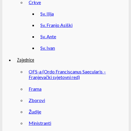
Crkve
Sv. Ilija
Sv. Franjo Asiški
Sv. Ante
Sv. Ivan
Zajednice
OFS-a (Ordo Franciscanus Saecularis –
Franjevački svjetovni red)
Frama
Zborovi
Žudije
Ministranti