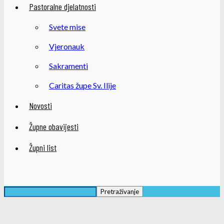
Pastoralne djelatnosti
Svete mise
Vjeronauk
Sakramenti
Caritas župe Sv. Ilije
Novosti
Župne obavijesti
Župni list