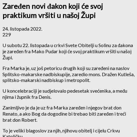
Zaređen novi đakon koji će svoj
praktikum vršiti u našoj Župi
24. listopada 2022.
229
U subotu 22. listopada u crkvi Svete Obitelji u Solinu za đakona
je zaređen fra Mako Pudar koji će svoj praktikum vršiti u našoj
Župi.
Fra Marka je, uz još petoricu drugih koji su zaređeni na naslov
Splitsko-makarske nadbiskupije, zaredio mons. Dražen Kutleša,
splitsko-makarski nadbiskup i metropolit.
U koncelebraciji je sudjelovalo pedesetak svećenika, a među
njima i župnik fra Denis.
Zanimljivo je da je uz fra Marka zaređen i njegov brat don
Renato, a ako Bog da dogodine bi trebao biti zaređen i treći
brat don Robert.
To je veliki blagoslov za njih, njihovu obitelj i cijelu Crkvu
Katoličku.