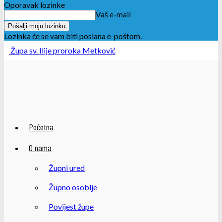
Oporavak lozinke
Vaš e-mail
Lozinka će se vam biti poslana e-poštom.
Župa sv. Ilije proroka Metković
Početna
O nama
Župni ured
Župno osoblje
Povijest župe