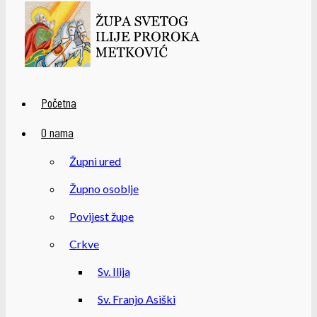
Početna
O nama
Župni ured
Župno osoblje
Povijest župe
Crkve
Sv. Ilija
Sv. Franjo Asiški