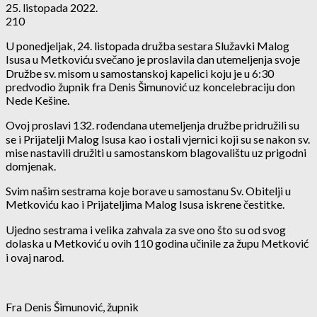
25. listopada 2022.
210
U ponedjeljak, 24. listopada družba sestara Služavki Malog
Isusa u Metkoviću svečano je proslavila dan utemeljenja svoje
Družbe sv. misom u samostanskoj kapelici koju je u 6:30
predvodio župnik fra Denis Šimunović uz koncelebraciju don
Nede Kešine.
Ovoj proslavi 132. rođendana utemeljenja družbe pridružili su
se i Prijatelji Malog Isusa kao i ostali vjernici koji su se nakon sv.
mise nastavili družiti u samostanskom blagovalištu uz prigodni
domjenak.
Svim našim sestrama koje borave u samostanu Sv. Obitelji u
Metkoviću kao i Prijateljima Malog Isusa iskrene čestitke.
Ujedno sestrama i velika zahvala za sve ono što su od svog
dolaska u Metković u ovih 110 godina učinile za župu Metković
i ovaj narod.
Fra Denis Šimunović, župnik