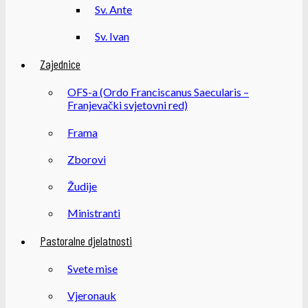
Sv. Ante
Sv. Ivan
Zajednice
OFS-a (Ordo Franciscanus Saecularis –
Franjevački svjetovni red)
Frama
Zborovi
Žudije
Ministranti
Pastoralne djelatnosti
Svete mise
Vjeronauk