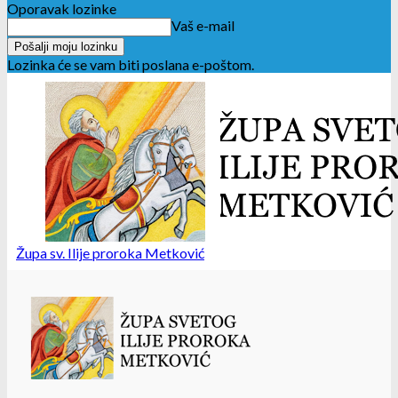
Oporavak lozinke
Vaš e-mail
Lozinka će se vam biti poslana e-poštom.
Župa sv. Ilije proroka Metković