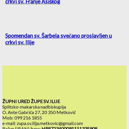
crkvi sv. Franje Asiškog
Spomendan sv. Šarbela svečano proslavljen u
crkvi sv. Ilije
ŽUPNI URED ŽUPE SV. ILIJE
Splitsko-makarska nadbiskupija
O. Ante Gabrića 27, 20 350 Metković
Mob: 099 216 1855
e-mail: zupa.sv.ilija.metkovic@gmail.com
Račun (IBAN) župe:
HR8723400091111335908