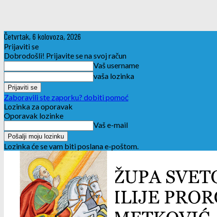
Četvrtak, 6 kolovoza, 2026
Prijaviti se
Dobrodošli! Prijavite se na svoj račun
Vaš username
vaša lozinka
Zaboravili ste zaporku? dobiti pomoć
Lozinka za oporavak
Oporavak lozinke
Vaš e-mail
Lozinka će se vam biti poslana e-poštom.