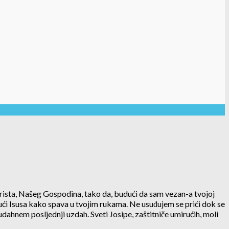
ista, Našeg Gospodina, tako da, budući da sam vezan-a tvojoj
ući Isusa kako spava u tvojim rukama. Ne usuđujem se prići dok se
dahnem posljednji uzdah. Sveti Josipe, zaštitniče umirućih, moli