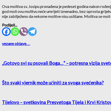
Ova molitva sv. Josipu pronađena je pedeset godina nakon rođenja
god moli ovu molitvu neće umrijeti iznenadno, bez oprosta grijeha, 
nije zabilježeno da nekome molitve nisu uslišane. Molitva se moli
Podijeli...
vezane objave
. . .
„Gotovo svi su psovali Boga…“ – potresna vizija svet
Što svaki vjernik može učiniti za svoga svećenika?
Tijelovo – svetkovina Presvetoga Tijela i Krvi Kristo