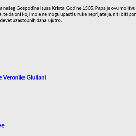
 našeg Gospodina Isusa Krista. Godine 1505. Papa je ovu molitvu po
te da oni koji mole ne mogu upasti u ruke neprijatelja, niti biti po
 devet uzastopnih dana, ujutro.
e Veronike Giuliani
ve