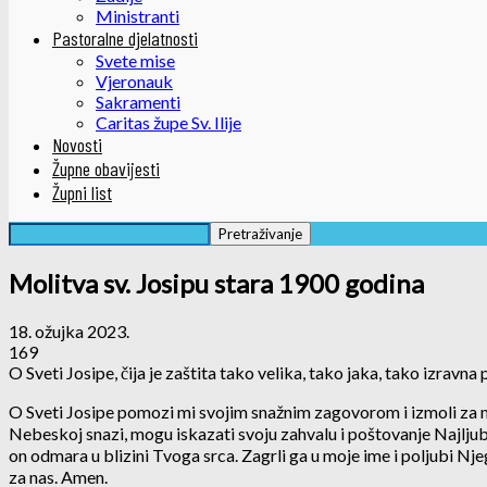
Ministranti
Pastoralne djelatnosti
Svete mise
Vjeronauk
Sakramenti
Caritas župe Sv. Ilije
Novosti
Župne obavijesti
Župni list
Molitva sv. Josipu stara 1900 godina
18. ožujka 2023.
169
O Sveti Josipe, čija je zaštita tako velika, tako jaka, tako izravn
O Sveti Josipe pomozi mi svojim snažnim zagovorom i izmoli za 
Nebeskoj snazi, mogu iskazati svoju zahvalu i poštovanje Najljub
on odmara u blizini Tvoga srca. Zagrli ga u moje ime i poljubi Nj
za nas. Amen.