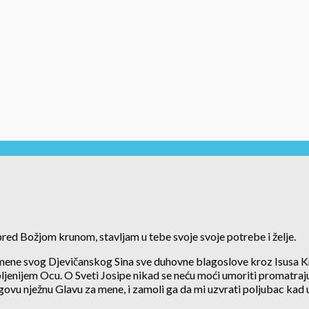
a pred Božjom krunom, stavljam u tebe svoje svoje potrebe i želje.
mene svog Djevičanskog Sina sve duhovne blagoslove kroz Isusa Kr
ljenijem Ocu. O Sveti Josipe nikad se neću moći umoriti promatraj
egovu nježnu Glavu za mene, i zamoli ga da mi uzvrati poljubac kad u