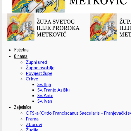
Početna
O nama
Župni ured
Župno osoblje
Povijest župe
Crkve
Sv. Ilija
Sv. Franjo Asiški
Sv. Ante
Sv. Ivan
Zajednice
OFS-a (Ordo Franciscanus Saecularis – Franjevački sv
Frama
Zborovi
Žudije