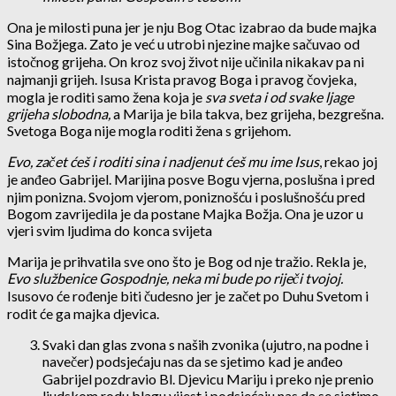
Ona je milosti puna jer je nju Bog Otac izabrao da bude majka
Sina Božjega. Zato je već u utrobi njezine majke sačuvao od
istočnog grijeha. On kroz svoj život nije učinila nikakav pa ni
najmanji grijeh. Isusa Krista pravog Boga i pravog čovjeka,
mogla je roditi samo žena koja je
sva sveta i od svake ljage
grijeha slobodna,
a Marija je bila takva, bez grijeha, bezgrešna.
Svetoga Boga nije mogla roditi žena s grijehom.
Evo, začet ćeš i roditi sina i nadjenut ćeš mu ime Isus
, rekao joj
je anđeo Gabrijel. Marijina posve Bogu vjerna, poslušna i pred
njim ponizna. Svojom vjerom, poniznošću i poslušnošću pred
Bogom zavrijedila je da postane Majka Božja. Ona je uzor u
vjeri svim ljudima do konca svijeta
Marija je prihvatila sve ono što je Bog od nje tražio. Rekla je,
Evo službenice Gospodnje, neka mi bude po riječi tvojoj.
Isusovo će rođenje biti čudesno jer je začet po Duhu Svetom i
rodit će ga majka djevica.
Svaki dan glas zvona s naših zvonika (ujutro, na podne i
navečer) podsjećaju nas da se sjetimo kad je anđeo
Gabrijel pozdravio Bl. Djevicu Mariju i preko nje prenio
ljudskom rodu blagu vijest i podsjećaju nas da se sjetimo