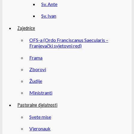
Sv. Ante
Sv. Ivan
Zajednice
OFS-a (Ordo Franciscanus Saecularis –
Franjevački svjetovni red)
Frama
Zborovi
Žudije
Ministranti
Pastoralne djelatnosti
Svete mise
Vjeronauk