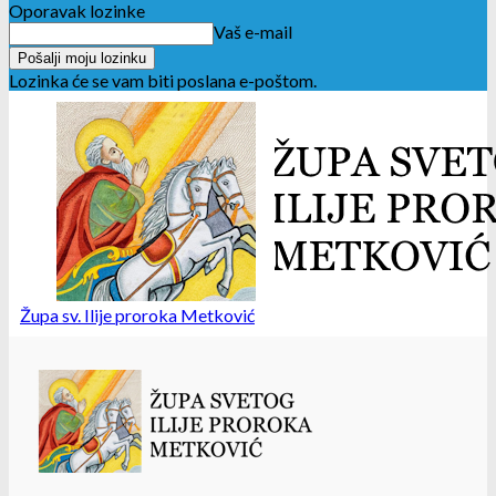
Oporavak lozinke
Vaš e-mail
Lozinka će se vam biti poslana e-poštom.
Župa sv. Ilije proroka Metković