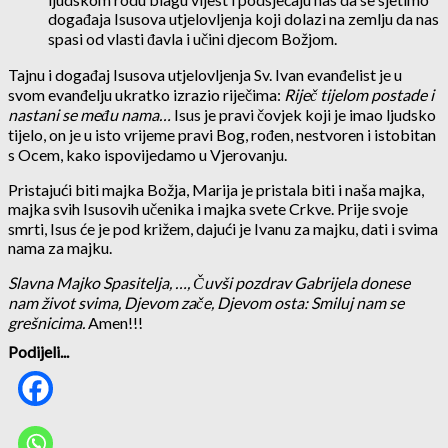
događaja Isusova utjelovljenja koji dolazi na zemlju da nas
spasi od vlasti đavla i učini djecom Božjom.
Tajnu i događaj Isusova utjelovljenja Sv. Ivan evanđelist je u
svom evanđelju ukratko izrazio riječima:
Riječ tijelom postade i
nastani se među nama…
Isus je pravi čovjek koji je imao ljudsko
tijelo, on je u isto vrijeme pravi Bog, rođen, nestvoren i istobitan
s Ocem, kako ispovijedamo u Vjerovanju.
Pristajući biti majka Božja, Marija je pristala biti i naša majka,
majka svih Isusovih učenika i majka svete Crkve. Prije svoje
smrti, Isus će je pod križem, dajući je Ivanu za majku, dati i svima
nama za majku.
Slavna Majko Spasitelja, …, Čuvši pozdrav Gabrijela donese
nam život svima, Djevom zače, Djevom osta: Smiluj nam se
grešnicima.
Amen!!!
Podijeli...