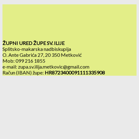
ŽUPNI URED ŽUPE SV. ILIJE
Splitsko-makarska nadbiskupija
O. Ante Gabrića 27, 20 350 Metković
Mob: 099 216 1855
e-mail: zupa.sv.ilija.metkovic@gmail.com
Račun (IBAN) župe:
HR8723400091111335908