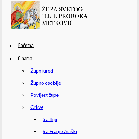
Početna
O nama
Župni ured
Župno osoblje
Povijest župe
Crkve
Sv. Ilija
Sv. Franjo Asiški