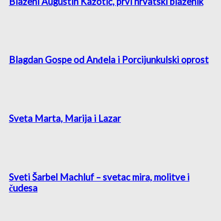
Blaženi Augustin Kažotić, prvi hrvatski blaženik
Blagdan Gospe od Anđela i Porcijunkulski oprost
Sveta Marta, Marija i Lazar
Sveti Šarbel Machluf – svetac mira, molitve i
čudesa