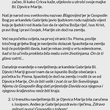
začeo, ili kako Crkva kaže, utjelovio u utrobi svoje majke
Bl. Djevice Marije.
Naš je narod ovu svetkovinu nazvao
Blagovijest
jer je Gospodin
Bog po arkanđelu Gabrijelu javio ljudskom rodu najblažu vijest
koju je ljudski rod ikada čuo da će vječna Božja riječ, Isus Krist,
pravi Bog i pravi čovjek, Marijin sin doći na zemlju.
Već na početku svijeta, na prvoj stranici Sv. Pisma, poslije
istočnog grijeha Bog je navijestio dolazak Spasitelja na zemlju
koji će pobijediti đavla, kad je rekao zmiji u vrtu edenskome,
kad si to učinila prokleta bila među svim životinjama. On će ti
glavu satrti…
Današnje evanđelje o naviještenju arkanđela Gabrijela Bl.
Djevici Mariji govori nam da se ispunilo Božje obećanje s
početka Sv. Pisma. Spasitelj će doći na zemlju i rodit će se od
Djevice Marije,
On će biti velik i zvat će se Sin Svevišnjega.
Njemu će Gospodin Bog dati prijestolje Davida oca njegova i
njegovu kraljevstvu neće biti kraja.
U trenutku naviještenja Bl. je Djevica Marija bila zaručena
s Josipom. Anđeo je Gabrijel pozdravio riječima,
Zdravo
milosti puna! Gospodin s tobom!