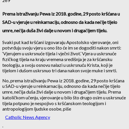
269
Prema istraživanju Pewa iz 2018. godine, 29 posto kršćana u
SAD-u vjeruje u reinkarnaciju, odnosno da kada nečije tijelo
umre, nečija duša živi dalje u novom i drugačijem tijelu.
Svaki put kad kršćani izgovaraju Apostolsko vjerovanje, oni
potvrđuju svoju vjeru u ono što će im se dogoditi nakon smrti:
‘Vjerujem u uskrsnuće tijela i vječni život.’ Vjera u uskrsnuće
fizičkog tijela na kraju vremena središnja je za kršćansku
teologiju, a svoju osnovu nalazi u uskrsnuću Krista, koji je
tijelom i dušom uskrsnuo tri dana nakon svoje muke i smrti.
No, prema istraživanju Pewa iz 2018. godine, 29 posto kršćana
u SAD-u vjeruje u reinkarnaciju, odnosno da kada nečije tijelo
umre, nečija duša živi dalje u novom i drugačijem tijelu. Prema
katoličkom učenju, vjerovanje u bilo što drugo osim u uskrsnuće
tijela potpuno je nespojivo s kršćanskom teologijom i
antropologijom ljudske osobe, piše
Catholic News Agency
.