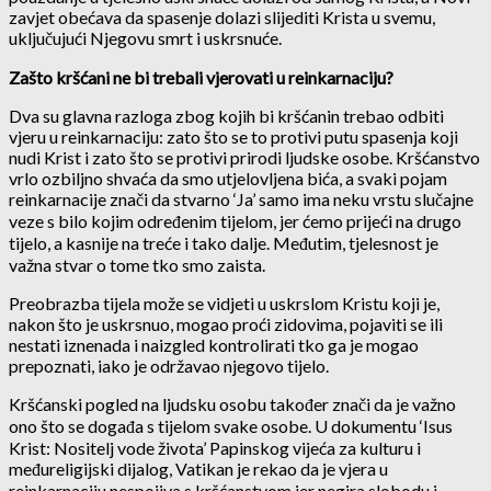
zavjet obećava da spasenje dolazi slijediti Krista u svemu,
uključujući Njegovu smrt i uskrsnuće.
Zašto kršćani ne bi trebali vjerovati u reinkarnaciju?
Dva su glavna razloga zbog kojih bi kršćanin trebao odbiti
vjeru u reinkarnaciju: zato što se to protivi putu spasenja koji
nudi Krist i zato što se protivi prirodi ljudske osobe. Kršćanstvo
vrlo ozbiljno shvaća da smo utjelovljena bića, a svaki pojam
reinkarnacije znači da stvarno ‘Ja’ samo ima neku vrstu slučajne
veze s bilo kojim određenim tijelom, jer ćemo prijeći na drugo
tijelo, a kasnije na treće i tako dalje. Međutim, tjelesnost je
važna stvar o tome tko smo zaista.
Preobrazba tijela može se vidjeti u uskrslom Kristu koji je,
nakon što je uskrsnuo, mogao proći zidovima, pojaviti se ili
nestati iznenada i naizgled kontrolirati tko ga je mogao
prepoznati, iako je održavao njegovo tijelo.
Kršćanski pogled na ljudsku osobu također znači da je važno
ono što se događa s tijelom svake osobe. U dokumentu ‘Isus
Krist: Nositelj vode života’ Papinskog vijeća za kulturu i
međureligijski dijalog, Vatikan je rekao da je vjera u
reinkarnaciju nespojiva s kršćanstvom jer negira slobodu i