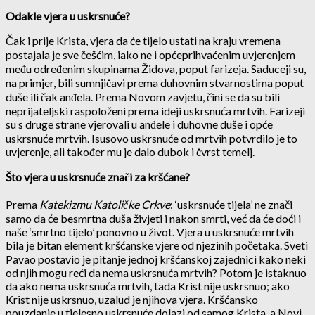
Odakle vjera u uskrsnuće?
Čak i prije Krista, vjera da će tijelo ustati na kraju vremena
postajala je sve češćim, iako ne i općeprihvaćenim uvjerenjem
među određenim skupinama Židova, poput farizeja. Saduceji su,
na primjer, bili sumnjičavi prema duhovnim stvarnostima poput
duše ili čak anđela. Prema Novom zavjetu, čini se da su bili
neprijateljski raspoloženi prema ideji uskrsnuća mrtvih. Farizeji
su s druge strane vjerovali u anđele i duhovne duše i opće
uskrsnuće mrtvih. Isusovo uskrsnuće od mrtvih potvrdilo je to
uvjerenje, ali također mu je dalo dubok i čvrst temelj.
Što vjera u uskrsnuće znači za kršćane?
Prema
Katekizmu Katoličke Crkve
: ‘uskrsnuće tijela’ ne znači
samo da će besmrtna duša živjeti i nakon smrti, već da će doći i
naše ‘smrtno tijelo’ ponovno u život. Vjera u uskrsnuće mrtvih
bila je bitan element kršćanske vjere od njezinih početaka. Sveti
Pavao postavio je pitanje jednoj kršćanskoj zajednici kako neki
od njih mogu reći da nema uskrsnuća mrtvih? Potom je istaknuo
da ako nema uskrsnuća mrtvih, tada Krist nije uskrsnuo; ako
Krist nije uskrsnuo, uzalud je njihova vjera. Kršćansko
pouzdanje u tjelesno uskrsnuće dolazi od samog Krista, a Novi