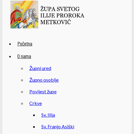
Početna
O nama
Župni ured
Župno osoblje
Povijest župe
Crkve
Sv. Ilija
Sv. Franjo Asiški