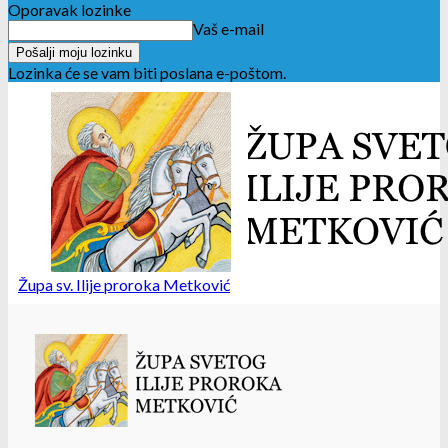
Oporavak lozinke
Vaš e-mail
Lozinka će se vam biti poslana e-poštom.
Župa sv. Ilije proroka Metković