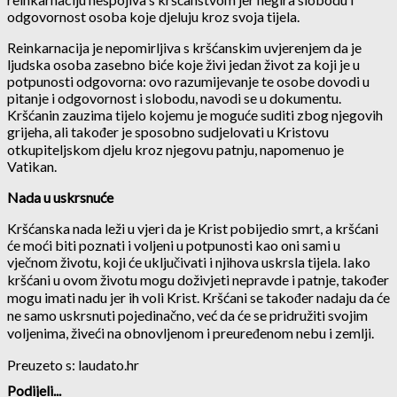
odgovornost osoba koje djeluju kroz svoja tijela.
Reinkarnacija je nepomirljiva s kršćanskim uvjerenjem da je
ljudska osoba zasebno biće koje živi jedan život za koji je u
potpunosti odgovorna: ovo razumijevanje te osobe dovodi u
pitanje i odgovornost i slobodu, navodi se u dokumentu.
Kršćanin zauzima tijelo kojemu je moguće suditi zbog njegovih
grijeha, ali također je sposobno sudjelovati u Kristovu
otkupiteljskom djelu kroz njegovu patnju, napomenuo je
Vatikan.
Nada u uskrsnuće
Kršćanska nada leži u vjeri da je Krist pobijedio smrt, a kršćani
će moći biti poznati i voljeni u potpunosti kao oni sami u
vječnom životu, koji će uključivati ​​i njihova uskrsla tijela. Iako
kršćani u ovom životu mogu doživjeti nepravde i patnje, također
mogu imati nadu jer ih voli Krist. Kršćani se također nadaju da će
ne samo uskrsnuti pojedinačno, već da će se pridružiti svojim
voljenima, živeći na obnovljenom i preuređenom nebu i zemlji.
Preuzeto s: laudato.hr
Podijeli...