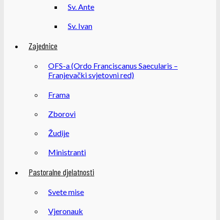
Sv. Ante
Sv. Ivan
Zajednice
OFS-a (Ordo Franciscanus Saecularis –
Franjevački svjetovni red)
Frama
Zborovi
Žudije
Ministranti
Pastoralne djelatnosti
Svete mise
Vjeronauk