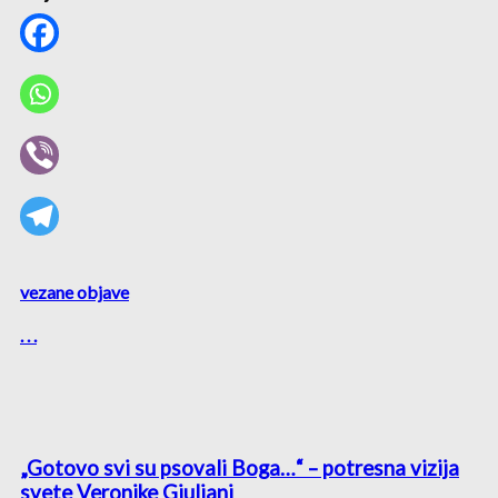
vezane objave
. . .
„Gotovo svi su psovali Boga…“ – potresna vizija
svete Veronike Giuliani