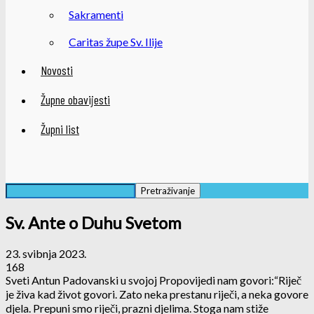
Sakramenti
Caritas župe Sv. Ilije
Novosti
Župne obavijesti
Župni list
Sv. Ante o Duhu Svetom
23. svibnja 2023.
168
Sveti Antun Padovanski u svojoj Propovijedi nam govori:“Riječ
je živa kad život govori. Zato neka prestanu riječi, a neka govore
djela. Prepuni smo riječi, prazni djelima. Stoga nam stiže