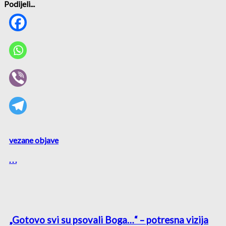
Podijeli...
vezane objave
. . .
„Gotovo svi su psovali Boga…“ – potresna vizija