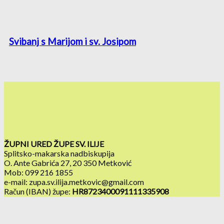
Svibanj s Marijom i sv. Josipom
ŽUPNI URED ŽUPE SV. ILIJE
Splitsko-makarska nadbiskupija
O. Ante Gabrića 27, 20 350 Metković
Mob: 099 216 1855
e-mail: zupa.sv.ilija.metkovic@gmail.com
Račun (IBAN) župe:
HR8723400091111335908