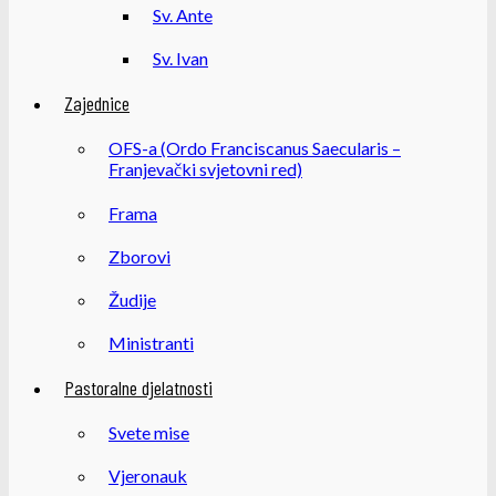
Sv. Ante
Sv. Ivan
Zajednice
OFS-a (Ordo Franciscanus Saecularis –
Franjevački svjetovni red)
Frama
Zborovi
Žudije
Ministranti
Pastoralne djelatnosti
Svete mise
Vjeronauk