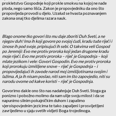
prokletstvo Gospodnje koji prokle smokvu na kojoj ne nađe
ploda, nego samo lišća. Zakon je propovjedniku da ono što
propovijeda provodi u djelo. Uzalud se hvasta poznavanjem
zakona onaj tko djelima razara nauk.
Blago onome tko govori što mu daje zboriti Duh Sveti, a ne
njegov duh! Ima ih koji govore po svojoj ćudi, kradu tuđe riječi i
iznose ih pod svoje, pripisujući ih sebi. O takvima veli Gospod
po Jeremiji: Evo me protiv proroka koji jedan drugome kradu
moje riječi. Evo me protiv proroka – riječ je Gospodnja – koji
mlate jezikom i vele: Govori Gospodin. Evo me protiv proroka
koji prorokuju izmišljene snove – riječ je Gospodnja – i
propovijedajući ih zavode narod moj izmišljotinama svojim i
lažima. A ja ih nisam poslao, niti sam im što zapovjedio, niti su
narodu ovome od kakve koristi –
riječ je Gospodnja.
Govorimo dakle ono što nas nadahnjuje Duh Sveti. Stoga ga
ponizno i pobožno molimo da nam ulije svoju milost i da se
napunimo silnim pokajničkim duhom i zapalimo
vjeroispovjednim jezicima te tako zapaljeni i prosvijetljeni
zavrijedimo u sjaju svetih vidjeti Boga trojedinoga.