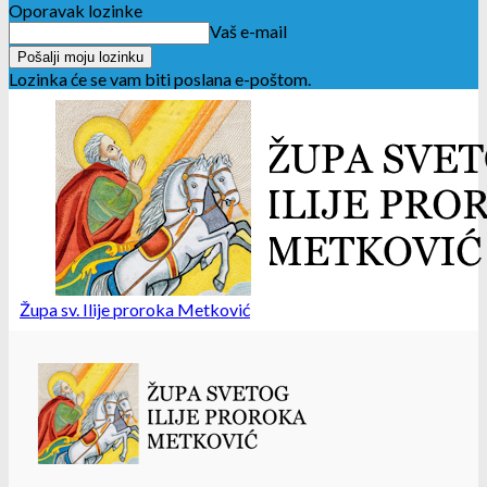
Oporavak lozinke
Vaš e-mail
Lozinka će se vam biti poslana e-poštom.
Župa sv. Ilije proroka Metković