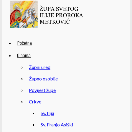
Početna
O nama
Župni ured
Župno osoblje
Povijest župe
Crkve
Sv. Ilija
Sv. Franjo Asiški