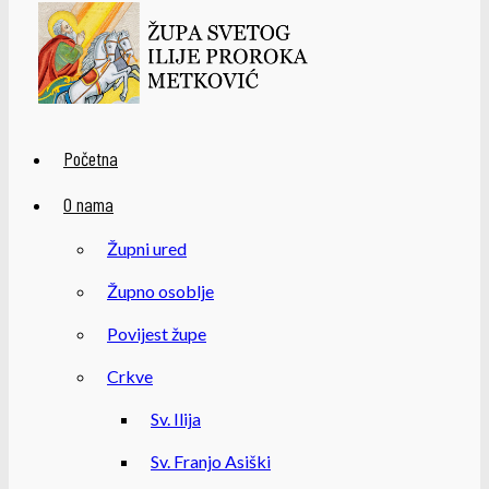
Početna
O nama
Župni ured
Župno osoblje
Povijest župe
Crkve
Sv. Ilija
Sv. Franjo Asiški