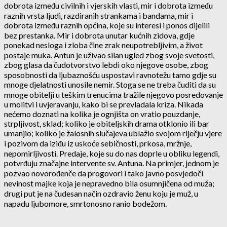
dobrota između civilnih i vjerskih vlasti, mir i dobrota između
raznih vrsta ljudi, razdiranih strankama i bandama, mir i
dobrota između raznih općina, koje su interesi i ponos dijelili
bez prestanka. Mir i dobrota unutar kućnih zidova, gdje
ponekad nesloga i zloba čine zrak neupotrebljivim, a život
postaje muka. Antun je uživao silan ugled zbog svoje svetosti,
zbog glasa da čudotvorstvo lebdi oko njegove osobe, zbog
sposobnosti da ljubaznošću uspostavi ravnotežu tamo gdje su
mnoge djelatnosti unosile nemir. Stoga se ne treba čuditi da su
mnoge obitelji u teškim trenucima tražile njegovo posredovanje
u molitvi i uvjeravanju, kako bi se prevladala kriza. Nikada
nećemo doznati na kolika je ognjišta on vratio pouzdanje,
strpljivost, sklad; koliko je obiteljskih drama otklonio ili bar
umanjio; koliko je žalosnih slučajeva ublažio svojom riječju vjere
i pozivom da iziđu iz uskoće sebičnosti, prkosa, mržnje,
nepomirljivosti. Predaje, koje su do nas doprle u obliku legendi,
potvrđuju značajne intervente sv. Antuna. Na primjer, jednom je
pozvao novorođenče da progovori i tako javno posvjedoči
nevinost majke koja je nepravedno bila osumnjičena od muža;
drugi put je na čudesan način ozdravio ženu koju je muž, u
napadu ljubomore, smrtonosno ranio bodežom.