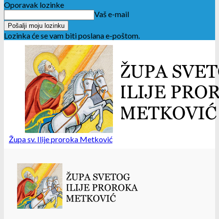
Oporavak lozinke
Vaš e-mail
Lozinka će se vam biti poslana e-poštom.
Župa sv. Ilije proroka Metković