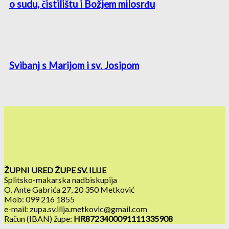
o sudu, čistilištu i Božjem milosrđu
Svibanj s Marijom i sv. Josipom
ŽUPNI URED ŽUPE SV. ILIJE
Splitsko-makarska nadbiskupija
O. Ante Gabrića 27, 20 350 Metković
Mob: 099 216 1855
e-mail: zupa.sv.ilija.metkovic@gmail.com
Račun (IBAN) župe:
HR8723400091111335908