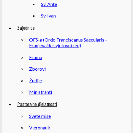
Sv. Ante
Sv. Ivan
Zajednice
OFS-a (Ordo Franciscanus Saecularis –
Franjevački svjetovni red)
Frama
Zborovi
Žudije
Ministranti
Pastoralne djelatnosti
Svete mise
Vjeronauk