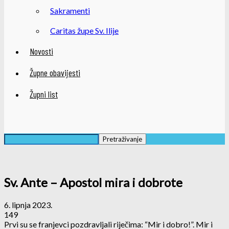
Sakramenti
Caritas župe Sv. Ilije
Novosti
Župne obavijesti
Župni list
Sv. Ante – Apostol mira i dobrote
6. lipnja 2023.
149
Prvi su se franjevci pozdravljali riječima: “Mir i dobro!”. Mir i