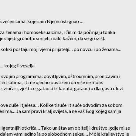
m svećenicima, koje sam Njemu istrgnuo …
 za ženama i homoseksualcima, i činim da počinjaju tolika
je slijedi grohotni smijeh, malo kažem, da se groziš).
koliki postaju moji vjerni prijatelji… po novcu i po ženama…
 kojeg li veselja.
sa svojim programima: dovitljivim, oštroumnim, pronicavim i
tnim satima, i time ujedno postižem da više ne mole:
ačari, vještice, gataoci iz karata, gataoci u dlan, astrolozi
ihove duše i tjelesa… Kolike tisuće i tisuće odvodim za sobom
nima… Ja sam pravi kralj svijeta, a ne vaš Bog kojeg sam ja
ligentnijih otkrića… Tako uništavam obitelj i društvo, gdje mi se
je dajem vam jedino ja po slobodnom seksu… Moje kraljevstvo je