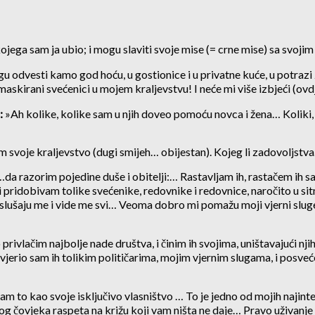
ega sam ja ubio; i mogu slaviti svoje mise (= crne mise) sa svoji
ogu odvesti kamo god hoću, u gostionice i u privatne kuće, u potrazi
amaskirani svećenici u mojem kraljevstvu! I neće mi više izbjeći (ovd
:
»Ah kolike, kolike sam u njih doveo pomoću novca i žena… Koliki, 
 svoje kraljevstvo (dugi smijeh… obijestan). Kojeg li zadovoljstva…
da razorim pojedine duše i obitelji:… Rastavljam ih, rastačem ih 
 i pridobivam tolike svećenike, redovnike i redovnice, naročito u si
ušaju me i vide me svi… Veoma dobro mi pomažu moji vjerni sluge, vr
rivlačim najbolje nade društva, i činim ih svojima, uništavajući nj
erio sam ih tolikim političarima, mojim vjernim slugama, i posveće
m to kao svoje isključivo vlasništvo … To je jedno od mojih najinte
nog čovjeka raspeta na križu koji vam ništa ne daje… Pravo uživan