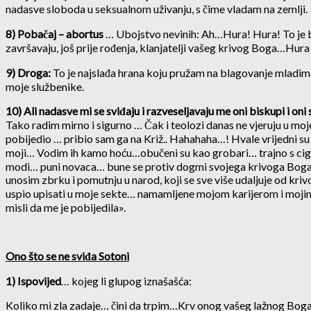
nadasve sloboda u seksualnom uživanju, s čime vladam na zemlji.
8) Pobačaj – abortus
… Ubojstvo nevinih: Ah…Hura! Hura! To je bil
završavaju, još prije rođenja, klanjatelji vašeg krivog Boga…Hur
9) Droga:
To je najslađa hrana koju pružam na blagovanje mladima
moje službenike.
10) Ali nadasve mi se sviđaju i razveseljavaju me oni biskupi i oni 
Tako radim mirno i sigurno … Čak i teolozi danas ne vjeruju u moje
pobijedio … pribio sam ga na Križ.. Hahahaha…! Hvale vrijedni su ti
moji… Vodim ih kamo hoću…obučeni su kao grobari… trajno s ciga
modi… puni novaca… bune se protiv dogmi svojega krivoga Boga … 
unosim zbrku i pomutnju u narod, koji se sve više udaljuje od k
uspio upisati u moje sekte… namamljene mojom karijerom i mojim
misli da me je pobijedila».
Ono što se ne sviđa Sotoni
1) Ispovijed
… kojeg li glupog iznašašća:
Koliko mi zla zadaje… čini da trpim…Krv onog vašeg lažnog Boga…