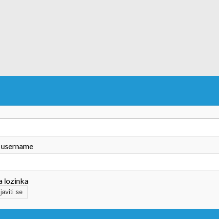
 username
a lozinka