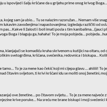
ruju u ispovijed i šalju kršćane da u grijehu prime onog krivog Bog
ga, kojeg sam ja ubio… Tu se nalazim razoružan… Nemam više snage 
m lukavim zavođenjima i napastovanjima; izgledaju različiti od ost
pas…Kakve li žalosti i boli imati posla s tim kanibalima…(jauci plač
svoga Boga i blaguju ga, hahaha! To je moja pobjeda… pobjeda…h
ima, klanjajući se komadiću kruha skrivenom u kutijici na oltaru, od
tolikim svetogrđima, kršćana, svećenika, redovnica i biskupa… Kol
 tamo… To je za mene kao čekić koji mi cijepa glavu … ahiiiii! To je
ad čitavim svijetom, ti krivi kršćani idu se moliti onoj ženetini, mo
azanja) ove ženetine… po čitavom svijetu… To je za mene najveće
li njezine krive poruke… Na sreću me brane biskupi i moji svećenici 