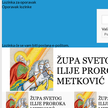
Lozinka za oporavak
Oporavak lozinke
Vaš
Lozinka će se vam biti poslana e-poštom.