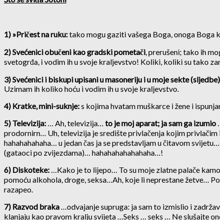
1) »Pričest na ruku:
tako mogu gaziti vašega Boga, onoga Boga koj
2)
Svećenici obučeni kao gradski pometači
, prerušeni; tako ih m
svetogrđa, i vodim ih u svoje kraljevstvo! Koliki, koliki su tako z
3) Svećenici i biskupi upisani u masoneriju i u moje sekte (sljedbe)
Uzimam ih koliko hoću i vodim ih u svoje kraljevstvo.
4) Kratke, mini-suknje:
s kojima hvatam muškarce i žene i ispunjam
5) Televizija:
… Ah, televizija…
to je moj aparat; ja sam ga izumio
…
prodornirn… Uh, televizija je središte privlačenja kojim privlačim
hahahahahaha… u jedan čas ja se predstavljam u čitavom svijetu…sl
(gataoci po zvijezdama)… hahahahahahahaha…!
6) Diskoteke:
…Kako je to lijepo… To su moje zlatne palače kamo p
pomoću alkohola, droge, seksa…Ah, koje li neprestane žetve… Povj
razapeo.
7) Razvod braka
…odvajanje supruga: ja sam to izmislio i zadržava
klanjaju kao pravom kralju svijeta …Seks … seks … Ne slušajte o