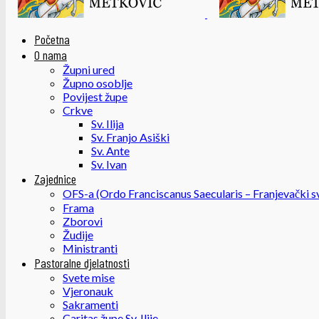
Početna
O nama
Župni ured
Župno osoblje
Povijest župe
Crkve
Sv. Ilija
Sv. Franjo Asiški
Sv. Ante
Sv. Ivan
Zajednice
OFS-a (Ordo Franciscanus Saecularis – Franjevački sv
Frama
Zborovi
Žudije
Ministranti
Pastoralne djelatnosti
Svete mise
Vjeronauk
Sakramenti
Caritas župe Sv. Ilije