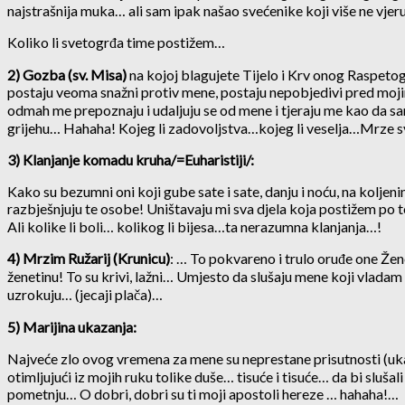
najstrašnija muka… ali sam ipak našao svećenike koji više ne vje
Koliko li svetogrđa time postižem…
2) Gozba (sv. Misa)
na kojoj blagujete Tijelo i Krv onog Raspeto
postaju veoma snažni protiv mene, postaju nepobjedivi pred moji
odmah me prepoznaju i udaljuju se od mene i tjeraju me kao da sam 
grijehu… Hahaha! Kojeg li zadovoljstva…kojeg li veselja…Mrze 
3) Klanjanje komadu kruha/=Euharistiji/:
Kako su bezumni oni koji gube sate i sate, danju i noću, na koljen
razbješnjuju te osobe! Uništavaju mi sva djela koja postižem po 
Ali kolike li boli… kolikog li bijesa…ta nerazumna klanjanja…!
4) Mrzim Ružarij (Krunicu)
: … To pokvareno i trulo oruđe one Žene
ženetinu! To su krivi, lažni… Umjesto da slušaju mene koji vladam n
uzrokuju… (jecaji plača)…
5) Marijina ukazanja:
Najveće zlo ovog vremena za mene su neprestane prisutnosti (uk
otimljujući iz mojih ruku tolike duše… tisuće i tisuće… da bi sluša
pometnju… O dobri, dobri su ti moji apostoli hereze … hahaha!…