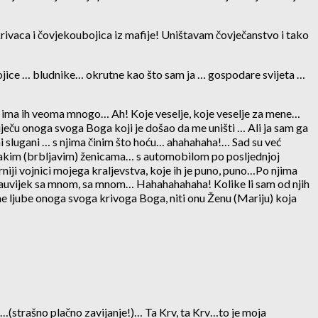
krivaca i čovjekoubojica iz mafije! Uništavam čovječanstvo i tako
bojice … bludnike… okrutne kao što sam ja … gospodare svijeta …
 ima ih veoma mnogo… Ah! Koje veselje, koje veselje za mene…
niječu onoga svoga Boga koji je došao da me uništi … Ali ja sam ga
erni slugani … s njima činim što hoću… ahahahaha!… Sad su već
 lakim (brbljavim) ženicama… s automobilom po posljednjoj
ji vojnici mojega kraljevstva, koje ih je puno, puno…Po njima
… Zauvijek sa mnom, sa mnom… Hahahahahaha! Kolike li sam od njih
 ljube onoga svoga krivoga Boga, niti onu Ženu (Mariju) koja
…(strašno plačno zavijanje!)… Ta Krv, ta Krv…to je moja