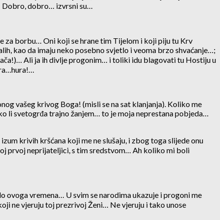
a… Dobro, dobro… izvrsni su…
za borbu… Oni koji se hrane tim Tijelom i koji piju tu Krv
alih, kao da imaju neko posebno svjetlo i veoma brzo shvaćanje…;
a!)… Ali ja ih divlje progonim… i toliki idu blagovati tu Hostiju u
ura…hura!…
 onog vašeg krivog Boga! (misli se na sat klanjanja). Koliko me
iko li svetogrđa trajno žanjem… to je moja neprestana pobjeda…
 izum krivih kršćana koji me ne slušaju, i zbog toga slijede onu
joj prvoj neprijateljici, s tim sredstvom… Ah koliko mi boli
 zlo ovoga vremena… U svim se narodima ukazuje i progoni me
koji ne vjeruju toj prezrivoj Ženi… Ne vjeruju i tako unose