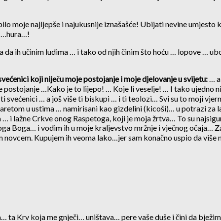
o moje najljepše i najukusnije iznašašće! Ubijati nevine umjesto 
a …hura…!
 da ih učinim ludima … i tako od njih činim što hoću … lopove … u
svećenici koji niječu moje postojanje i moje djelovanje u svijetu:
… a
 postojanje …Kako je to lijepo! … Koje li veselje! … I tako ujedno 
 svećenici … a još više ti biskupi … i ti teolozi… Svi su to moji vj
retom u ustima … namirisani kao gizdelini (kicoši)… u potrazi za
i lažne Crkve onog Raspetoga, koji je moja žrtva… To su najsigurni
rivoga Boga… i vodim ih u moje kraljevstvo mržnje i vječnog očaja
 novcem. Kupujem ih veoma lako…jer sam konačno uspio da više ne
 ta Krv koja me gnječi… uništava… pere vaše duše i čini da bježim