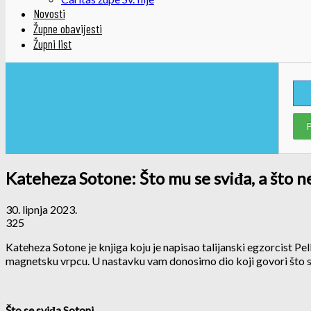
Novosti
Župne obavijesti
Župni list
Kateheza Sotone: Što mu se sviđa, a što n
30. lipnja 2023.
325
Kateheza Sotone je knjiga koju je napisao talijanski egzorcist Pell
magnetsku vrpcu. U nastavku vam donosimo dio koji govori što se 
Što se sviđa Sotoni