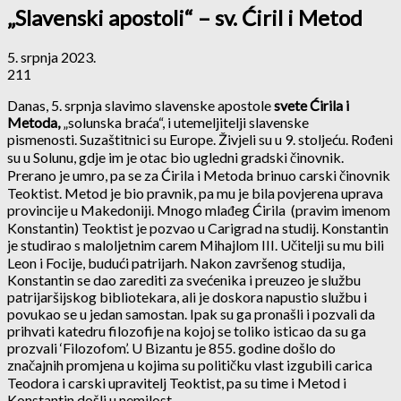
„Slavenski apostoli“ – sv. Ćiril i Metod
5. srpnja 2023.
211
Danas, 5. srpnja slavimo slavenske apostole
svete Ćirila i
Metoda,
„solunska braća“, i utemeljitelji slavenske
pismenosti. Suzaštitnici su Europe. Živjeli su u 9. stoljeću. Rođeni
su u Solunu, gdje im je otac bio ugledni gradski činovnik.
Prerano je umro, pa se za Ćirila i Metoda brinuo carski činovnik
Teoktist. Metod je bio pravnik, pa mu je bila povjerena uprava
provincije u Makedoniji. Mnogo mlađeg Ćirila (pravim imenom
Konstantin) Teoktist je pozvao u Carigrad na studij. Konstantin
je studirao s maloljetnim carem Mihajlom III. Učitelji su mu bili
Leon i Focije, budući patrijarh. Nakon završenog studija,
Konstantin se dao zarediti za svećenika i preuzeo je službu
patrijaršijskog bibliotekara, ali je doskora napustio službu i
povukao se u jedan samostan. Ipak su ga pronašli i pozvali da
prihvati katedru filozofije na kojoj se toliko isticao da su ga
prozvali ‘Filozofom’. U Bizantu je 855. godine došlo do
značajnih promjena u kojima su političku vlast izgubili carica
Teodora i carski upravitelj Teoktist, pa su time i Metod i
Konstantin došli u nemilost.