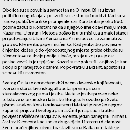
Obojica su se povukla u samostan na Olimpu. Bili su izvan
političkih događanja, a posvetili su se studiju i molitvi. Kad su se
iznova političke prilike promjenile, car Konstantin je oko 860.
godine zadužio Konstantina da u njegovo ime obavi misiju među
Kazarima. U pratnji Metoda pošao je u tu misiju, a u maloj stanci
pri putovanju u blizini Kersona na Krimu počeo se zanimati za
grob sv. Klementa, pape i mučenika. Kad je utvrdio povijesne
činjenice, došao je do vjerodostojnog mjesta groba otkuda su
Klementove relikvije ponijeli. Inače, misija u koju ga je car
poslao završila je uspješno. Kazari su se pokrstili, a njihov je Kan
sklopio prijateljstvo s carem. Po povratku u Bizant, apostoli su
se povukli u samostan.
Svetog Ćirila se opravdano drži ocem slavenske književnosti,
tvorcem staroslavenskog alfabeta i prvim piscem
staroslavenskog pisma i jezika. Na te je jezike preveo neke
tekstove iz bizantske i latinske liturgije. Prevodio je i Sveto
pismo, a nakon Konstantinove smrti Metod je završio njegov
započeti prijevod Svetoga pisma. Ćiril je napisao i kratku
povijest našašća relikvija sv. Klementa, jedan panegirik i himan u
čast sv. Klementa kao i neka druga djela. Literarnu djelatnost
Svete braće njihovi učenici nastavili su na Balkanu, odakle je