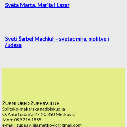
Sveta Marta, Marija i Lazar
Sveti Šarbel Machluf – svetac mira, molitve i
čudesa
ŽUPNI URED ŽUPE SV. ILIJE
Splitsko-makarska nadbiskupija
O. Ante Gabrića 27, 20 350 Metković
Mob: 099 216 1855
e-mail: zupa.sv.ilija.metkovic@gmail.com