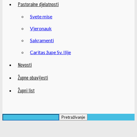
Pastoralne djelatnosti
Svete mise
Vjeronauk
Sakramenti
Caritas župe Sv. Ilije
Novosti
Župne obavijesti
Župni list