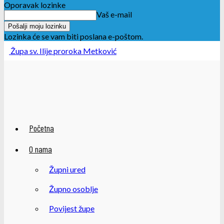
Oporavak lozinke
Vaš e-mail
Lozinka će se vam biti poslana e-poštom.
Župa sv. Ilije proroka Metković
Početna
O nama
Župni ured
Župno osoblje
Povijest župe