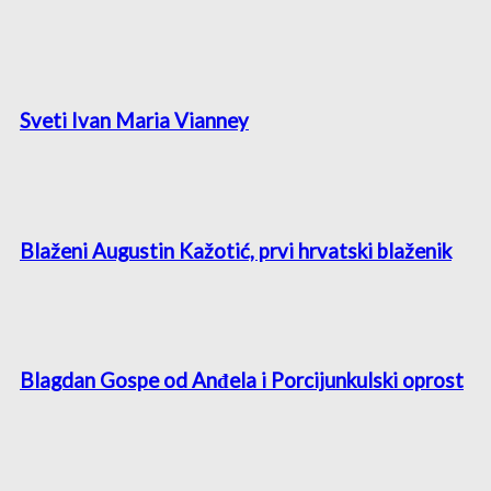
Sveti Ivan Maria Vianney
Blaženi Augustin Kažotić, prvi hrvatski blaženik
Blagdan Gospe od Anđela i Porcijunkulski oprost