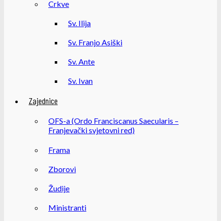
Crkve
Sv. Ilija
Sv. Franjo Asiški
Sv. Ante
Sv. Ivan
Zajednice
OFS-a (Ordo Franciscanus Saecularis –
Franjevački svjetovni red)
Frama
Zborovi
Žudije
Ministranti