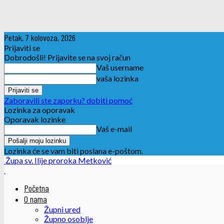
Petak, 7 kolovoza, 2026
Prijaviti se
Dobrodošli! Prijavite se na svoj račun
Vaš username
vaša lozinka
Zaboravili ste zaporku? dobiti pomoć
Lozinka za oporavak
Oporavak lozinke
Vaš e-mail
Lozinka će se vam biti poslana e-poštom.
Župa sv. Ilije proroka Metković
Početna
O nama
Župni ured
Župno osoblje