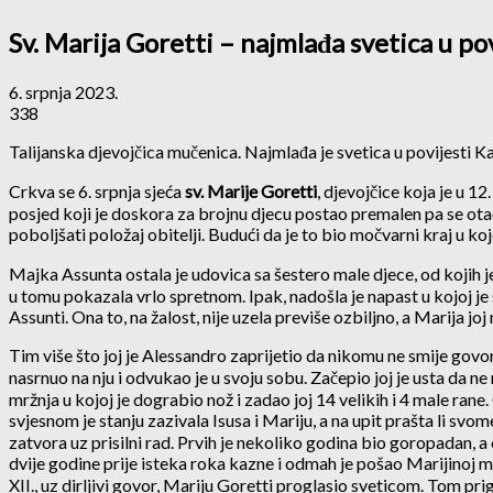
Sv. Marija Goretti – najmlađa svetica u po
6. srpnja 2023.
338
Talijanska djevojčica mučenica. Najmlađa je svetica u povijesti Ka
Crkva se 6. srpnja sjeća
sv. Marije Goretti
, djevojčice koja je u 1
posjed koji je doskora za brojnu djecu postao premalen pa se otac,
poboljšati položaj obitelji. Budući da je to bio močvarni kraj u ko
Majka Assunta ostala je udovica sa šestero male djece, od kojih je 
u tomu pokazala vrlo spretnom. Ipak, nadošla je napast u kojoj je 
Assunti. Ona to, na žalost, nije uzela previše ozbiljno, a Marija jo
Tim više što joj je Alessandro zaprijetio da nikomu ne smije govor
nasrnuo na nju i odvukao je u svoju sobu. Začepio joj je usta da 
mržnja u kojoj je dograbio nož i zadao joj 14 velikih i 4 male rane. 
svjesnom je stanju zazivala Isusa i Mariju, a na upit prašta li sv
zatvora uz prisilni rad. Prvih je nekoliko godina bio goropadan, a
dvije godine prije isteka roka kazne i odmah je pošao Marijinoj majc
XII., uz dirljivi govor, Mariju Goretti proglasio sveticom. Tom prig