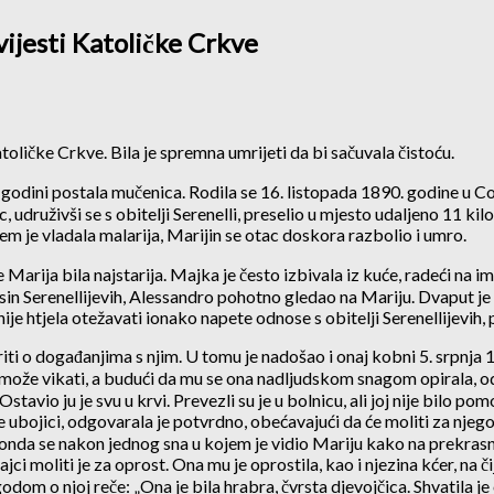
vijesti Katoličke Crkve
toličke Crkve. Bila je spremna umrijeti da bi sačuvala čistoću.
2. godini postala mučenica. Rodila se 16. listopada 1890. godine u Co
 udruživši se s obitelji Serenelli, preselio u mjesto udaljeno 11 ki
jem je vladala malarija, Marijin se otac doskora razbolio i umro.
Marija bila najstarija. Majka je često izbivala iz kuće, radeći na i
sin Serenellijevih, Alessandro pohotno gledao na Mariju. Dvaput je 
j nije htjela otežavati ionako napete odnose s obitelji Serenellijevi
iti o događanjima s njim. U tomu je nadošao i onaj kobni 5. srpnja 
ne može vikati, a budući da mu se ona nadljudskom snagom opirala, 
Ostavio ju je svu u krvi. Prevezli su je u bolnicu, ali joj nije bilo po
ome ubojici, odgovarala je potvrdno, obećavajući da će moliti za nje
 onda se nakon jednog sna u kojem je vidio Mariju kako na prekrasnoj
i moliti je za oprost. Ona mu je oprostila, kao i njezina kćer, na čij
odom o njoj reče: „Ona je bila hrabra, čvrsta djevojčica. Shvatila je 