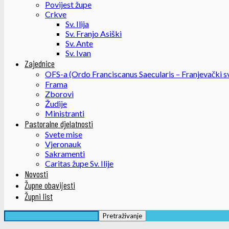
Povijest župe
Crkve
Sv. Ilija
Sv. Franjo Asiški
Sv. Ante
Sv. Ivan
Zajednice
OFS-a (Ordo Franciscanus Saecularis – Franjevački sv
Frama
Zborovi
Žudije
Ministranti
Pastoralne djelatnosti
Svete mise
Vjeronauk
Sakramenti
Caritas župe Sv. Ilije
Novosti
Župne obavijesti
Župni list