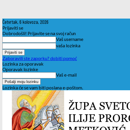
Četvrtak, 6 kolovoza, 2026
Prijaviti se
Dobrodošli! Prijavite se na svoj račun
Vaš username
vaša lozinka
Zaboravili ste zaporku? dobiti pomoć
Lozinka za oporavak
Oporavak lozinke
Vaš e-mail
Lozinka će se vam biti poslana e-poštom.