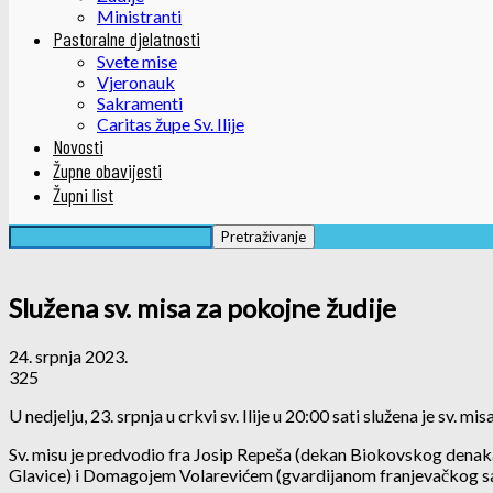
Ministranti
Pastoralne djelatnosti
Svete mise
Vjeronauk
Sakramenti
Caritas župe Sv. Ilije
Novosti
Župne obavijesti
Župni list
Služena sv. misa za pokojne žudije
24. srpnja 2023.
325
U nedjelju, 23. srpnja u crkvi sv. Ilije u 20:00 sati služena je sv. mi
Sv. misu je predvodio fra Josip Repeša (dekan Biokovskog denakat
Glavice) i Domagojem Volarevićem (gvardijanom franjevačkog sa