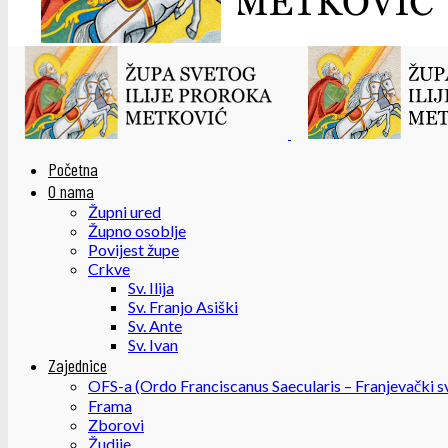
Početna
O nama
Župni ured
Župno osoblje
Povijest župe
Crkve
Sv. Ilija
Sv. Franjo Asiški
Sv. Ante
Sv. Ivan
Zajednice
OFS-a (Ordo Franciscanus Saecularis – Franjevački sv
Frama
Zborovi
Žudije