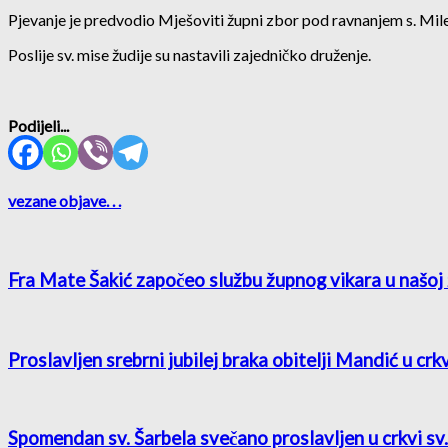
Pjevanje je predvodio Mješoviti župni zbor pod ravnanjem s. Mile
Poslije sv. mise žudije su nastavili zajedničko druženje.
Podijeli...
vezane objave
. . .
Fra Mate Šakić započeo službu župnog vikara u našoj 
Proslavljen srebrni jubilej braka obitelji Mandić u crk
Spomendan sv. Šarbela svečano proslavljen u crkvi sv. 