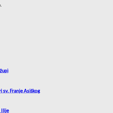
.
župi
vi sv. Franje Asiškog
Ilije