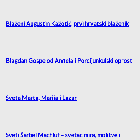
Blaženi Augustin Kažotić, prvi hrvatski blaženik
Blagdan Gospe od Anđela i Porcijunkulski oprost
Sveta Marta, Marija i Lazar
Sveti Šarbel Machluf – svetac mira, molitve i