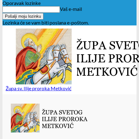
Oporavak lozinke
Vaš e-mail
Lozinka će se vam biti poslana e-poštom.
Župa sv. Ilije proroka Metković