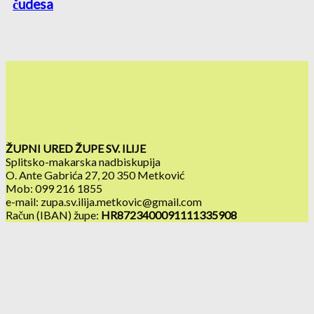
čudesa
ŽUPNI URED ŽUPE SV. ILIJE
Splitsko-makarska nadbiskupija
O. Ante Gabrića 27, 20 350 Metković
Mob: 099 216 1855
e-mail: zupa.sv.ilija.metkovic@gmail.com
Račun (IBAN) župe:
HR8723400091111335908