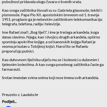
pobožnost pridavala ulogu čuvara crkvenih vrata.
Kao svoga zaštitnika štovali su sv. Gabriela glasonoše, teklići i
pismonoše. Papa Pio XII. apostolskim breveom od 1. travnja
1951. proglasio ga je nebeskim zaštitnikom telekomunikacija:
telegrafa, telefona, radija i televizije.
Ime Rafael znači „Bog liječi“, i ime je trećega arkanđela, koga
danas slavimo. Njega, kao i dvojicu drugih arkanđela, opširno
spominju apokrifne knjige, a od kanonskih knjiga Rafael je
veoma prisutan u Tobijinoj knjizi. Naročito se Rafaelu
preporučuju putnici.
Kao duhovnom liječniku utječu mu se i bolesnici u duševnim i
tjelesnim bolestima. A kao svoga posebnog zaštitnika časte ga
farmaceuti.
Sretan imendan svima onima koji nose imena ovih arkanđela.
Preuzeto s: Laudato.hr
Podijeli...