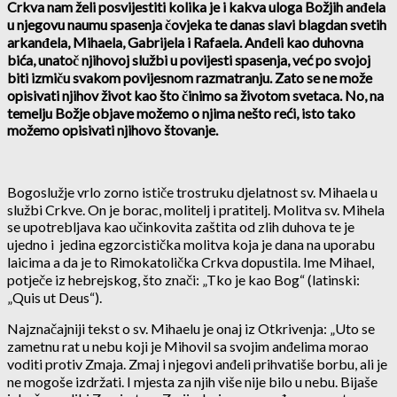
Crkva nam želi posvijestiti kolika je i kakva uloga Božjih anđela
u njegovu naumu spasenja čovjeka te danas slavi blagdan svetih
arkanđela, Mihaela, Gabrijela i Rafaela. Anđeli kao duhovna
bića, unatoč njihovoj službi u povijesti spasenja, već po svojoj
biti izmiču svakom povijesnom razmatranju. Zato se ne može
opisivati njihov život kao što činimo sa životom svetaca. No, na
temelju Božje objave možemo o njima nešto reći, isto tako
možemo opisivati njihovo štovanje.
Bogoslužje vrlo zorno ističe trostruku djelatnost sv. Mihaela u
službi Crkve. On je borac, molitelj i pratitelj. Molitva sv. Mihela
se upotrebljava kao učinkovita zaštita od zlih duhova te je
ujedno i jedina egzorcistička molitva koja je dana na uporabu
laicima a da je to Rimokatolička Crkva dopustila. Ime Mihael,
potječe iz hebrejskog, što znači: „Tko je kao Bog“ (latinski:
„Quis ut Deus“).
Najznačajniji tekst o sv. Mihaelu je onaj iz Otkrivenja: „Uto se
zametnu rat u nebu koji je Mihovil sa svojim anđelima morao
voditi protiv Zmaja. Zmaj i njegovi anđeli prihvatiše borbu, ali je
ne mogoše izdržati. I mjesta za njih više nije bilo u nebu. Bijaše