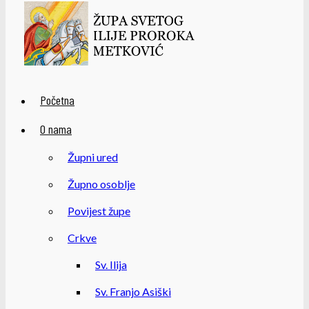
Početna
O nama
Župni ured
Župno osoblje
Povijest župe
Crkve
Sv. Ilija
Sv. Franjo Asiški