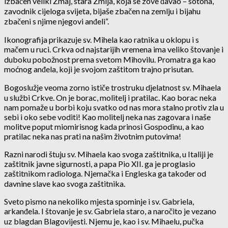
izbačen veliki Zmaj, stara Zmija, koja se zove đavao – sotona,
zavodnik cijeloga svijeta, bijaše zbačen na zemlju i bijahu
zbačeni s njime njegovi anđeli“.
Ikonografija prikazuje sv. Mihela kao ratnika u oklopu i s
mačem u ruci. Crkva od najstarijih vremena ima veliko štovanje i
duboku pobožnost prema svetom Mihovilu. Promatra ga kao
moćnog anđela, koji je svojom zaštitom trajno prisutan.
Bogoslužje veoma zorno ističe trostruku djelatnost sv. Mihaela
u službi Crkve. On je borac, molitelj i pratilac. Kao borac neka
nam pomaže u borbi koju svatko od nas mora stalno protiv zla u
sebi i oko sebe voditi! Kao molitelj neka nas zagovara i naše
molitve poput miomirisnog kada prinosi Gospodinu, a kao
pratilac neka nas prati na našim životnim putovima!
Razni narodi štuju sv. Mihaela kao svoga zaštitnika, u Italiji je
zaštitnik javne sigurnosti, a papa Pio XII. ga je proglasio
zaštitnikom radiologa. Njemačka i Engleska ga također od
davnine slave kao svoga zaštitnika.
Sveto pismo na nekoliko mjesta spominje i sv. Gabriela,
arkanđela. I štovanje je sv. Gabriela staro, a naročito je vezano
uz blagdan Blagovijesti. Njemu je, kao i sv. Mihaelu, pučka