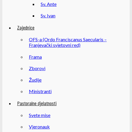
Sv. Ante
Sv. Ivan
Zajednice
OFS-a (Ordo Franciscanus Saecularis –
Franjevački svjetovni red)
Frama
Zborovi
Žudije
Ministranti
Pastoralne djelatnosti
Svete mise
Vjeronauk