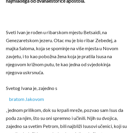
najmlađega od dvanaestorice apostola.
Sveti Ivan je rođen u ribarskom mjestu Betsaidi, na
Genezaretskom jezeru. Otac mu je bio ribar Zebedej, a
majka Saloma, koja se spominje na više mjesta u Novom
zavjetu, i to kao pobožna žena koja je pratila Isusa na
njegovom križnom putu, te kao jedna od svjedokinja
njegova uskrsnuća.
Svetog Ivana je, zajedno s
bratom Jakovom
, jednom prilikom, dok su krpali mreže, pozvao sam Isus da
pođu za njim, što su oni spremno i učinili. Njih su dvojica,
zajedno sa svetim Petrom, bili najbliži Isusovi učenici, koji su