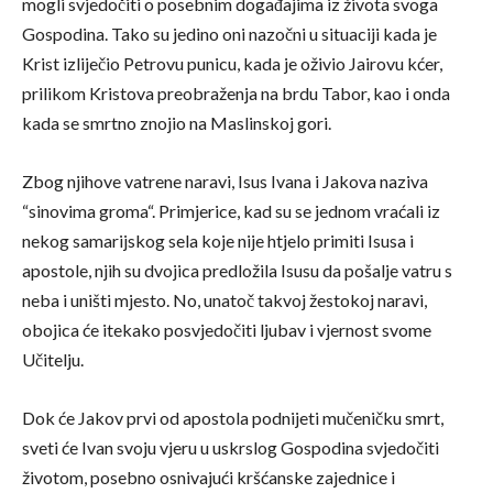
mogli svjedočiti o posebnim događajima iz života svoga
Gospodina. Tako su jedino oni nazočni u situaciji kada je
Krist izliječio Petrovu punicu, kada je oživio Jairovu kćer,
prilikom Kristova preobraženja na brdu Tabor, kao i onda
kada se smrtno znojio na Maslinskoj gori.
Zbog njihove vatrene naravi, Isus Ivana i Jakova naziva
“sinovima groma“. Primjerice, kad su se jednom vraćali iz
nekog samarijskog sela koje nije htjelo primiti Isusa i
apostole, njih su dvojica predložila Isusu da pošalje vatru s
neba i uništi mjesto. No, unatoč takvoj žestokoj naravi,
obojica će itekako posvjedočiti ljubav i vjernost svome
Učitelju.
Dok će Jakov prvi od apostola podnijeti mučeničku smrt,
sveti će Ivan svoju vjeru u uskrslog Gospodina svjedočiti
životom, posebno osnivajući kršćanske zajednice i