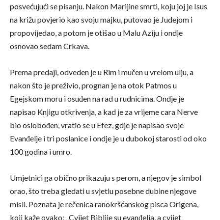
posvećujući se pisanju. Nakon Marijine smrti, koju joj je Isus
na križu povjerio kao svoju majku, putovao je Judejom i
propovijedao, a potom je otišao u Malu Aziju i ondje
osnovao sedam Crkava.
Prema predaji, odveden je u Rim i mučen u vrelom ulju, a
nakon što je preživio, prognan je na otok Patmos u
Egejskom moru i osuđen na rad u rudnicima. Ondje je
napisao Knjigu otkrivenja, a kad je za vrijeme cara Nerve
bio oslobođen, vratio se u Efez, gdje je napisao svoje
Evanđelje i tri poslanice i ondje je u dubokoj starosti od oko
100 godina i umro.
Umjetnici ga obično prikazuju s perom, a njegov je simbol
orao, što treba gledati u svjetlu posebne dubine njegove
misli. Poznata je rečenica ranokršćanskog pisca Origena,
koji kaže ovako: „Cvijet Biblije su evanđelja, a cvijet