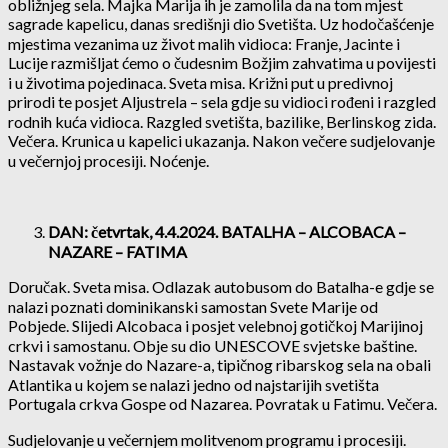
obližnjeg sela. Majka Marija ih je zamolila da na tom mjest
sagrade kapelicu, danas središnji dio Svetišta. Uz hodočašćenje
mjestima vezanima uz život malih vidioca: Franje, Jacinte i
Lucije razmišljat ćemo o čudesnim Božjim zahvatima u povijesti
i u životima pojedinaca. Sveta misa. Križni put u predivnoj
prirodi te posjet Aljustrela – sela gdje su vidioci rođeni i razgled
rodnih kuća vidioca. Razgled svetišta, bazilike, Berlinskog zida.
Večera. Krunica u kapelici ukazanja. Nakon večere sudjelovanje
u večernjoj procesiji. Noćenje.
DAN: četvrtak, 4.4.2024. BATALHA – ALCOBACA –
NAZARE – FATIMA
Doručak. Sveta misa. Odlazak autobusom do Batalha-e gdje se
nalazi poznati dominikanski samostan Svete Marije od
Pobjede. Slijedi Alcobaca i posjet velebnoj gotičkoj Marijinoj
crkvi i samostanu. Obje su dio UNESCOVE svjetske baštine.
Nastavak vožnje do Nazare-a, tipičnog ribarskog sela na obali
Atlantika u kojem se nalazi jedno od najstarijih svetišta
Portugala crkva Gospe od Nazarea. Povratak u Fatimu. Večera.
Sudjelovanje u večernjem molitvenom programu i procesiji.