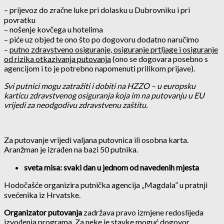
– prijevoz do zračne luke pri dolasku u Dubrovniku i pri
povratku
– nošenje kovčega u hotelima
– piće uz objed te ono što po dogovoru dodatno naručimo
–
putno zdravstveno osiguranje, osiguranje prtljage i osiguranje
od rizika otkazivanja putovanja
(ono se dogovara posebno s
agencijom i to je potrebno napomenuti prilikom prijave).
Svi putnici mogu zatražiti i dobiti na HZZO – u europsku
karticu zdravstvenog osiguranja koja im na putovanju u EU
vrijedi za neodgodivu zdravstvenu zaštitu.
Za putovanje vrijedi valjana putovnica ili osobna karta.
Aranžman je izrađen na bazi 50 putnika.
sveta misa: svaki dan u jednom od navedenih mjesta
Hodočašće organizira putnička agencija „Magdala” u pratnji
svećenika iz Hrvatske.
Organizator putovanja
zadržava pravo izmjene redoslijeda
izvođenja programa. Za neke je stavke moguć dogovor.