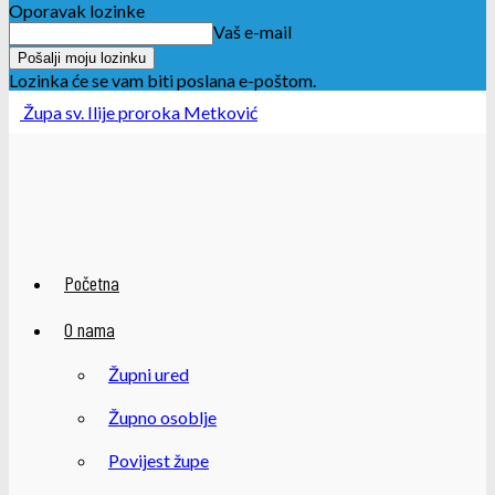
Oporavak lozinke
Vaš e-mail
Lozinka će se vam biti poslana e-poštom.
Župa sv. Ilije proroka Metković
Početna
O nama
Župni ured
Župno osoblje
Povijest župe