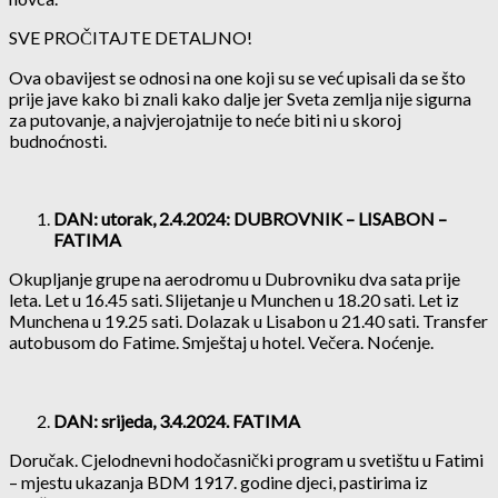
SVE PROČITAJTE DETALJNO!
Ova obavijest se odnosi na one koji su se već upisali da se što
prije jave kako bi znali kako dalje jer Sveta zemlja nije sigurna
za putovanje, a najvjerojatnije to neće biti ni u skoroj
budnoćnosti.
DAN: utorak, 2.4.2024: DUBROVNIK – LISABON –
FATIMA
Okupljanje grupe na aerodromu u Dubrovniku dva sata prije
leta. Let u 16.45 sati. Slijetanje u Munchen u 18.20 sati. Let iz
Munchena u 19.25 sati. Dolazak u Lisabon u 21.40 sati. Transfer
autobusom do Fatime. Smještaj u hotel. Večera. Noćenje.
DAN: srijeda, 3.4.2024. FATIMA
Doručak. Cjelodnevni hodočasnički program u svetištu u Fatimi
– mjestu ukazanja BDM 1917. godine djeci, pastirima iz