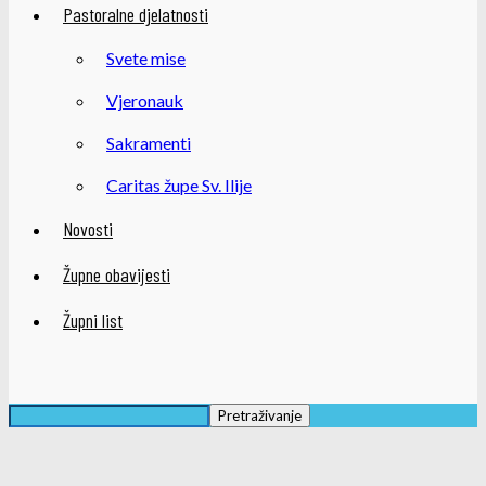
Pastoralne djelatnosti
Svete mise
Vjeronauk
Sakramenti
Caritas župe Sv. Ilije
Novosti
Župne obavijesti
Župni list