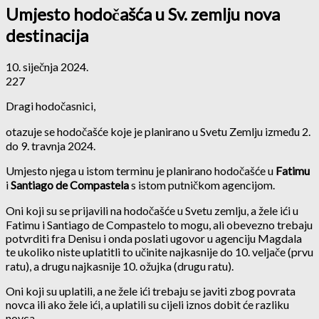
Umjesto hodočašća u Sv. zemlju nova
destinacija
10. siječnja 2024.
227
Dragi hodočasnici,
otazuje se hodočašće koje je planirano u Svetu Zemlju između 2.
do 9. travnja 2024.
Umjesto njega u istom terminu je planirano hodočašće u
Fatimu
i
Santiago de Compastela
s istom putničkom agencijom.
Oni koji su se prijavili na hodočašće u Svetu zemlju, a žele ići u
Fatimu i Santiago de Compastelo to mogu, ali obevezno trebaju
potvrditi fra Denisu i onda poslati ugovor u agenciju Magdala
te ukoliko niste uplatitli to učinite najkasnije do 10. veljače (prvu
ratu), a drugu najkasnije 10. ožujka (drugu ratu).
Oni koji su uplatili, a ne žele ići trebaju se javiti zbog povrata
novca ili ako žele ići, a uplatili su cijeli iznos dobit će razliku
novca.