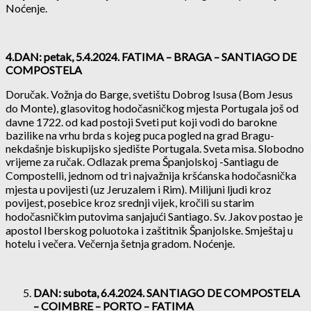
Noćenje.
4.DAN: petak, 5.4.2024. FATIMA – BRAGA – SANTIAGO DE
COMPOSTELA
Doručak. Vožnja do Barge, svetištu Dobrog Isusa (Bom Jesus
do Monte), glasovitog hodočasničkog mjesta Portugala još od
davne 1722. od kad postoji Sveti put koji vodi do barokne
bazilike na vrhu brda s kojeg puca pogled na grad Bragu-
nekdašnje biskupijsko sjedište Portugala. Sveta misa. Slobodno
vrijeme za ručak. Odlazak prema Španjolskoj -Santiagu de
Compostelli, jednom od tri najvažnija kršćanska hodočasnička
mjesta u povijesti (uz Jeruzalem i Rim). Milijuni ljudi kroz
povijest, posebice kroz srednji vijek, kročili su starim
hodočasničkim putovima sanjajući Santiago. Sv. Jakov postao je
apostol Iberskog poluotoka i zaštitnik Španjolske. Smještaj u
hotelu i večera. Večernja šetnja gradom. Noćenje.
DAN: subota, 6.4.2024. SANTIAGO DE COMPOSTELA
– COIMBRE – PORTO – FATIMA