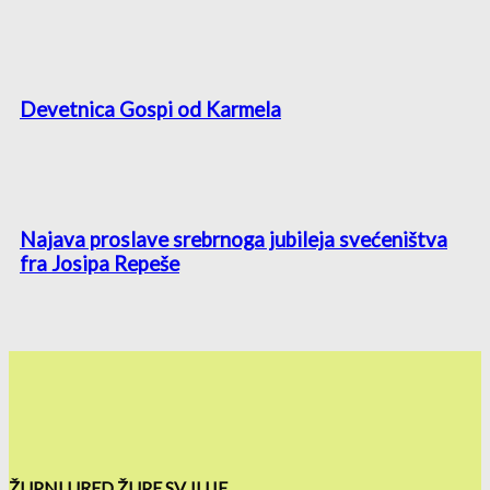
Devetnica Gospi od Karmela
Najava proslave srebrnoga jubileja svećeništva
fra Josipa Repeše
ŽUPNI URED ŽUPE SV. ILIJE