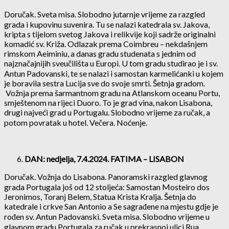
Doručak. Sveta misa. Slobodno jutarnje vrijeme za razgled
grada i kupovinu suvenira. Tu se nalazi katedrala sv. Jakova,
kripta s tijelom svetog Jakova i relikvije koji sadrže originalni
komadić sv. Križa. Odlazak prema Coimbreu – nekdašnjem
rimskom Aeiminiu, a danas gradu studenata s jednim od
najznačajnijih sveučilišta u Europi. U tom gradu studirao je i sv.
Antun Padovanski, te se nalazi i samostan karmelićanki u kojem
je boravila sestra Lucija sve do svoje smrti. Šetnja gradom.
Vožnja prema šarmantnom gradu na Atlanskom oceanu Portu,
smještenom na rijeci Duoro. To je grad vina, nakon Lisabona,
drugi najveći grad u Portugalu. Slobodno vrijeme za ručak, a
potom povratak u hotel. Večera. Noćenje.
DAN: nedjelja, 7.4.2024. FATIMA – LISABON
Doručak. Vožnja do Lisabona. Panoramski razgled glavnog
grada Portugala još od 12 stoljeća: Samostan Mosteiro dos
Jeronimos, Toranj Belem, Statua Krista Kralja. Šetnja do
katedrale i crkve San Antonio a Se sagrađene na mjestu gdje je
rođen sv. Antun Padovanski. Sveta misa. Slobodno vrijeme u
glavnom gradu Portugala za ručak u prekrasnoj ulici Rua