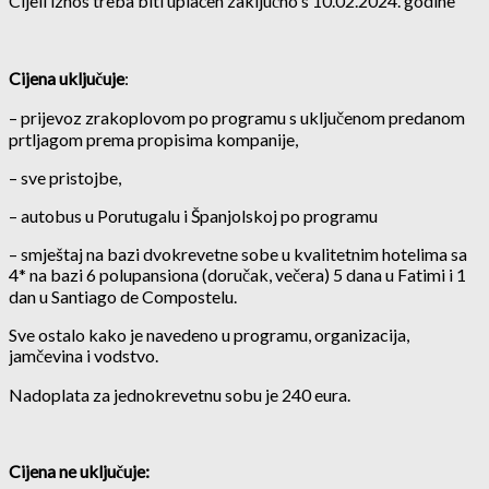
Cijeli iznos treba biti uplaćen zaključno s 10.02.2024. godine
Cijena uključuje
:
– prijevoz zrakoplovom po programu s uključenom predanom
prtljagom prema propisima kompanije,
– sve pristojbe,
– autobus u Porutugalu i Španjolskoj po programu
– smještaj na bazi dvokrevetne sobe u kvalitetnim hotelima sa
4* na bazi 6 polupansiona (doručak, večera) 5 dana u Fatimi i 1
dan u Santiago de Compostelu.
Sve ostalo kako je navedeno u programu, organizacija,
jamčevina i vodstvo.
Nadoplata za jednokrevetnu sobu je 240 eura.
Cijena ne uključuje: