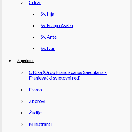
Crkve
Sv. Ilija
Sv. Franjo Asiški
Sv. Ante
Sv. Ivan
Zajednice
OFS-a (Ordo Franciscanus Saecularis –
Franjevački svjetovni red)
Frama
Zborovi
Žudije
Ministranti