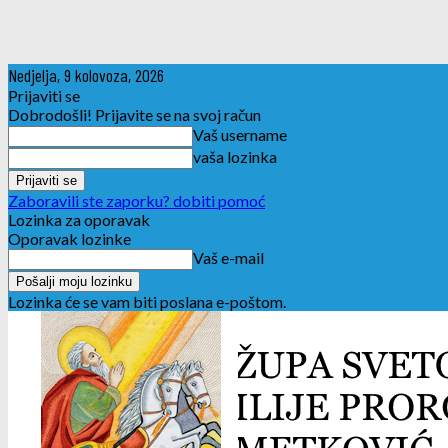
Nedjelja, 9 kolovoza, 2026
Prijaviti se
Dobrodošli! Prijavite se na svoj račun
Vaš username
vaša lozinka
Zaboravili ste zaporku? dobiti pomoć
Lozinka za oporavak
Oporavak lozinke
Vaš e-mail
Lozinka će se vam biti poslana e-poštom.