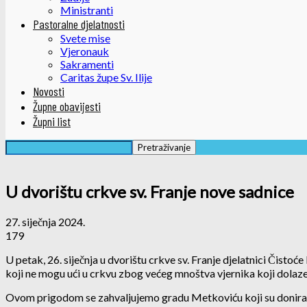
Ministranti
Pastoralne djelatnosti
Svete mise
Vjeronauk
Sakramenti
Caritas župe Sv. Ilije
Novosti
Župne obavijesti
Župni list
U dvorištu crkve sv. Franje nove sadnice
27. siječnja 2024.
179
U petak, 26. siječnja u dvorištu crkve sv. Franje djelatnici Čisto
koji ne mogu ući u crkvu zbog većeg mnoštva vjernika koji dolaze 
Ovom prigodom se zahvaljujemo gradu Metkoviću koji su donirali s