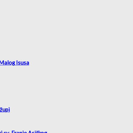
 Malog Isusa
župi