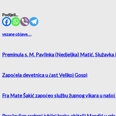
Podijeli...
vezane objave
. . .
Preminula s. M. Pavlinka (Nedjeljka) Matić, Služavka
Započela devetnica u čast Velikoj Gospi
Fra Mate Šakić započeo službu župnog vikara u našoj 