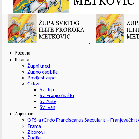
Početna
O nama
Župni ured
Župno osoblje
Povijest župe
Crkve
Sv. Ilija
Sv. Franjo Asiški
Sv. Ante
Sv. Ivan
Zajednice
OFS-a (Ordo Franciscanus Saecularis – Franjevački sv
Frama
Zborovi
Žudije