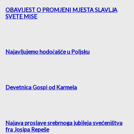
OBAVIJEST O PROMJENI MJESTA SLAVLJA
SVETE MISE
Najavljujemo hodočašće u Poljsku
Devetnica Gospi od Karmela
Najava proslave srebrnoga jubileja svećeništva
fra Josipa Repeše