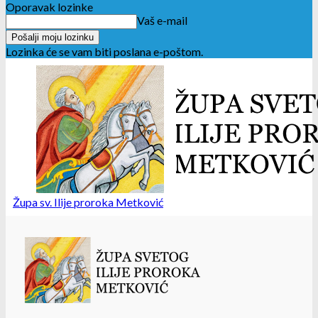
Oporavak lozinke
Vaš e-mail
Lozinka će se vam biti poslana e-poštom.
Župa sv. Ilije proroka Metković