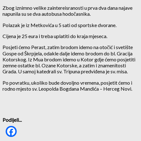
Zbog iznimno velike zaintereisranosti u prva dva dana najave
napunila su se dva autobusa hodočasnika.
Polazak je iz Metkovića u 5 sati od sportske dvorane.
Cijena je 25 eura i treba uplatiti do kraja mjeseca.
Posjeti ćemo Perast, zatim brodom idemo na otočić i svetište
Gospe od Škrpjela, odakle dalje idemo brodom do bl. Gracija
Kotorskog. Iz Mua brodom idemo u Kotor gdje ćemo posjetiti
zemne ostatke bl. Ozane Kotorske, a zatim i znamenitosti
Grada. U samoj katedrali sv. Tripuna predviđena je sv. misa.
Po povratku, ukoliko bude dovoljno vremena, posjetit ćemo i
rodno mjesto sv. Leopolda Bogdana Mandića – Herceg Novi.
Podijeli...