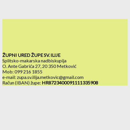
ŽUPNI URED ŽUPE SV. ILIJE
Splitsko-makarska nadbiskupija
O. Ante Gabrića 27, 20 350 Metković
Mob: 099 216 1855
e-mail: zupa.sv.ilija.metkovic@gmail.com
Račun (IBAN) župe:
HR8723400091111335908