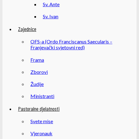
Sv. Ante
Sv. Ivan
Zajednice
OFS-a (Ordo Franciscanus Saecularis –
Franjevački svjetovni red)
Frama
Zborovi
Žudije
Ministranti
Pastoralne djelatnosti
Svete mise
Vjeronauk