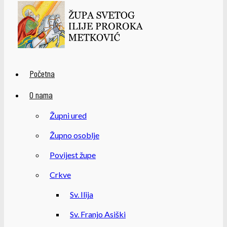
Početna
O nama
Župni ured
Župno osoblje
Povijest župe
Crkve
Sv. Ilija
Sv. Franjo Asiški