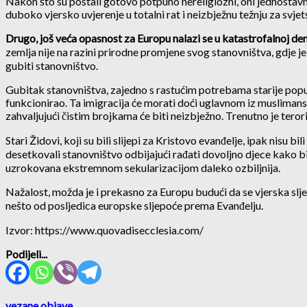
Nakon što su postali gotovo potpuno nereligiozni, oni jednostavno
duboko vjersko uvjerenje u totalni rat i neizbježnu težnju za svj
Drugo, još veća opasnost za Europu nalazi se u katastrofalnoj de
zemlja nije na razini prirodne promjene svog stanovništva, gdje je
gubiti stanovništvo.
Gubitak stanovništva, zajedno s rastućim potrebama starije popul
funkcionirao. Ta imigracija će morati doći uglavnom iz muslimansk
zahvaljujući čistim brojkama će biti neizbježno. Trenutno je tero
Stari Židovi, koji su bili slijepi za Kristovo evanđelje, ipak nisu bi
desetkovali stanovništvo odbijajući rađati dovoljno djece kako bi o
uzrokovana ekstremnom sekularizacijom daleko ozbiljnija.
Nažalost, možda je i prekasno za Europu budući da se vjerska slj
nešto od posljedica europske sljepoće prema Evanđelju.
Izvor: https://www.quovadisecclesia.com/
Podijeli...
vezane objave
. . .