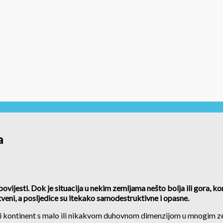
a
vijesti. Dok je situacija u nekim zemljama nešto bolja ili gora, ko
stveni, a posljedice su itekako samodestruktivne i opasne.
i kontinent s malo ili nikakvom duhovnom dimenzijom u mnogim ze