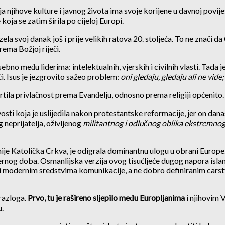
 njihove kulture i javnog života ima svoje korijene u davnoj povije
oja se zatim širila po cijeloj Europi.
la svoj danak još i prije velikih ratova 20. stoljeća. To ne znači da 
ema Božjoj riječi.
sebno među liderima: intelektualnih, vjerskih i civilnih vlasti. Tad
i. Isus je jezgrovito sažeo problem:
oni gledaju, gledaju ali ne vide; 
usmrtila privlačnost prema Evanđelju, odnosno prema religiji općenito.
vosti koja je uslijedila nakon protestantske reformacije, jer on dan
 neprijatelja, oživljenog
militantnog i odlučnog oblika ekstremnog
je Katolička Crkva, je odigrala dominantnu ulogu u obrani Europe. 
ernog doba. Osmanlijska verzija ovog tisućljeće dugog napora islamsk
ći modernim sredstvima komunikacije, a ne dobro definiranim carstvi
 razloga.
Prvo, tu je rašireno sljepilo među Europljanima
i njihovim V
u.