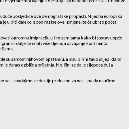
 to vjerske motivacije koje stoje iza napada terorista, te njihovo
za buduće posljedice ove demografske propasti. Nijedna europska
 je u biti daleko ispod razine ove izmjene, te će ubrzo početi
tijevati ogromnu imigraciju u tim zemljama kako bi sustav uopće
anti i dalje će imati više djece, a osvajanje kontinenta
tijama.
jetile su samom njihovom opstanku, a nisu bili ni tako slijepi da bi
 je danas ozbiljna prijetnja. No, čini se da je sljepoća duša
o se – i nadajmo se da nije prekasno za nas – pa da naučimo