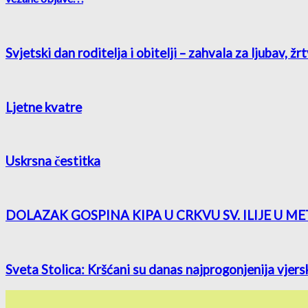
Svjetski dan roditelja i obitelji – zahvala za ljubav, ž
Ljetne kvatre
Uskrsna čestitka
DOLAZAK GOSPINA KIPA U CRKVU SV. ILIJE U M
Sveta Stolica: Kršćani su danas najprogonjenija vjers