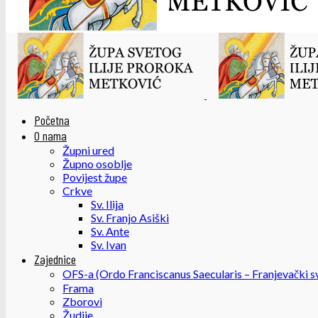
Početna
O nama
Župni ured
Župno osoblje
Povijest župe
Crkve
Sv. Ilija
Sv. Franjo Asiški
Sv. Ante
Sv. Ivan
Zajednice
OFS-a (Ordo Franciscanus Saecularis – Franjevački sv
Frama
Zborovi
Žudije