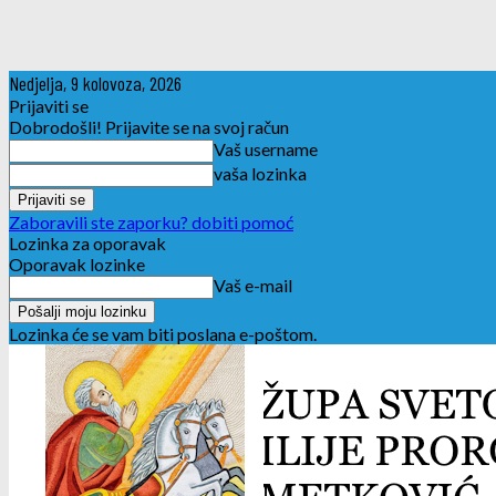
Nedjelja, 9 kolovoza, 2026
Prijaviti se
Dobrodošli! Prijavite se na svoj račun
Vaš username
vaša lozinka
Zaboravili ste zaporku? dobiti pomoć
Lozinka za oporavak
Oporavak lozinke
Vaš e-mail
Lozinka će se vam biti poslana e-poštom.