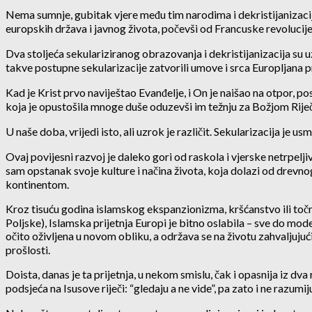
Nema sumnje, gubitak vjere među tim narodima i dekristijanizacija
europskih država i javnog života, počevši od Francuske revolucije k
Dva stoljeća sekulariziranog obrazovanja i dekristijanizacija su uze
takve postupne sekularizacije zatvorili umove i srca Europljana pr
Kad je Krist prvo naviještao Evanđelje, i On je naišao na otpor, po
koja je opustošila mnoge duše oduzevši im težnju za Božjom Riječ
U naše doba, vrijedi isto, ali uzrok je različit. Sekularizacija je 
Ovaj povijesni razvoj je daleko gori od raskola i vjerske netrpelji
sam opstanak svoje kulture i načina života, koja dolazi od drevnog
kontinentom.
Kroz tisuću godina islamskog ekspanzionizma, kršćanstvo ili točni
Poljske), Islamska prijetnja Europi je bitno oslabila – sve do mod
očito oživljena u novom obliku, a održava se na životu zahvaljuju
prošlosti.
Doista, danas je ta prijetnja, u nekom smislu, čak i opasnija iz dva
podsjeća na Isusove riječi: “gledaju a ne vide”, pa zato i ne razumij