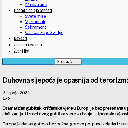
Ministranti
Pastoralne djelatnosti
Svete mise
Vjeronauk
Sakramenti
Caritas župe Sv. Ilije
Novosti
Župne obavijesti
Župni list
Duhovna sljepoća je opasnija od terorizm
2. srpnja 2024.
176
Dramatičan gubitak kršćanske vjere u Europi je bez presedana u po
civilizacija. Uzroci ovog gubitka vjere su brojni – i pomalo tajan
Europa je danas gotovo bezbožna, gotovo potpuno sekulariziran