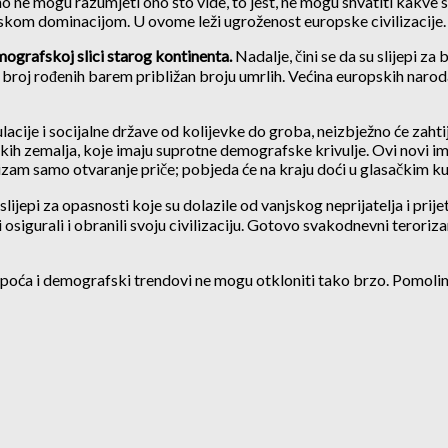
 ne mogu razumjeti ono što vide, to jest, ne mogu shvatiti kakve su
etskom dominacijom. U ovome leži ugroženost europske civilizacije.
mografskoj slici starog kontinenta.
Nadalje, čini se da su slijepi 
 broj rođenih barem približan broju umrlih. Većina europskih naroda
acije i socijalne države od kolijevke do groba, neizbježno će zah
ih zemalja, koje imaju suprotne demografske krivulje. Ovi novi imigr
rizam samo otvaranje priče; pobjeda će na kraju doći u glasačkim ku
li slijepi za opasnosti koje su dolazile od vanjskog neprijatelja i pri
sigurali i obranili svoju civilizaciju. Gotovo svakodnevni terorizam
epoća i demografski trendovi ne mogu otkloniti tako brzo. Pomolim