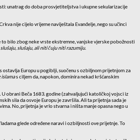
sti: unatrag do doba prosvjetiteljstva i ukupne sekularizacije
Crkva nije cijelo vrijeme naviještala Evanđelje, nego su učinci
a je to bilo zbog neke vrste ekstremne, vanjske vjerske pobožnosti
slušaju, slušaju, ali niti čuju niti razumiju
.
as ostavlja Europu u pogiblji, suočenu s ozbiljnom prijetnjom za
 islama
s ciljem da, napokon, dominira nekad kršćanskim
U obrani Beča 1683. godine (zahvaljujući katoličkoj vojsci iz
ih sila da osvoje Europu je završila. Ali ta prijetnja sada je
ma. No, prijetnja je vrlo stvarna i ništa manje opasna nego u
ladama glede određene naravi i ozbiljnosti ove prijetnje. To