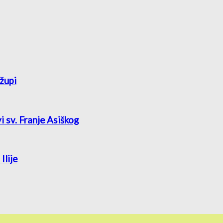
župi
vi sv. Franje Asiškog
Ilije