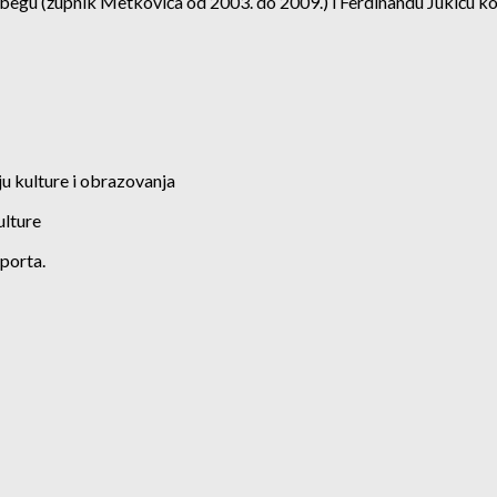
gu (župnik Metkovića od 2003. do 2009.) i Ferdinandu Jukiću koji 
 kulture i obrazovanja
ulture
porta.