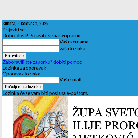
Subota, 8 kolovoza, 2026
Prijaviti se
Dobrodošli! Prijavite se na svoj račun
Vaš username
vaša lozinka
Zaboravili ste zaporku? dobiti pomoć
Lozinka za oporavak
Oporavak lozinke
Vaš e-mail
Lozinka će se vam biti poslana e-poštom.