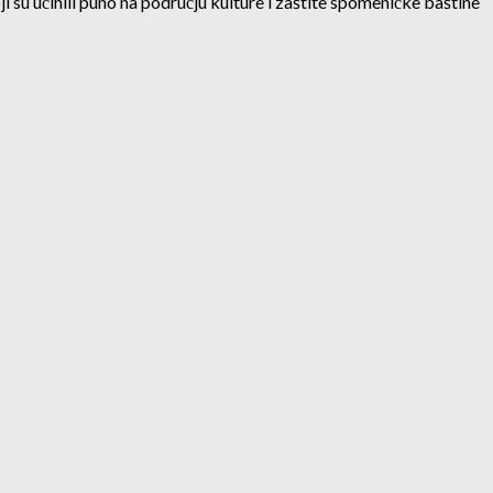
su učinili puno na području kulture i zaštite spomeničke baštine