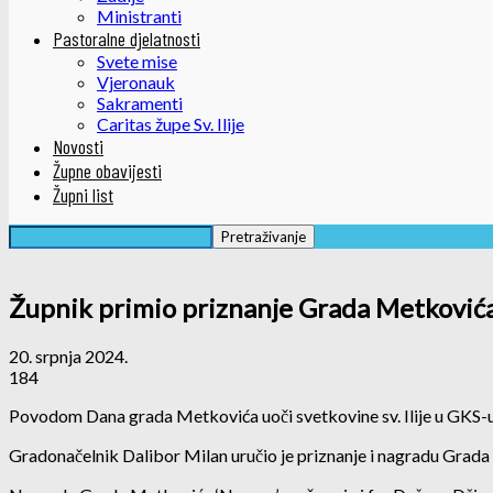
Ministranti
Pastoralne djelatnosti
Svete mise
Vjeronauk
Sakramenti
Caritas župe Sv. Ilije
Novosti
Župne obavijesti
Župni list
Župnik primio priznanje Grada Metković
20. srpnja 2024.
184
Povodom Dana grada Metkovića uoči svetkovine sv. Ilije u GKS-u
Gradonačelnik Dalibor Milan uručio je priznanje i nagradu Grada