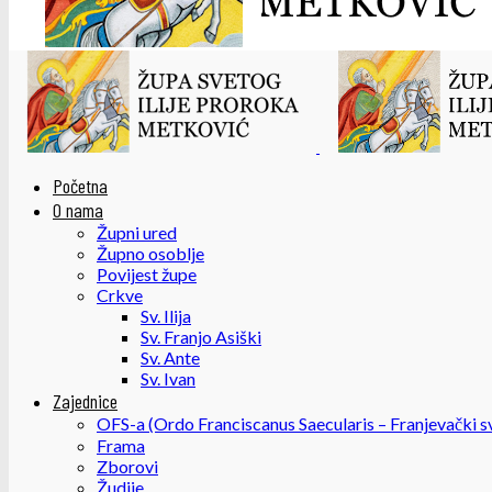
Početna
O nama
Župni ured
Župno osoblje
Povijest župe
Crkve
Sv. Ilija
Sv. Franjo Asiški
Sv. Ante
Sv. Ivan
Zajednice
OFS-a (Ordo Franciscanus Saecularis – Franjevački sv
Frama
Zborovi
Žudije