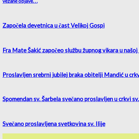
vezane objave
. . .
Započela devetnica u čast Velikoj Gospi
Fra Mate Šakić započeo službu župnog vikara u našoj 
Proslavljen srebrni jubilej braka obitelji Mandić u crk
Spomendan sv. Šarbela svečano proslavljen u crkvi sv. 
Svečano proslavljena svetkovina sv. Ilije