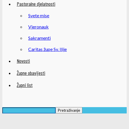
Pastoralne djelatnosti
Svete mise
Vjeronauk
Sakramenti
Caritas župe Sv. Ilije
Novosti
Župne obavijesti
Župni list