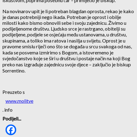
iskustvom, poprima posebnu čar – primijetio je biskup.
Na novinarov upit je li potreban blagdan oprosta, rekao je kako
je danas potrebniji nego ikada. Potreban je oprost i obilje
milosti kako bismo obnovili sebe i svoju zajednicu. Živimo u
podijeljenome društvu. Ljudsko srce je rastrgano, obitelji su
podijeljene, podjele se osjećaju među ustanovama, u društvu,
skupinama, a toliko ima ratova i nasilja u svijetu. Oprost je u
pravome smislu riječi ono što se događa u srcu svakoga od nas,
kada se posvema izmirimo s Bogom, a istovremeno je
svjedočanstvo koje se širi u društvu i postaje način na koji Bog
preko nas izgrađuje zajednicu svoje djece – zaključio je biskup
Sorrentino.
Preuzeto s
www.molitve
. info
Podijeli...