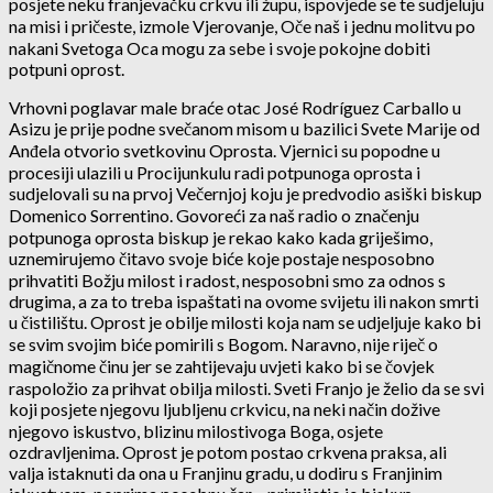
posjete neku franjevačku crkvu ili župu, ispovjede se te sudjeluju
na misi i pričeste, izmole Vjerovanje, Oče naš i jednu molitvu po
nakani Svetoga Oca mogu za sebe i svoje pokojne dobiti
potpuni oprost.
Vrhovni poglavar male braće otac José Rodríguez Carballo u
Asizu je prije podne svečanom misom u bazilici Svete Marije od
Anđela otvorio svetkovinu Oprosta. Vjernici su popodne u
procesiji ulazili u Procijunkulu radi potpunoga oprosta i
sudjelovali su na prvoj Večernjoj koju je predvodio asiški biskup
Domenico Sorrentino. Govoreći za naš radio o značenju
potpunoga oprosta biskup je rekao kako kada griješimo,
uznemirujemo čitavo svoje biće koje postaje nesposobno
prihvatiti Božju milost i radost, nesposobni smo za odnos s
drugima, a za to treba ispaštati na ovome svijetu ili nakon smrti
u čistilištu. Oprost je obilje milosti koja nam se udjeljuje kako bi
se svim svojim biće pomirili s Bogom. Naravno, nije riječ o
magičnome činu jer se zahtijevaju uvjeti kako bi se čovjek
raspoložio za prihvat obilja milosti. Sveti Franjo je želio da se svi
koji posjete njegovu ljubljenu crkvicu, na neki način dožive
njegovo iskustvo, blizinu milostivoga Boga, osjete
ozdravljenima. Oprost je potom postao crkvena praksa, ali
valja istaknuti da ona u Franjinu gradu, u dodiru s Franjinim