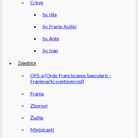
Crkve
Sv. Ilija
Sv. Franjo Asiški
Sv. Ante
Sv. Ivan
Zajednice
OFS-a (Ordo Franciscanus Saecularis –
Franjevački svjetovni red)
Frama
Zborovi
Žudije
Ministranti