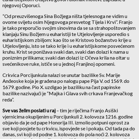
njegovoj Oporuci.
“Od preuzvišenoga Sina Božjega ništa tjelesnoga ne vidim u
ovome svijetu osim Njegovoga presvetog Tijela i Krvi”. Franjo
je tako preporučio svojim sinovima da se sa strahopoštovanjem
klanjaju Sinu Božjem u euharistiji te Utjelovljenje usporedio s
euharistijskom zbiljom: kao što se Kristovo božanstvo krije u
Utjelovljenju, isto se tako krije i u euharistijskome posvećenom
kruhu. Krist se ponižava svaki dan, svaki dan dolazi k nama u
poniznim prilikama; svaki dan dolazi iz Očeva krila na oltar u
svećenikove ruke, ističe se u jednoj Franjinoj opomeni.
Crkvica Porcijunkula nalazi se unutar bazilike Sv. Marije
Anđeoske koja je građena po nalogu pape Pija V. od 1569. do
1679. godine. Pio X. uzdigao je baziliku na čast papinske
bazilike nazivajući je “Majka i Glava svih crkava Franjevačkog
reda”.
Sve vas želim poslati u raj
– tim je riječima Franjo Asiški
vjernicima okupljenim u Porcijunkuli 2. kolovoza 1216. godine
objavio da je od pape Honorija III. izmolio potpuni oprost za
sve koji posjete tu crkvicu, ispovjede se i pokaju. Od tada pa do
danas, svi koji od podne 1. kolovoza do pola noći 2. kolovoza