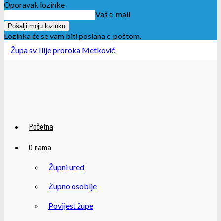
Oporavak lozinke
Vaš e-mail
Lozinka će se vam biti poslana e-poštom.
Župa sv. Ilije proroka Metković
Početna
O nama
Župni ured
Župno osoblje
Povijest župe