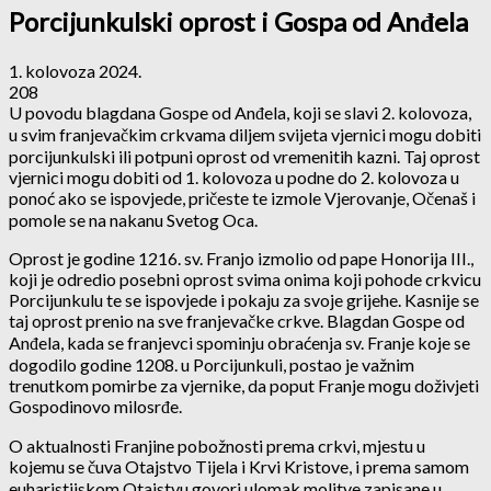
Porcijunkulski oprost i Gospa od Anđela
1. kolovoza 2024.
208
U povodu blagdana Gospe od Anđela, koji se slavi 2. kolovoza,
u svim franjevačkim crkvama diljem svijeta vjernici mogu dobiti
porcijunkulski ili potpuni oprost od vremenitih kazni. Taj oprost
vjernici mogu dobiti od 1. kolovoza u podne do 2. kolovoza u
ponoć ako se ispovjede, pričeste te izmole Vjerovanje, Očenaš i
pomole se na nakanu Svetog Oca.
Oprost je godine 1216. sv. Franjo izmolio od pape Honorija III.,
koji je odredio posebni oprost svima onima koji pohode crkvicu
Porcijunkulu te se ispovjede i pokaju za svoje grijehe. Kasnije se
taj oprost prenio na sve franjevačke crkve. Blagdan Gospe od
Anđela, kada se franjevci spominju obraćenja sv. Franje koje se
dogodilo godine 1208. u Porcijunkuli, postao je važnim
trenutkom pomirbe za vjernike, da poput Franje mogu doživjeti
Gospodinovo milosrđe.
O aktualnosti Franjine pobožnosti prema crkvi, mjestu u
kojemu se čuva Otajstvo Tijela i Krvi Kristove, i prema samom
euharistijskom Otajstvu govori ulomak molitve zapisane u