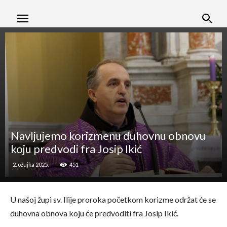
Navljujemo korizmenu duhovnu obnovu
koju predvodi fra Josip Ikić
2. ožujka 2025.
451
U našoj župi sv. Ilije proroka početkom korizme održat će se
duhovna obnova koju će predvoditi fra Josip Ikić.