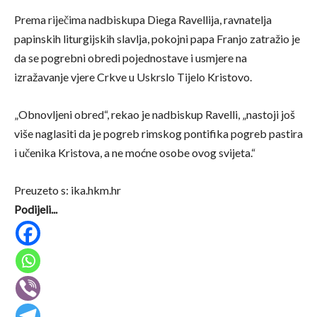
Prema riječima nadbiskupa Diega Ravellija, ravnatelja
papinskih liturgijskih slavlja, pokojni papa Franjo zatražio je
da se pogrebni obredi pojednostave i usmjere na
izražavanje vjere Crkve u Uskrslo Tijelo Kristovo.
„Obnovljeni obred“, rekao je nadbiskup Ravelli, „nastoji još
više naglasiti da je pogreb rimskog pontifika pogreb pastira
i učenika Kristova, a ne moćne osobe ovog svijeta.“
Preuzeto s: ika.hkm.hr
Podijeli...