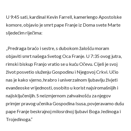
U 9:45 sati, kardinal Kevin Farrell, kamerlengo Apostolske
komore, objavio je smrt pape Franje iz Doma svete Marte
sljedećim riječima:
„Predraga braćo i sestre, s dubokom žalošću moram
objaviti smrt našega Svetog Oca Franje. U 7:35 ovog jutra,
rimski biskup Franjo vratio se u kuću Očevu. Cijeli je svoj
život posvetio služenju Gospodinu i Njegovoj Crkvi. Učio
nas je kako vjerno, hrabro i univerzalnom ljubavlju živjeti
evanđeoske vrijednosti, osobito u korist najsiromašnijih i
najisključenijih. S neizmjernom zahvalnošću za njegov
primjer pravog učenika Gospodina Isusa, povjeravamo dušu
pape Franje beskrajnoj milosrdnoj ljubavi Boga Jedinoga i
Trojedinoga.”