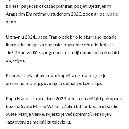
bolesti, pa je čak otkazao planirani posjet Ujedinjenim
Arapskim Emiratima u studenom 2023. zbog gripe i upale
pluća.
U travnju 2024., papa Franjo odobrio je ažurirano izdanje
liturgijske knjige za papinske pogrebne obrede, koja će
služiti kao vodič za pogrebnu misu čiji datum još treba biti
objavljen.
Priprava tijela obavlja se u kapeli, a ne u sobi gdje je
preminuo te se njegovo tijelo odmah polaže u lijes.
Papa Franjo je u prosincu 2023. otkrio da želi biti pokopan u
bazilici Svete Marije Velike. „Želim biti pokopan u bazilici
Svete Marije Velike. Mjesto je već spremno“, rekao je u
razgovoru za meksičku televiziju.