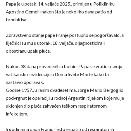
Papa je u petak, 14. veljače 2025., primljen u Polikliniku
Agostino Gemelli nakon što je nekoliko dana patio od
bronhitisa.
Zdravstveno stanje pape Franje postupno se pogoršavalo, a
liječnici su mu u utorak, 18. veljače, dijagnosticirali
obostranu upalu pluća.
Nakon 38 dana provedenih u bolnici, Papa se vratio u svoju
vatikansku rezidenciju u Domu Svete Marte kako bi
nastavio oporavak.
Godine 1957., u ranim dvadesetima, Jorge Mario Bergoglio
podvrgnut je operaciji u rodnoj Argentini tijekom koje mu je
uklonjen dio pluća zahvaćen teškom respiratornom
infekcijom.
S godinama papa Franjo često je patio od respiratornih