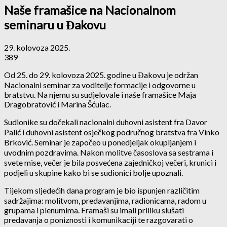
Naše framašice na Nacionalnom
seminaru u Đakovu
29. kolovoza 2025.
389
Od 25. do 29. kolovoza 2025. godine u Đakovu je održan
Nacionalni seminar za voditelje formacije i odgovorne u
bratstvu. Na njemu su sudjelovale i naše framašice Maja
Dragobratović i Marina Šćulac.
Sudionike su dočekali nacionalni duhovni asistent fra Davor
Palić i duhovni asistent osječkog područnog bratstva fra Vinko
Brković. Seminar je započeo u ponedjeljak okupljanjem i
uvodnim pozdravima. Nakon molitve časoslova sa sestrama i
svete mise, večer je bila posvećena zajedničkoj večeri, krunici i
podjeli u skupine kako bi se sudionici bolje upoznali.
Tijekom sljedećih dana program je bio ispunjen različitim
sadržajima: molitvom, predavanjima, radionicama, radom u
grupama i plenumima. Framaši su imali priliku slušati
predavanja o poniznosti i komunikaciji te razgovarati o