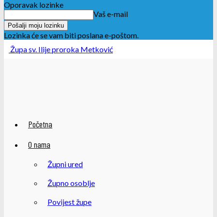
Oporavak lozinke
Vaš e-mail
Lozinka će se vam biti poslana e-poštom.
Župa sv. Ilije proroka Metković
Početna
O nama
Župni ured
Župno osoblje
Povijest župe