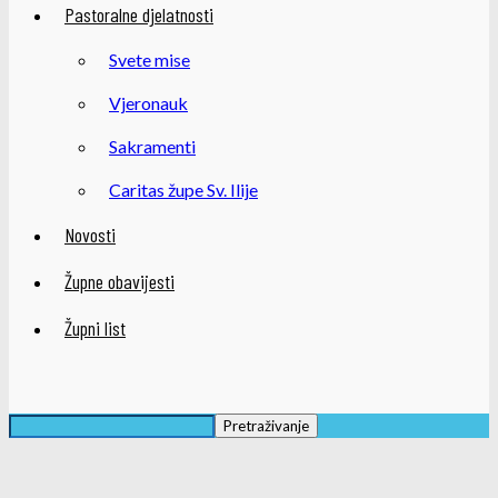
Pastoralne djelatnosti
Svete mise
Vjeronauk
Sakramenti
Caritas župe Sv. Ilije
Novosti
Župne obavijesti
Župni list