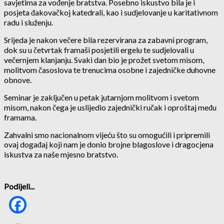
savjetima za vođenje bratstva. Posebno iskustvo bila je i
posjeta đakovačkoj katedrali, kao i sudjelovanje u karitativnom
radu i služenju.
Srijeda je nakon večere bila rezervirana za zabavni program,
dok su u četvrtak framaši posjetili ergelu te sudjelovali u
večernjem klanjanju. Svaki dan bio je prožet svetom misom,
molitvom časoslova te trenucima osobne i zajedničke duhovne
obnove.
Seminar je zaključen u petak jutarnjom molitvom i svetom
misom, nakon čega je uslijedio zajednički ručak i oproštaj među
framama.
Zahvalni smo nacionalnom vijeću što su omogućili i pripremili
ovaj događaj koji nam je donio brojne blagoslove i dragocjena
iskustva za naše mjesno bratstvo.
Podijeli...