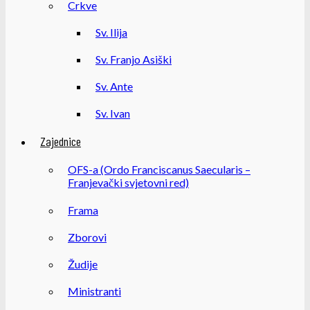
Crkve
Sv. Ilija
Sv. Franjo Asiški
Sv. Ante
Sv. Ivan
Zajednice
OFS-a (Ordo Franciscanus Saecularis –
Franjevački svjetovni red)
Frama
Zborovi
Žudije
Ministranti