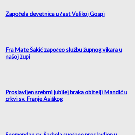
Započela devetnica u čast Velikoj Gospi
Fra Mate Šakić započeo službu župnog vikara u
našoj župi
Proslavljen srebrni jubilej braka obitelji Mandić u
crkvi sv. Franje Asiškog
Spomendan sv. Šarbela svečano proslavljen u