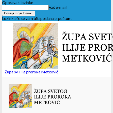
Oporavak lozinke
Vaš e-mail
Lozinka će se vam biti poslana e-poštom.
Župa sv. Ilije proroka Metković