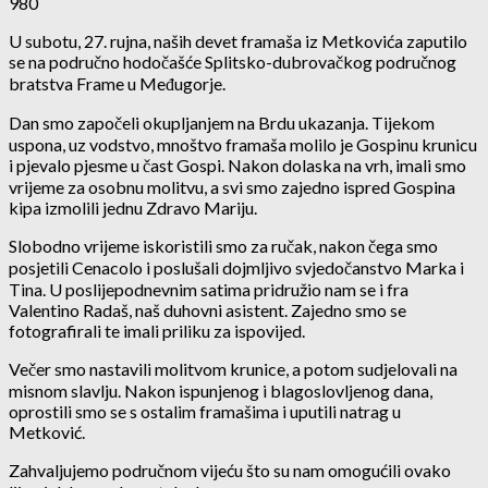
980
U subotu, 27. rujna, naših devet framaša iz Metkovića zaputilo
se na područno hodočašće Splitsko-dubrovačkog područnog
bratstva Frame u Međugorje.
Dan smo započeli okupljanjem na Brdu ukazanja. Tijekom
uspona, uz vodstvo, mnoštvo framaša molilo je Gospinu krunicu
i pjevalo pjesme u čast Gospi. Nakon dolaska na vrh, imali smo
vrijeme za osobnu molitvu, a svi smo zajedno ispred Gospina
kipa izmolili jednu Zdravo Mariju.
Slobodno vrijeme iskoristili smo za ručak, nakon čega smo
posjetili Cenacolo i poslušali dojmljivo svjedočanstvo Marka i
Tina. U poslijepodnevnim satima pridružio nam se i fra
Valentino Radaš, naš duhovni asistent. Zajedno smo se
fotografirali te imali priliku za ispovijed.
Večer smo nastavili molitvom krunice, a potom sudjelovali na
misnom slavlju. Nakon ispunjenog i blagoslovljenog dana,
oprostili smo se s ostalim framašima i uputili natrag u
Metković.
Zahvaljujemo područnom vijeću što su nam omogućili ovako