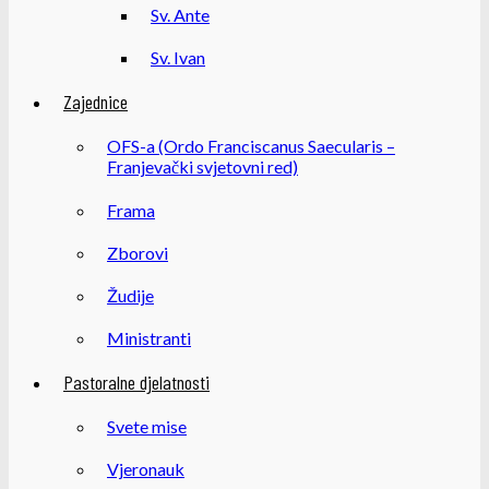
Sv. Ante
Sv. Ivan
Zajednice
OFS-a (Ordo Franciscanus Saecularis –
Franjevački svjetovni red)
Frama
Zborovi
Žudije
Ministranti
Pastoralne djelatnosti
Svete mise
Vjeronauk