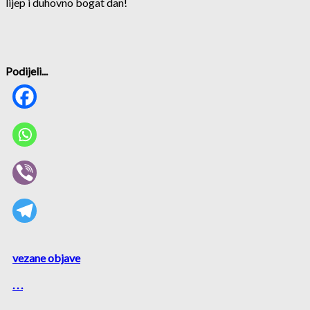
lijep i duhovno bogat dan!
Podijeli...
vezane objave
. . .