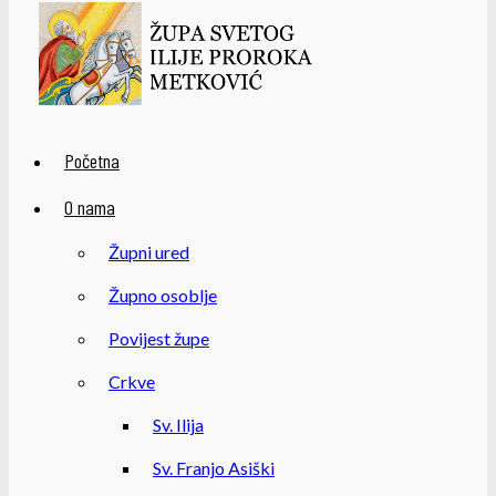
Početna
O nama
Župni ured
Župno osoblje
Povijest župe
Crkve
Sv. Ilija
Sv. Franjo Asiški