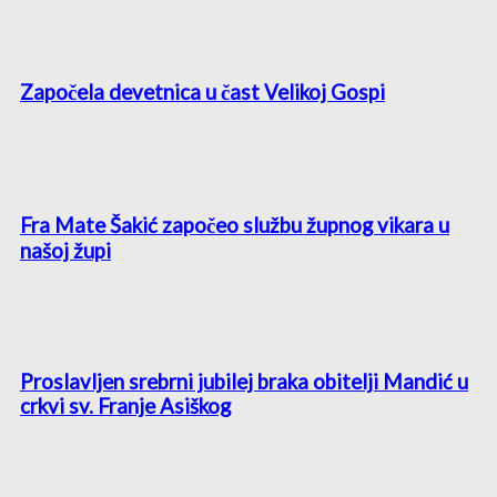
Započela devetnica u čast Velikoj Gospi
Fra Mate Šakić započeo službu župnog vikara u
našoj župi
Proslavljen srebrni jubilej braka obitelji Mandić u
crkvi sv. Franje Asiškog