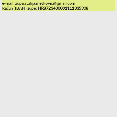
e-mail: zupa.sv.ilija.metkovic@gmail.com
Račun (IBAN) župe:
HR8723400091111335908