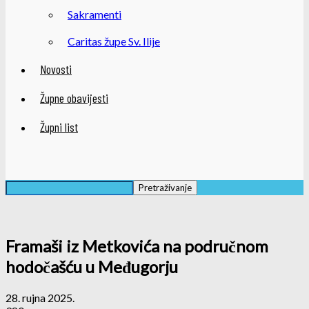
Sakramenti
Caritas župe Sv. Ilije
Novosti
Župne obavijesti
Župni list
Framaši iz Metkovića na područnom
hodočašću u Međugorju
28. rujna 2025.