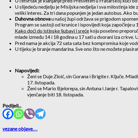
U četvrtak je klanjanje pred Presvetim u Fratarskoj kući od 
U slijedeću nedjelju je Misijska nedjelja i sva milostinja i
veliki interes. Za tri dana popunjen je jedan autobus. Ako bu
Duhovna obnova
u našoj župi održava se prigodom spomena 
Program se sastoji od krunice i ispovijedi koja započinje u 18
Kako doći do istinske ljubavi i sreće
koju posebno preporučuj
mlade između 14 i 18 godina u 17 sati u dvorani iza crkve. 
Pred nama je akcija 72 sata sata bez kompromisa koje vode n
U tijeku je branje mandarina. Sve ono što ne možete plasira
Napovijedi:
Ženi se Duje Zloić, sin Gorana i Brigite r. Ključe. Mlad
17. listopada.
Ženi se Mario Bjelorepa, sin Antuna i Janje r. Tapalovi
vjenčanje biti 18. listopada.
Podijeli...
vezane objave
. . .