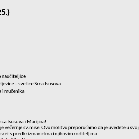
5.)
 naučiteljice
evice – svetice Srca Isusova
a i mučenika
rca Isusova i Marijina!
e večernje sv. mise. Ovu molitvu preporučamo da je uvedete u svoje
susret s predkrizmanicima i njihovim roditeljima.