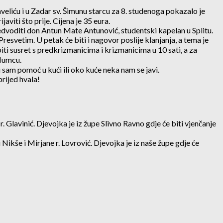
aveliću i u Zadar sv. Šimunu starcu za 8. studenoga pokazalo je
viti što prije. Cijena je 35 eura.
edvoditi don Antun Mate Antunović, studentski kapelan u Splitu.
 Presvetim. U petak će biti i nagovor poslije klanjanja, a tema je
i susret s predkrizmanicima i krizmanicima u 10 sati, a za
 Humcu.
 sam pomoć u kući ili oko kuće neka nam se javi.
rijed hvala!
r. Glavinić. Djevojka je iz župe Slivno Ravno gdje će biti vjenčanje
 Nikše i Mirjane r. Lovrović. Djevojka je iz naše župe gdje će