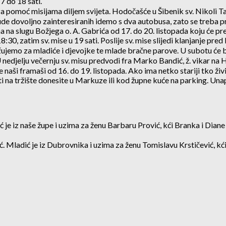
7 do 18 sati.
de za pomoć misijama diljem svijeta. Hodočašće u Šibenik sv. Nikoli T
de dovoljno zainteresiranih idemo s dva autobusa, zato se treba prija
na slugu Božjega o. A. Gabrića od 17. do 20. listopada koju će pr
:30, zatim sv. mise u 19 sati. Poslije sv. mise slijedi klanjanje pred
emo za mladiće i djevojke te mlade bračne parove. U subotu će bit
U nedjelju večernju sv. misu predvodi fra Marko Bandić, ž. vikar na
aši framaši od 16. do 19. listopada. Ako ima netko stariji tko živi
ti na tržište donesite u Markuze ili kod župne kuće na parking. Unap
ić je iz naše župe i uzima za ženu Barbaru Prović, kći Branka i Diane 
ć. Mladić je iz Dubrovnika i uzima za ženu Tomislavu Krstičević, kći