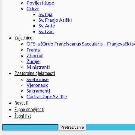
Povijest župe
Crkve
Sv. Ilija
Sv. Franjo Asiški
Sv. Ante
Sv. Ivan
Zajednice
OFS-a (Ordo Franciscanus Saecularis – Franjevački sv
Frama
Zborovi
Žudije
Ministranti
Pastoralne djelatnosti
Svete mise
Vjeronauk
Sakramenti
Caritas župe Sv. Ilije
Novosti
Župne obavijesti
Župni list