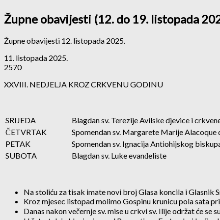
Župne obavijesti (12. do 19. listopada 202
Župne obavijesti 12. listopada 2025.
11. listopada 2025.
2570
XXVIII. NEDJELJA KROZ CRKVENU GODINU
SRIJEDA
Blagdan sv. Terezije Avilske djevice i crkvene
ČETVRTAK
Spomendan sv. Margarete Marije Alacoque dj
PETAK
Spomendan sv. Ignacija Antiohijskog biskup
SUBOTA
Blagdan sv. Luke evanđeliste
Na stoliću za tisak imate novi broj Glasa koncila i Glasnik S
Kroz mjesec listopad molimo Gospinu krunicu pola sata prij
Danas nakon večernje sv. mise u crkvi sv. Ilije održat će se 