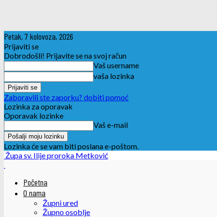
Petak, 7 kolovoza, 2026
Prijaviti se
Dobrodošli! Prijavite se na svoj račun
Vaš username
vaša lozinka
Zaboravili ste zaporku? dobiti pomoć
Lozinka za oporavak
Oporavak lozinke
Vaš e-mail
Lozinka će se vam biti poslana e-poštom.
Župa sv. Ilije proroka Metković
Početna
O nama
Župni ured
Župno osoblje