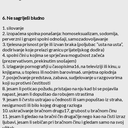
6. Ne sagriješi bludno
1. silovanje
2. izopaćena spolna ponašanja: homoseksualizam, sodomija,
perverzni i grupni spolni odnošaji, samozadovoljavanje
3. tjelesna prisnost prije ili izvan braka (poljubac “usta na usta”,
dodirivanje koje prelazi granicu prijateljskog dodira)
4. spolni čîni u kojima se sprječava mogućnost začeća
(prezervativom, prekinutim snošajem)
5. izlaganje pornografiji u časopisima16, na televiziji ili kinu, u
knjigama, u topless ili noćnim barovima6. umjetna oplodnja
7. posjećivanje predstava, zabava, sudjelovanje u razgovorima
koji su protivni čestitosti
8. jesam li poticao požudu, pristajao na nju kad bi se pojavila
napast, jesam li dopuštao da robujem strastima
9. jesam li čvrsto ustrajao u čednosti ili sam popuštao iz straha,
nesigurnosti ili bilo kojeg drugog razloga
10. uskraćivanje bračnom drugu17, grubost u bračnom činu
11. jesam li gledao na bračni čin drugačije nego kao na čisti izraz
ljubavi, jesam li sebičan pri bračnom činu i gledam samo na svoj
užitak