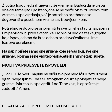
Životna Ispovijed zahtijeva i više vremena. Budući da je treba
obaviti temeljito i pošteno, ona se ne može obaviti u redovitom
vremenu ispovijedanja, već je potrebno prethodno se
dogovoriti o posebnom vremenu s ispovjednikom.
Potrebno je dobro se pripremiti te sve grijehe staviti na papir i s
tim papirom ići pred svećenika. Dobro bi bilo da teške grijehe
koje ispovjedamo da ih se odnam pred svećenikom u Ime
Isusovo odreknemo.
Na papir pišete samo one grijehe koje se vas tiču, sve one
grijehe u kojima se ne vidite preskačete ih i njih ne zapisujete.
MOLITVA PRIJE SVETE ISPOVIJEDI
„Dođi Duše Sveti, napuni mi dušu svojom milošću i užezi u meni
oganj svoje ljubavi, da se uzmognem od srca pokajati za svoje
grijehe i iskreno ih ispovjediti i od Tebe za njih oproštenje
zadobiti.“ Amen.
PITANJA ZA DOBRU TEMELJNU ISPOVIJED