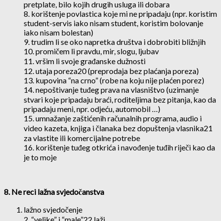
pretplate, bilo kojih drugih usluga ili dobara
8. korištenje povlastica koje mi ne pripadaju (npr. koristim
student-servis iako nisam student, koristim bolovanje
iako nisam bolestan)
9. trudim li se oko napretka društva i dobrobiti bližnjih
10. promičem li pravdu, mir, slogu, ljubav
11. vršim li svoje građanske dužnosti
12. utaja poreza20 (preprodaja bez plaćanja poreza)
13. kupovina “na crno” (robe na koju nije plaćen porez)
14. nepoštivanje tuđeg prava na vlasništvo (uzimanje
stvari koje pripadaju braći, roditeljima bez pitanja, kao da
pripadaju meni, npr. odjeću, automobil …)
15. umnažanje zaštićenih računalnih programa, audio i
video kazeta, knjiga i članaka bez dopuštenja vlasnika21
za vlastite ili komercijalne potrebe
16. korištenje tuđeg otkrića i navođenje tuđih riječi kao da
je to moje
8. Ne reci lažna svjedočanstva
lažno svjedočenje
2. “velike” i “male”22 laži