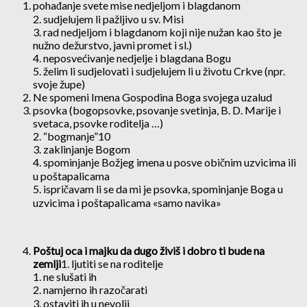
pohađanje svete mise nedjeljom i blagdanom
2. sudjelujem li pažljivo u sv. Misi
3. rad nedjeljom i blagdanom koji nije nužan kao što je
nužno dežurstvo, javni promet i sl.)
4. neposvećivanje nedjelje i blagdana Bogu
5. želim li sudjelovati i sudjelujem li u životu Crkve (npr.
svoje župe)
Ne spomeni Imena Gospodina Boga svojega uzalud
psovka (bogopsovke, psovanje svetinja, B. D. Marije i
svetaca, psovke roditelja …)
2. “bogmanje”10
3. zaklinjanje Bogom
4. spominjanje Božjeg imena u posve običnim uzvicima ili
u poštapalicama
5. ispričavam li se da mi je psovka, spominjanje Boga u
uzvicima i poštapalicama «samo navika»
Poštuj oca i majku da dugo živiš i dobro ti bude na
zemlji
1. ljutiti se na roditelje
1. ne slušati ih
2. namjerno ih razočarati
3. ostaviti ih u nevolji