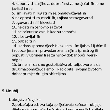
4. zaboraviti na njihova dobročinstva, ne sjećati ih se, ne
javljati im se
5. ismijavati ih, rugati im se, omalovažavati ih
6. ne oprostiti im, mrziti ih, s njima ne razgovarati
7. ogovarati ih ili klevetati
10. ne dati im osnovno sa život
11. ne brinuti se za njih kad su nemoćni
12. zlostavljati ih
13. odbaciti ih
14. u odnosu prema djeci: iskazujem li im ljubav i ljubim li
ih uopće, jesam li pravedan prema njima (prestrog ili
popustljiv), brinem li se za njihov dobar opći i vjerski
odgoj
15. brinem li da smo gostoljubiva obitelj, otvorena da
drugima pomaže, dajemo li kao obitelj svojim životom
dobar primjer drugim obiteljima
5. Ne ubij
ubojstvo čovjeka
2. pobačaj, sredstva koja spriječavaju začeće ili ubijaju
dijete u sâmom začetku (spirala, kontracepcijska pilula