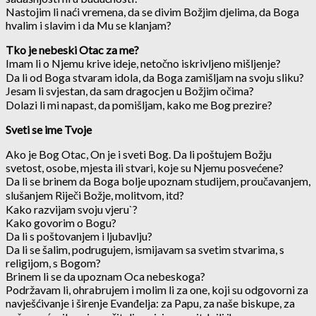
Nastojim li naći vremena, da se divim Bož­jim djelima, da Boga
hvalim i slavim i da Mu se klanjam?
Tko je nebeski Otac za me?
Imam li o Njemu krive ideje, netočno iskrivljeno mišljenje?
Da li od Boga stvaram idola, da Boga zamišljam na svoju sliku?
Jesam li svjestan, da sam dragocjen u Bož­jim očima?
Dolazi li mi napast, da pomišljam, kako me Bog prezire?
Sveti se ime Tvoje
Ako je Bog Otac, On je i sveti Bog. Da li poštujem Božju
svetost, osobe, mjesta ili stvari, koje su Njemu posvećene?
Da li se brinem da Boga bolje upoznam studijem, proučavanjem,
slušanjem Riječi Bož­je, molitvom, itd?
Kako razvijam svoju vjeru`?
Kako govorim o Bogu?
Da li s poštovanjem i ljubavlju?
Da li se šalim, podrugujem, ismija­vam sa svetim stvarima, s
religijom, s Bogom?
Brinem li se da upoznam Oca nebeskoga?
Podržavam li, ohrabrujem i molim li za one, koji su odgovorni za
navješćivanje i širenje Evan­đelja: za Papu, za naše biskupe, za