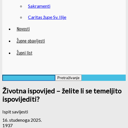
Sakramenti
Caritas župe Sv. Ilije
Novosti
Župne obavijesti
Župni list
Životna ispovijed – želite li se temeljito
ispovijediti?
Ispit savijesti
16. studenoga 2025.
1937