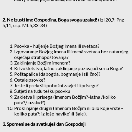
2. Ne izusti ime Gospodina, Boga svoga uzalud!
(Izl 20,7; Pnz
5,11; usp. Mt 5,33-34)
Psovka – huljenje Božjeg imena ili svetaca?
Izgovaranje Božjeg imena ili imenâ svetaca bez nutarnjeg
osjećaja strahopoštovanja?
Zaklinjanje Božjim imenom?
Krivokletstvo, lažno zaklinjanje pozivajući se na Boga?
Poštapalice (dabogda, bogmanje i sli čno)?
Ostale psovke?
Jeste li prekršili pobožni zavjet ili prisegu?
Šutjeti na tuđu tešku psovku
Zakletva ili prisega (imenom Božjim?-lažna /koliko
puta?/-uzalud?)
Proklinjanje drugih (Imenom Božjim ili bilo koje vrste –
koliko puta?; iz loše ‘navike’ ili ‘šale’).
3. Spomeni se da svetkuješ dan Gospodnji