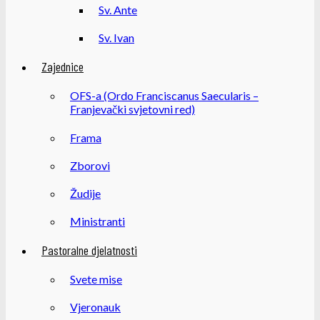
Sv. Ante
Sv. Ivan
Zajednice
OFS-a (Ordo Franciscanus Saecularis –
Franjevački svjetovni red)
Frama
Zborovi
Žudije
Ministranti
Pastoralne djelatnosti
Svete mise
Vjeronauk