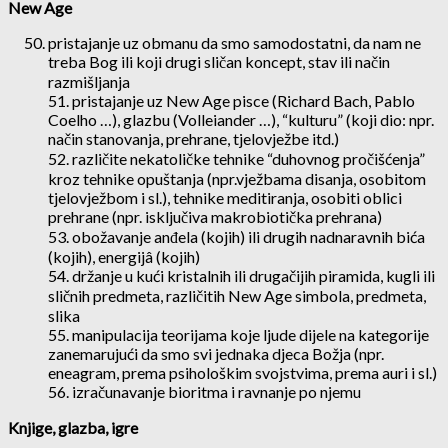
New Age
pristajanje uz obmanu da smo samodostatni, da nam ne
treba Bog ili koji drugi sličan koncept, stav ili način
razmišljanja
51. pristajanje uz New Age pisce (Richard Bach, Pablo
Coelho …), glazbu (Volleiander …), “kulturu” (koji dio: npr.
način stanovanja, prehrane, tjelovježbe itd.)
52. različite nekatoličke tehnike “duhovnog pročišćenja”
kroz tehnike opuštanja (npr.vježbama disanja, osobitom
tjelovježbom i sl.), tehnike meditiranja, osobiti oblici
prehrane (npr. isključiva makrobiotička prehrana)
53. obožavanje anđela (kojih) ili drugih nadnaravnih bića
(kojih), energijâ (kojih)
54. držanje u kući kristalnih ili drugačijih piramida, kugli ili
sličnih predmeta, različitih New Age simbola, predmeta,
slika
55. manipulacija teorijama koje ljude dijele na kategorije
zanemarujući da smo svi jednaka djeca Božja (npr.
eneagram, prema psihološkim svojstvima, prema auri i sl.)
56. izračunavanje bioritma i ravnanje po njemu
Knjige, glazba, igre