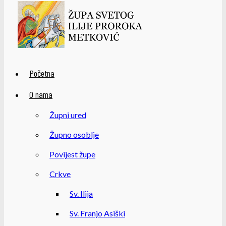
Početna
O nama
Župni ured
Župno osoblje
Povijest župe
Crkve
Sv. Ilija
Sv. Franjo Asiški