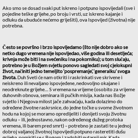
Ako smo se dosad svaki put iskreno i potpuno ispovijedali (sve i
pojedine teške grijehe, po broju i vrsti, uz iskreno kajanje i
odluku da ubuduće nećemo griješiti), ova Ispovijed (životna) nije
potrebna.
Često se površno i brzo ispovijedamo (što nije dobro ako se
netko dugo vremena nije ispovijedao, više godina ili desetljeća;
krivnja može biti i na svećeniku i na pokorniku); u tom slučaju,
potrebno je u Božjem svjetlu ponovo sagledati svoj cjelokupni
život, načiniti jedno temeljito ‘pospremanje’, ‘generalku’ svoga
života.
Duh Sveti će nam otkriti i raskrinkati sve skrivene i
neiskreno ili nevaljano ispovjeđene, nedovoljno okajane i
neodreknute grijehe… S vremena na vrijeme (osobito za vrijeme
duhovnih obnova, seminara ili pučkih misija, kada nas Božje
svjetlo i Njegova milost jače zahvaćaju, kada dolazimo do
određene životne raskrsnice, do jedne točke u svome životnom
hodu na kojoj se moramo opredijeliti i donijeti svoju životnu
odluku – ili, jednostavno, nakon određenog dužeg protoka
vremena, ili barem pred smrt) – potrebno je zastati te u jednoj
dobroj valjanoj životnoj Ispovijedi potpuno rasteretiti dušu
grijeha, pomiriti se s Bogom i zadobiti nutarnji mir. Kada