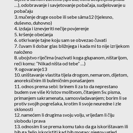
…), odobravanje i savjetovanje pobačaja, sudjelovanje u
pobačaju
3. mučenje druge osobe ili sebe sâma12 (tjelesno,
duševno, duhovno)
4. izdaja i iznevjeriti nečije povjerenje
5. kršenje obećanja
6. otkrivanje tajne koju sam se obvezao čuvati
7. čuvam li dobar glas bližnjega i kada mi to nije izrijekom
naloženo
8. ubojstvo riječima (nazivati koga glupanom, ništarijom,
reći komu: “Nikad ništa od tebe” …)
9. ogovaranje13
10. uništavanje vlastita tijela drogom, nemarom, dijetom,
anoreksičnim ili bulimičnim ponašanjem
11. odnos prema sebi: brinem li za to da neprestano
budem sve više Kristov molitvom, čitanjem Sv. pisma,
primanjem sakramenata, samosvladavanjem; borim li se
protiv svojih pogrešaka, krotim li svoje neuredne i zle
sklonosti
12. namećem li drugima svoju volju, vrijeđam li čiju
slobodu i prava
13. odnosim li se prema komu tako da ga iskorištavam ili
bih ga želio iskoristiti kad bih mogao: njegov ugled,