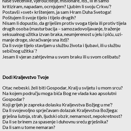
naše sveće­nike, vjeroučitelje, misionare, itd., ili ih samo
kritiziram, napadam, ocrnjujem? Ljubim li svoju Crkvu’?
Postavši »svet« krštenjem, ja sam Hram Duha Svetoga!
Poštujem li svoje tijelo i tijelo drugih?
Nisam li dopustio, da griješim protiv svoga ti­jela ili protiv tijela
drugih osoba (masturbacija – samozadovoljavanje, traženje
seksualnog užit­ka izvan braka, neumjerenost u jelu i piću, uzi­
manje droge, skraćivanje sna itd)?
Da li svoje tijelo stavljam u službu života i ljubavi, ili u službu
sebičnog užitka`?
Jesam li vjeran zahtje­vima u svom braku ili u svom celibatu?
Dođi Kraljevstvo Tvoje
Otac nebeski. želi biti Gospodar, Kralj u svijetu i u mom srcu?
Na kojem području moga bića Bog ne vlada kao apsolutni
Gospodar?
Koji grijeh je zapreka dolasku Kraljevstva Božjeg u me’?
Da li svojevoljno sprječavam dolazak Kra­ljevstva Božjega:
grješna šutnja, strah, ljudski obzir, nemarnost, nepokretnost?
Da li se brinem za spasenje i duhovnu sreću grješnika?
Da li sam u tome nemaran?