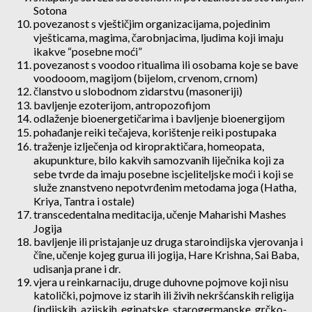
Sotona
povezanost s vještičjim organizacijama, pojedinim
vješticama, magima, čarobnjacima, ljudima koji imaju
ikakve “posebne moći”
povezanost s voodoo ritualima ili osobama koje se bave
voodooom, magijom (bijelom, crvenom, crnom)
članstvo u slobodnom zidarstvu (masoneriji)
bavljenje ezoterijom, antropozofijom
odlaženje bioenergetičarima i bavljenje bioenergijom
pohađanje reiki tečajeva, korištenje reiki postupaka
traženje izlječenja od kiropraktičara, homeopata,
akupunkture, bilo kakvih samozvanih liječnika koji za
sebe tvrde da imaju posebne iscjeliteljske moći i koji se
služe znanstveno nepotvrđenim metodama joga (Hatha,
Kriya, Tantra i ostale)
transcedentalna meditacija, učenje Maharishi Mashes
Jogija
bavljenje ili pristajanje uz druga staroindijska vjerovanja i
čîne, učenje kojeg gurua ili jogija, Hare Krishna, Sai Baba,
udisanja prane i dr.
vjera u reinkarnaciju, druge duhovne pojmove koji nisu
katolički, pojmove iz starih ili živih nekršćanskih religija
(indijskih, azijskih, egipatske, starogermanske, grčko-