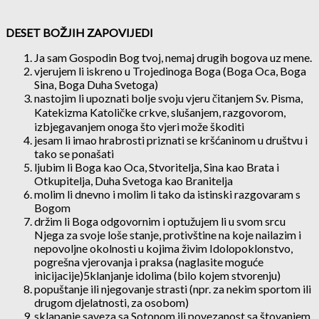
DESET BOŽJIH ZAPOVIJEDI
Ja sam Gospodin Bog tvoj, nemaj drugih bogova uz mene.
vjerujem li iskreno u Trojedinoga Boga (Boga Oca, Boga
Sina, Boga Duha Svetoga)
nastojim li upoznati bolje svoju vjeru čitanjem Sv. Pisma,
Katekizma Katoličke crkve, slušanjem, razgovorom,
izbjegavanjem onoga što vjeri može škoditi
jesam li imao hrabrosti priznati se kršćaninom u društvu i
tako se ponašati
ljubim li Boga kao Oca, Stvoritelja, Sina kao Brata i
Otkupitelja, Duha Svetoga kao Branitelja
molim li dnevno i molim li tako da istinski razgovaram s
Bogom
držim li Boga odgovornim i optužujem li u svom srcu
Njega za svoje loše stanje, protivštine na koje nailazim i
nepovoljne okolnosti u kojima živim Idolopoklonstvo,
pogrešna vjerovanja i praksa (naglasite moguće
inicijacije)5klanjanje idolima (bilo kojem stvorenju)
popuštanje ili njegovanje strasti (npr. za nekim sportom ili
drugom djelatnosti, za osobom)
sklapanje saveza sa Sotonom ili povezanost sa štovanjem