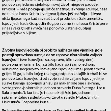
ponovo sagledamo cjelokupni svoj život, njegove padove i
krhkosti – naše pokajanje bit će snažnije, iskrenije i dublje, naša
odluka za Isusa Krista i Njegova ljubav još snažnija… Nema
ništa ljepše nego kad sav naš život prođe kroz Sakrament Sv.
Ispovijedi, kada Gospodin Bog po svome Sinu Isusu Kristu pere
s nas svaki grijeh i vraća nas ponovno u stanje dubljeg
prijateljstva s Njime…
Životna Ispovijed bila bi osobito nužna za one vjernike, gdje
postoji opravdana sumnja da se zapravo nisu nikada valjano
ispovjedili
(sve Ispovijedi su, zapravo, bile svetogrdne);
potrebna je i onima, koji su bilo kada, pa i samo jednom,
neiskreno, necjelovito i nevaljano ispovjedili ma i jedan smrtni
grijeh, ili ga, iz bilo kojeg razloga, potpuno zatajili: trebali bi se
ponovo tada ispovjediti od svoje zadnje valjane Ispovijedi (jer
su sve kasnije Ispovijedi u nizu, pa makar bile one i iskrene,
svetogrdne /pokornik je jednom prevario Duha Svetoga, i to u
Sakramentu/); korisna je i za one koji žele još jednom
sakramentalno sagledati svoj život u svjetlu Muke, Smrti i
Uskrsnuća Gospodina Isusa…
Sv. Ignacije preporučuje da se za životnu ispovijed ispitamo od