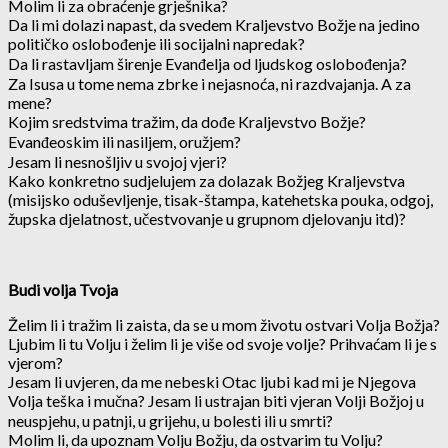
Molim li za obraćenje grješnika?
Da li mi dolazi napast, da svedem Kraljev­stvo Božje na jedino
političko oslobođenje ili socijalni napredak?
Da li rastavljam širenje Evan­đelja od ljudskog oslobođenja?
Za Isusa u tome nema zbrke i nejasnoća, ni razdvajanja. A za
mene?
Kojim sredstvima tražim, da dođe Kraljev­stvo Božje?
Evanđeoskim ili nasiljem, oružjem?
Jesam li nesnošljiv u svojoj vjeri?
Kako konkretno sudjelujem za dolazak Bož­jeg Kraljevstva
(misijsko oduševljenje, tisak­-štampa, katehetska pouka, odgoj,
župska dje­latnost, učestvovanje u grupnom djelovanju itd)?
Budi volja Tvoja
Želim li i tražim li zaista, da se u mom životu ostvari Volja Božja?
Ljubim li tu Volju i želim li je više od svoje volje? Prihvaćam li je s
vje­rom?
Jesam li uvjeren, da me nebeski Otac ljubi kad mi je Njegova
Volja teška i mučna? Jesam li ustrajan biti vjeran Volji Božjoj u
neuspjehu, u patnji, u grijehu, u bolesti ili u smrti?
Molim li, da upoznam Volju Božju, da ostvarim tu Volju?