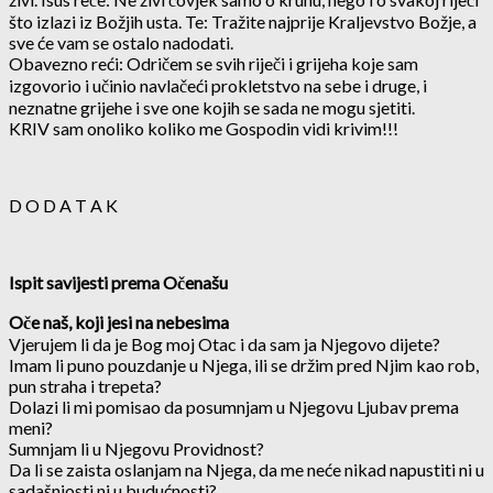
što izlazi iz Božjih usta. Te: Tražite najprije Kraljevstvo Božje, a
sve će vam se ostalo nadodati.
Obavezno reći: Odričem se svih riječi i grijeha koje sam
izgovorio i učinio navlačeći prokletstvo na sebe i druge, i
neznatne grijehe i sve one kojih se sada ne mogu sjetiti.
KRIV sam onoliko koliko me Gospodin vidi krivim!!!
D O D A T A K
Ispit savijesti prema Očenašu
Oče naš, koji jesi na nebesima
Vjerujem li da je Bog moj Otac i da sam ja Njegovo dijete?
Imam li puno pouzdanje u Njega, ili se držim pred Njim kao rob,
pun straha i trepeta?
Dolazi li mi pomisao da po­sumnjam u Njegovu Ljubav prema
meni?
Sumnjam li u Njegovu Providnost?
Da li se zaista oslanjam na Njega, da me neće nikad napustiti ni u
sadašnjosti ni u budućnosti?