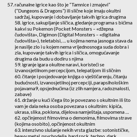
računalne igrice kao što je “Tamnice i zmajevi”
(“Dungeons & Dragons”) ili slične koje imaju okultni
sadržaj, kupovanje i dobavljanje takvih igrica drugima
58. igrice, sakupljanje sličica, gledanje programa s bićima
kakvi su Pokemon (Pocket Monsters – «džepna
čudovišta», Digimon (Digital Monsters – «digitalna
čudovišta»), teletabisi, … u kojima nema jasnoga stava da
je nasilje zlo i u kojem nema vrijednosnoga suda dobra i
zla, kupovanje takvih igrica i sličica, omogućavanje
drugima da budu u dodiru s njima
59. igranje igara okultne naravi, koristeći se
izvanosjetilnom percepcijom, telepatijom ili sličnim
60. čitanje i posjedovanje knjiga o vještičarenju, čitanju
budućnosti, izvanosjetilnoj percepciji, parapsihološkim
pojavama9, opsjednućima (iz zlih namjera, radoznalosti,
zabave)
61. držanje u kući ičega što je povezano s okultnim ili što
vam je dala neka osoba povezana s okultnim: kipića,
ukrasa, slika, poklona, dijelova namještaja, uspomena …
62. opčinjenost filmovima o demonima, filmovima strave
(kojima osobito), opčinjenost okultnim
63. intenzivno slušanje nekih vrsta glazbe: sotonističke,
heavy metal, psychodelia, hard rock, techno, dark …