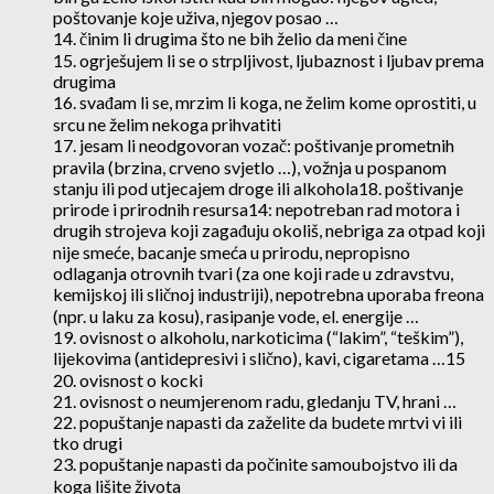
poštovanje koje uživa, njegov posao …
14. činim li drugima što ne bih želio da meni čine
15. ogrješujem li se o strpljivost, ljubaznost i ljubav prema
drugima
16. svađam li se, mrzim li koga, ne želim kome oprostiti, u
srcu ne želim nekoga prihvatiti
17. jesam li neodgovoran vozač: poštivanje prometnih
pravila (brzina, crveno svjetlo …), vožnja u pospanom
stanju ili pod utjecajem droge ili alkohola18. poštivanje
prirode i prirodnih resursa14: nepotreban rad motora i
drugih strojeva koji zagađuju okoliš, nebriga za otpad koji
nije smeće, bacanje smeća u prirodu, nepropisno
odlaganja otrovnih tvari (za one koji rade u zdravstvu,
kemijskoj ili sličnoj industriji), nepotrebna uporaba freona
(npr. u laku za kosu), rasipanje vode, el. energije …
19. ovisnost o alkoholu, narkoticima (“lakim”, “teškim”),
lijekovima (antidepresivi i slično), kavi, cigaretama …15
20. ovisnost o kocki
21. ovisnost o neumjerenom radu, gledanju TV, hrani …
22. popuštanje napasti da zaželite da budete mrtvi vi ili
tko drugi
23. popuštanje napasti da počinite samoubojstvo ili da
koga lišite života