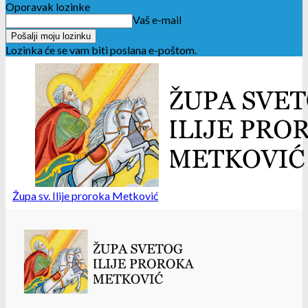
Oporavak lozinke
Vaš e-mail
Lozinka će se vam biti poslana e-poštom.
Župa sv. Ilije proroka Metković