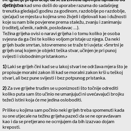
djetinjstva
kad smo došli do uporabe razuma do sadašnjeg
trenutka gledajući godinu za godinom, razdoblje po razdoblje,
sjećajući se mjesta u kojima smo živjeli i djelovali kao i dužnosti
koje su nam bile povjerene prema staležu, zvanju i zanimanju
(roditelj, učenik, radnik, poslodavac …).
Težina grijeha ovisi o naravi grijeha i o tomu koliko je osoba
svjesna da ga čini te koliko voljom pristaje uz njega. Da neki
grijeh bude smrtan, istovremeno se traže tri uvjeta: «Smrtni je
grijeh onaj kojem je objekt teška stvar, učinjen je pri punoj
svijesti i slobodnim pristankom.»
1)
Laki se grijeh čini kad se u lakoj stvari ne održava mjera što je
propisuje moralni zakon ili kad se moralni zakon krši u teškoj
stvari, ali bez pune svijesti i bez potpunog pristanka.
2)
Za sve grijehe trudim se u poniznosti što točnije odrediti
koliko puta sam što učinio ne umanjujući ni uvećavajući brojku
težeći istini koja će me jedina osloboditi.
Prilike u kojima sam počinio neki grijeh treba spomenuti kada
su one utjecale na težinu grijeha pazeći da se ne opravdavam
kao i da se pretjerano ne ocrnjujem da bih izazvao dojam
kreposti.