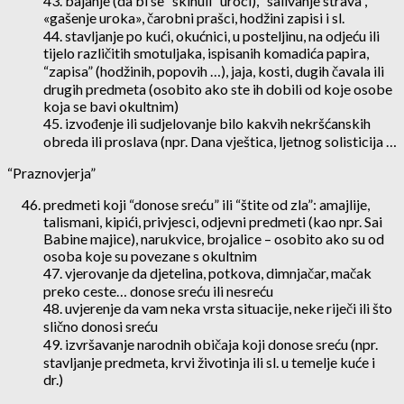
43. bajanje (da bi se “skinuli” uroci), “salivanje strava”,
«gašenje uroka», čarobni prašci, hodžini zapisi i sl.
44. stavljanje po kući, okućnici, u posteljinu, na odjeću ili
tijelo različitih smotuljaka, ispisanih komadića papira,
“zapisa” (hodžinih, popovih …), jaja, kosti, dugih čavala ili
drugih predmeta (osobito ako ste ih dobili od koje osobe
koja se bavi okultnim)
45. izvođenje ili sudjelovanje bilo kakvih nekršćanskih
obreda ili proslava (npr. Dana vještica, ljetnog solisticija …
“Praznovjerja”
predmeti koji “donose sreću” ili “štite od zla”: amajlije,
talismani, kipići, privjesci, odjevni predmeti (kao npr. Sai
Babine majice), narukvice, brojalice – osobito ako su od
osoba koje su povezane s okultnim
47. vjerovanje da djetelina, potkova, dimnjačar, mačak
preko ceste… donose sreću ili nesreću
48. uvjerenje da vam neka vrsta situacije, neke riječi ili što
slično donosi sreću
49. izvršavanje narodnih običaja koji donose sreću (npr.
stavljanje predmeta, krvi životinja ili sl. u temelje kuće i
dr.)