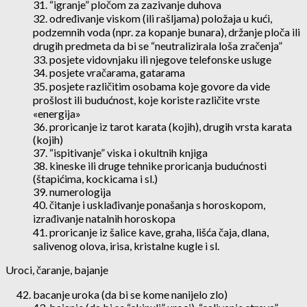
31. “igranje” pločom za zazivanje duhova
32. određivanje viskom (ili rašljama) položaja u kući,
podzemnih voda (npr. za kopanje bunara), držanje ploča ili
drugih predmeta da bi se “neutralizirala loša zračenja”
33. posjete vidovnjaku ili njegove telefonske usluge
34. posjete vračarama, gatarama
35. posjete različitim osobama koje govore da vide
prošlost ili budućnost, koje koriste različite vrste
«energija»
36. proricanje iz tarot karata (kojih), drugih vrsta karata
(kojih)
37. “ispitivanje” viska i okultnih knjiga
38. kineske ili druge tehnike proricanja budućnosti
(štapićima, kockicama i sl.)
39. numerologija
40. čitanje i usklađivanje ponašanja s horoskopom,
izrađivanje natalnih horoskopa
41. proricanje iz šalice kave, graha, lišća čaja, dlana,
salivenog olova, irisa, kristalne kugle i sl.
Uroci, čaranje, bajanje
bacanje uroka (da bi se kome nanijelo zlo)