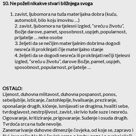
10. Ne poželi nikakve stvari bližnjega svoga
zavist, ljubomora na tuđa materijalna dobra (kuću,
automobil, bilo koju imovinu …)
2. zavist, ljubomora na tjelesni izgled, “sreću u životu”,
Božje darove, pamet, sposobnost, uspjeh, popularnost,
prijatelje … neke osobe
3. željeti da se nečijim materijalnim dobrima dogodi
nesreća ili proklinjati čije materijalno stanje
4. željeti da se dogodi nesreća ili proklinjati nečiji tjelesni
izgled, “sreću u životu”, darove Božje, pamet, uspjeh,
sposobnost, popularnost, prijatelje …
OSTALO:
Lijenost, duhovna mlitavost, duhovna pospanost, ponos,
sebeljublje, isticanje, častohleplje, hvalisanje, preziranje,
oponašanje drugih, kićenje, ismijavati se drugima, hvaliti sebe,
tvrdoglavost, nestrpljivost, zavist, skrivio tuđe suze i nesreću.
Ogovaranje, kritiziranje, prigovaranje. Suđenje i osuda drugih.
Tvrdoća srca na tuđe nevolje.
Zanemarivanje duhovne dimenzije čovjeka, od koje se, zapravo i
živi. Isus reče: Ne živi čovjek samo o kruhu, nego i o svakoj riječi