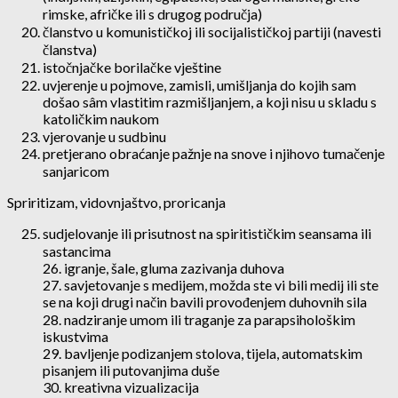
rimske, afričke ili s drugog područja)
članstvo u komunističkoj ili socijalističkoj partiji (navesti
članstva)
istočnjačke borilačke vještine
uvjerenje u pojmove, zamisli, umišljanja do kojih sam
došao sâm vlastitim razmišljanjem, a koji nisu u skladu s
katoličkim naukom
vjerovanje u sudbinu
pretjerano obraćanje pažnje na snove i njihovo tumačenje
sanjaricom
Spriritizam, vidovnjaštvo, proricanja
sudjelovanje ili prisutnost na spiritističkim seansama ili
sastancima
26. igranje, šale, gluma zazivanja duhova
27. savjetovanje s medijem, možda ste vi bili medij ili ste
se na koji drugi način bavili provođenjem duhovnih sila
28. nadziranje umom ili traganje za parapsihološkim
iskustvima
29. bavljenje podizanjem stolova, tijela, automatskim
pisanjem ili putovanjima duše
30. kreativna vizualizacija