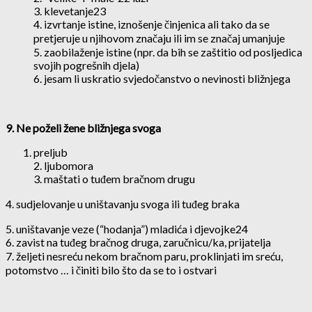
3. klevetanje23
4. izvrtanje istine, iznošenje činjenica ali tako da se
pretjeruje u njihovom značaju ili im se značaj umanjuje
5. zaobilaženje istine (npr. da bih se zaštitio od posljedica
svojih pogrešnih djela)
6. jesam li uskratio svjedočanstvo o nevinosti bližnjega
9. Ne poželi žene bližnjega svoga
preljub
2. ljubomora
3. maštati o tuđem bračnom drugu
4. sudjelovanje u uništavanju svoga ili tuđeg braka
5. uništavanje veze (“hodanja”) mladića i djevojke24
6. zavist na tuđeg bračnog druga, zaručnicu/ka, prijatelja
7. željeti nesreću nekom bračnom paru, proklinjati im sreću,
potomstvo … i činiti bilo što da se to i ostvari