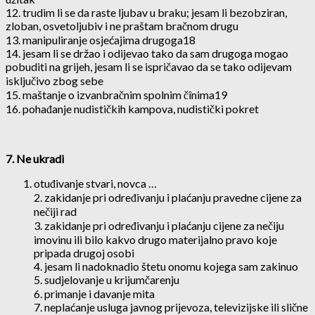
12. trudim li se da raste ljubav u braku; jesam li bezobziran,
zloban, osvetoljubiv i ne praštam bračnom drugu
13. manipuliranje osjećajima drugoga18
14. jesam li se držao i odijevao tako da sam drugoga mogao
pobuditi na grijeh, jesam li se ispričavao da se tako odijevam
isključivo zbog sebe
15. maštanje o izvanbračnim spolnim čînima19
16. pohađanje nudističkih kampova, nudistički pokret
7. Ne ukradi
otuđivanje stvari, novca …
2. zakidanje pri određivanju i plaćanju pravedne cijene za
nečiji rad
3. zakidanje pri određivanju i plaćanju cijene za nečiju
imovinu ili bilo kakvo drugo materijalno pravo koje
pripada drugoj osobi
4. jesam li nadoknadio štetu onomu kojega sam zakinuo
5. sudjelovanje u krijumčarenju
6. primanje i davanje mita
7. neplaćanje usluga javnog prijevoza, televizijske ili slične