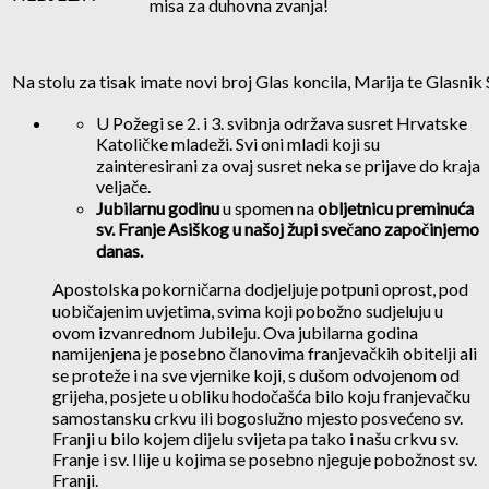
misa za duhovna zvanja!
Na stolu za tisak imate novi broj Glas koncila, Marija te Glasnik 
U Požegi se 2. i 3. svibnja održava susret Hrvatske
Katoličke mladeži. Svi oni mladi koji su
zainteresirani za ovaj susret neka se prijave do kraja
veljače.
Jubilarnu godinu
u spomen na
obljetnicu preminuća
sv. Franje Asiškog u našoj župi svečano započinjemo
danas.
Apostolska pokorničarna dodjeljuje potpuni oprost, pod
uobičajenim uvjetima, svima koji pobožno sudjeluju u
ovom izvanrednom Jubileju. Ova jubilarna godina
namijenjena je posebno članovima franjevačkih obitelji ali
se proteže i na sve vjernike koji, s dušom odvojenom od
grijeha, posjete u obliku hodočašća bilo koju franjevačku
samostansku crkvu ili bogoslužno mjesto posvećeno sv.
Franji u bilo kojem dijelu svijeta pa tako i našu crkvu sv.
Franje i sv. Ilije u kojima se posebno njeguje pobožnost sv.
Franji.