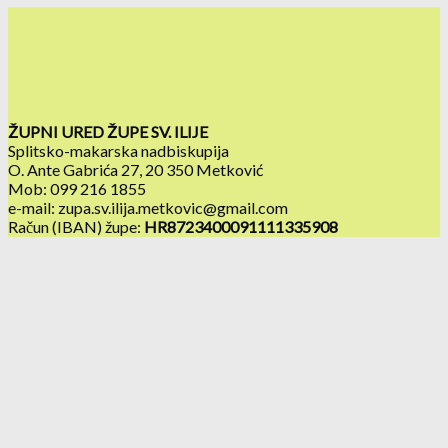
ŽUPNI URED ŽUPE SV. ILIJE
Splitsko-makarska nadbiskupija
O. Ante Gabrića 27, 20 350 Metković
Mob: 099 216 1855
e-mail: zupa.sv.ilija.metkovic@gmail.com
Račun (IBAN) župe:
HR8723400091111335908