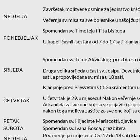
Završetak molitvene osmine za jedinstvo kršć
NEDJELJA
Večernja sv. misa za sve bolesnike u našoj župi
Spomendan sv. Timoteja i Tita biskupa
PONEDJELJAK
U kapeli časnih sestara od 7 do 17 sati klanj
Spomendan sv. Tome Akvinskog, prezbitera i 
SRIJEDA
Druga velika srijeda u čast sv. Josipu. Devetnic
sati, a propovijedana sv. misa u 18 sati.
Klanjanje pred Presvetim Olt. Sakramentom u f
U četvrtak je 29. u mjesecu! Nakon večernje s
ČETVRTAK
Arkanđela za sve one koji su se prijavili i prip
nakon toga molitva zaštite za sve one koji su d
PETAK
Spomendan sv. Hijacinte Mariscotti, djevica
SUBOTA
Spomendan sv. Ivana Bosca, prezbitera
Prva nedjelja u mjesecu! Od 17 do 18 sati klan
NEDJELJA