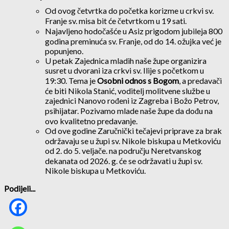
Od ovog četvrtka do početka korizme u crkvi sv.
Franje sv. misa bit će četvrtkom u 19 sati.
Najavljeno hodočašće u Asiz prigodom jubileja 800
godina preminuća sv. Franje, od do 14. ožujka već je
popunjeno.
U petak Zajednica mladih naše župe organizira
susret u dvorani iza crkvi sv. Ilije s početkom u
19:30. Tema je
Osobni odnos s Bogom
, a predavači
će biti Nikola Stanić, voditelj molitvene službe u
zajednici Nanovo rođeni iz Zagreba i Božo Petrov,
psihijatar. Pozivamo mlade naše župe da dođu na
ovo kvalitetno predavanje.
Od ove godine Zaručnički tečajevi priprave za brak
održavaju se u župi sv. Nikole biskupa u Metkoviću
od 2. do 5. veljače. na području Neretvanskog
dekanata od 2026. g. će se održavati u župi sv.
Nikole biskupa u Metkoviću.
Podijeli...