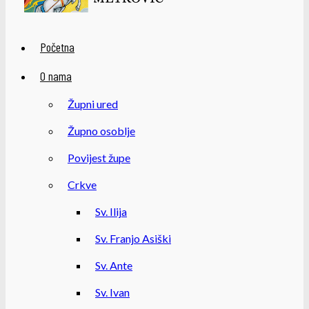
Početna
O nama
Župni ured
Župno osoblje
Povijest župe
Crkve
Sv. Ilija
Sv. Franjo Asiški
Sv. Ante
Sv. Ivan