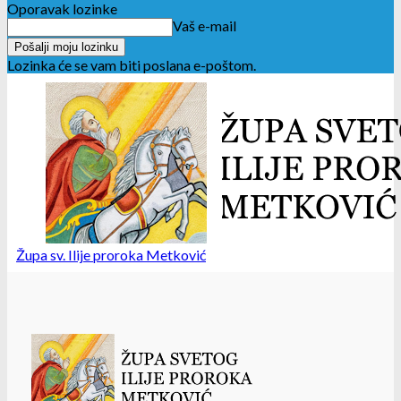
Oporavak lozinke
Vaš e-mail
Lozinka će se vam biti poslana e-poštom.
Župa sv. Ilije proroka Metković