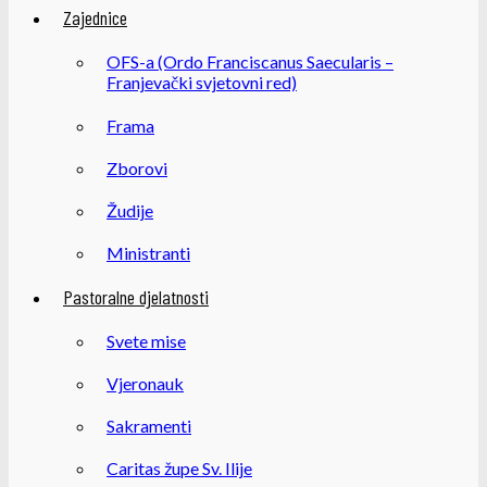
Zajednice
OFS-a (Ordo Franciscanus Saecularis –
Franjevački svjetovni red)
Frama
Zborovi
Žudije
Ministranti
Pastoralne djelatnosti
Svete mise
Vjeronauk
Sakramenti
Caritas župe Sv. Ilije