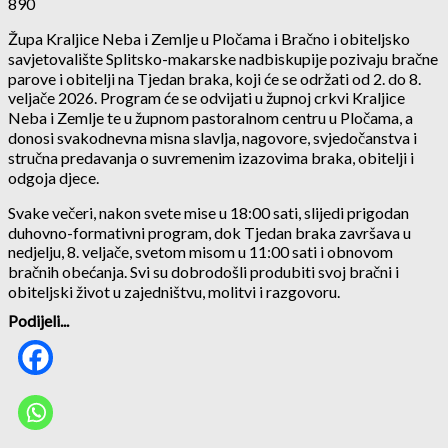
890
Župa Kraljice Neba i Zemlje u Pločama i Bračno i obiteljsko
savjetovalište Splitsko-makarske nadbiskupije pozivaju bračne
parove i obitelji na Tjedan braka, koji će se održati od 2. do 8.
veljače 2026. Program će se odvijati u župnoj crkvi Kraljice
Neba i Zemlje te u župnom pastoralnom centru u Pločama, a
donosi svakodnevna misna slavlja, nagovore, svjedočanstva i
stručna predavanja o suvremenim izazovima braka, obitelji i
odgoja djece.
Svake večeri, nakon svete mise u 18:00 sati, slijedi prigodan
duhovno-formativni program, dok Tjedan braka završava u
nedjelju, 8. veljače, svetom misom u 11:00 sati i obnovom
bračnih obećanja. Svi su dobrodošli produbiti svoj bračni i
obiteljski život u zajedništvu, molitvi i razgovoru.
Podijeli...