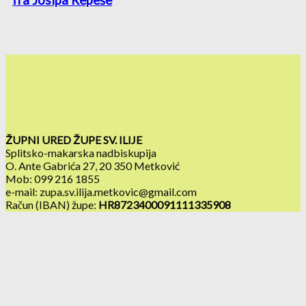
ŽUPNI URED ŽUPE SV. ILIJE
Splitsko-makarska nadbiskupija
O. Ante Gabrića 27, 20 350 Metković
Mob: 099 216 1855
e-mail: zupa.sv.ilija.metkovic@gmail.com
Račun (IBAN) župe:
HR8723400091111335908