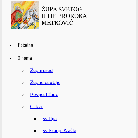
Početna
O nama
Župni ured
Župno osoblje
Povijest župe
Crkve
Sv. Ilija
Sv. Franjo Asiški