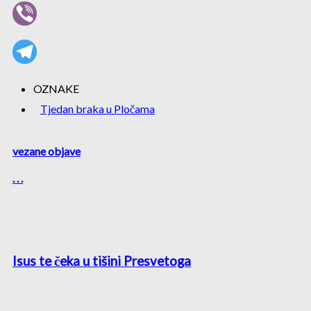
OZNAKE
Tjedan braka u Pločama
vezane objave
. . .
Isus te čeka u tišini Presvetoga