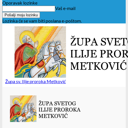
Oporavak lozinke
Vaš e-mail
Lozinka će se vam biti poslana e-poštom.
Župa sv. Ilije proroka Metković