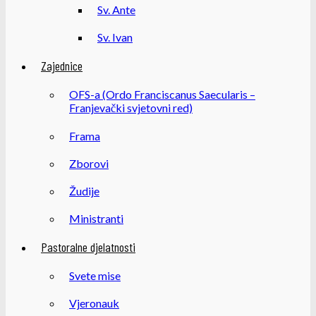
Sv. Ante
Sv. Ivan
Zajednice
OFS-a (Ordo Franciscanus Saecularis –
Franjevački svjetovni red)
Frama
Zborovi
Žudije
Ministranti
Pastoralne djelatnosti
Svete mise
Vjeronauk