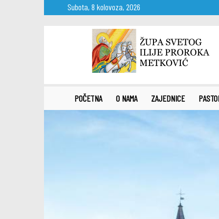
Subota, 8 kolovoza, 2026
Župa
sv.
Ilije
proroka
Metković
POČETNA
O NAMA
ZAJEDNICE
PASTO