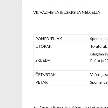
VII. VAZMENA ili USKRSNA NEDJELJA
PONEDJELJAK
Spomendan 
UTORAK
10. utorak 
Blagdan sv
SRIJEDA
Pošto je 20
ČETVRTAK
Večernja sv
PETAK
Spomendan s
Danas je Prva Sveta Pričest u crkvi sv. Franj