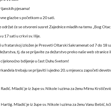
rijanskih pjesama!
vne glazbe s početkom u 20 sati.
lije održat će se otvoreni susret Zajednice mladih na temu „Bog Otac
 17 sati u crkvi sv. Ilije.
 fratarskoj izložen je Presveti Oltarski Sakramenat od 7 do 18 sati. 
ežurstva, tj. da se prijavite za dežurstvo preko naše web stranice ili
je cijelonoćno bdijenje u čast Duhu Svetom!
rkanđela trebaju se prijaviti i ujedno 20. u mjesecu započeti devetni
. Radić. Mladić je iz župe sv. Nikole i uzima za ženu Mirnu Krstičević,
 Hartig. Mladić je iz župe sv. Nikole i uzima za ženu Vanu Bebić, kći 