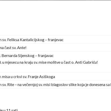
sv. Feliksa Kantalicijskog – franjevac
na čast sv. Ante!
. Bernarda Sijenskog – franjavac
. u mjesecu na kraju sv. mise molitve u čast o. Anti Gabriću!
. misa u crkvi sv. Franje Asiškoga
v. Rite – na večernjoj sv. misi blagoslov slike koja je donesena sa
e u 11 sati.