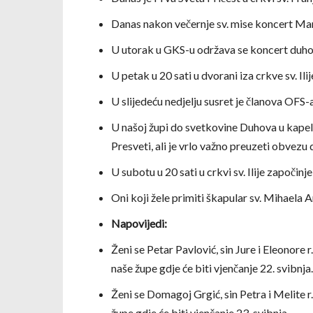
Danas nakon večernje sv. mise koncert Ma
U utorak u GKS-u održava se koncert duho
U petak u 20 sati u dvorani iza crkve sv. I
U slijedeću nedjelju susret je članova OFS-a u
U našoj župi do svetkovine Duhova u kapeli u
Presveti, ali je vrlo važno preuzeti obvezu d
U subotu u 20 sati u crkvi sv. Ilije započin
Oni koji žele primiti škapular sv. Mihaela A
Napovijedi:
Ženi se Petar Pavlović, sin Jure i Eleonore r
naše župe gdje će biti vjenčanje 22. svibnja.
Ženi se Domagoj Grgić, sin Petra i Melite r.
župe gdje će biti vjenčanje 23. svibnja.