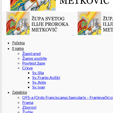
Početna
O nama
Župni ured
Župno osoblje
Povijest župe
Crkve
Sv. Ilija
Sv. Franjo Asiški
Sv. Ante
Sv. Ivan
Zajednice
OFS-a (Ordo Franciscanus Saecularis – Franjevački sv
Frama
Zborovi
Žudije