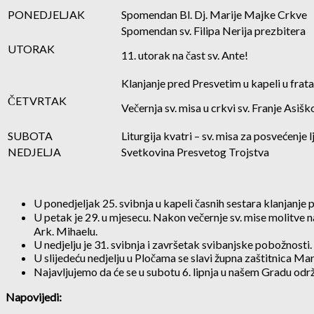
PONEDJELJAK
Spomendan Bl. Dj. Marije Majke Crkve
Spomendan sv. Filipa Nerija prezbitera
UTORAK
11. utorak na čast sv. Ante!
Klanjanje pred Presvetim u kapeli u frata
ČETVRTAK
Večernja sv. misa u crkvi sv. Franje Asiško
SUBOTA
Liturgija kvatri – sv. misa za posvećenje 
NEDJELJA
Svetkovina Presvetog Trojstva
U ponedjeljak 25. svibnja u kapeli časnih sestara klanjanje 
U petak je 29. u mjesecu. Nakon večernje sv. mise molitve na 
Ark. Mihaelu.
U nedjelju je 31. svibnja i završetak svibanjske pobožnosti.
U slijedeću nedjelju u Pločama se slavi župna zaštitnica Ma
Najavljujemo da će se u subotu 6. lipnja u našem Gradu održa
Napovijedi: