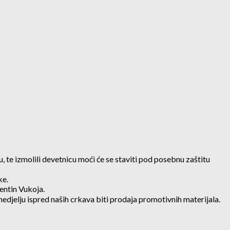
cu, te izmolili devetnicu moći će se staviti pod posebnu zaštitu
ke.
lentin Vukoja.
nedjelju ispred naših crkava biti prodaja promotivnih materijala.