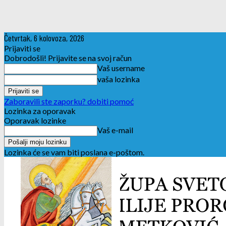
Četvrtak, 6 kolovoza, 2026
Prijaviti se
Dobrodošli! Prijavite se na svoj račun
Vaš username
vaša lozinka
Zaboravili ste zaporku? dobiti pomoć
Lozinka za oporavak
Oporavak lozinke
Vaš e-mail
Lozinka će se vam biti poslana e-poštom.