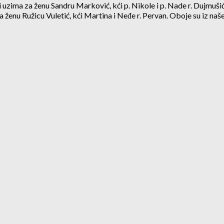
ć i uzima za ženu Sandru Marković, kći p. Nikole i p. Nade r. Dujmušić
a ženu Ružicu Vuletić, kći Martina i Neđe r. Pervan. Oboje su iz naše