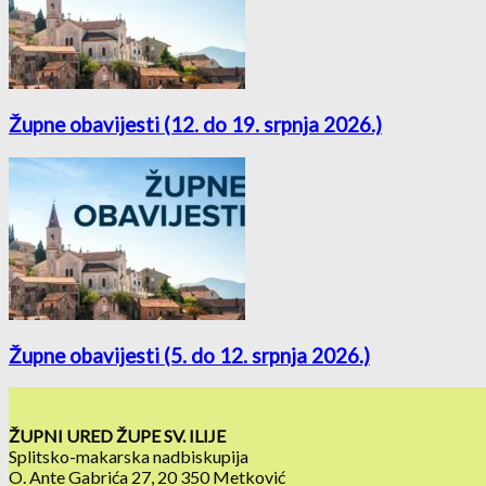
Župne obavijesti (12. do 19. srpnja 2026.)
Župne obavijesti (5. do 12. srpnja 2026.)
ŽUPNI URED ŽUPE SV. ILIJE
Splitsko-makarska nadbiskupija
O. Ante Gabrića 27, 20 350 Metković