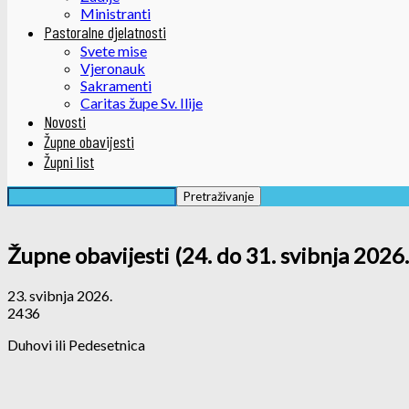
Ministranti
Pastoralne djelatnosti
Svete mise
Vjeronauk
Sakramenti
Caritas župe Sv. Ilije
Novosti
Župne obavijesti
Župni list
Župne obavijesti (24. do 31. svibnja 2026.
23. svibnja 2026.
2436
Duhovi ili Pedesetnica