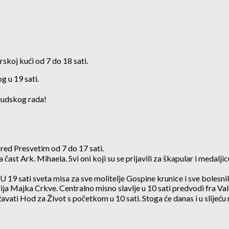
rskoj kući od 7 do 18 sati.
g u 19 sati.
ljudskog rada!
pred Presvetim od 7 do 17 sati.
čast Ark. Mihaela. Svi oni koji su se prijavili za škapular i medalji
 U 19 sati sveta misa za sve molitelje Gospine krunice i sve bolesni
rija Majka Crkve. Centralno misno slavlje u 10 sati predvodi fra Va
vati Hod za Život s početkom u 10 sati. Stoga će danas i u slijeću 