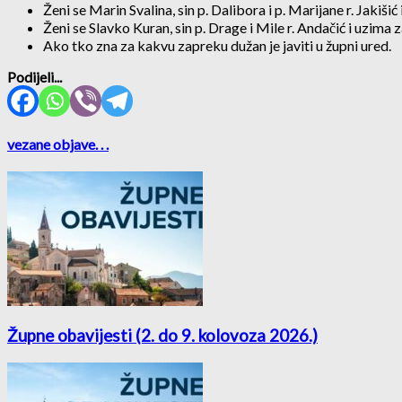
Ženi se Marin Svalina, sin p. Dalibora i p. Marijane r. Jakiši
Ženi se Slavko Kuran, sin p. Drage i Mile r. Andačić i uzima z
Ako tko zna za kakvu zapreku dužan je javiti u župni ured.
Podijeli...
vezane objave
. . .
Župne obavijesti (2. do 9. kolovoza 2026.)