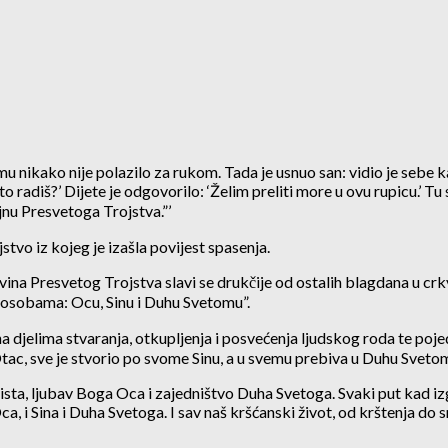
 mu nikako nije polazilo za rukom. Tada je usnuo san: vidio je sebe k
to radiš?’ Dijete je odgovorilo: ‘Želim preliti more u ovu rupicu.’ 
jnu Presvetoga Trojstva.”’
stvo iz kojeg je izašla povijest spasenja.
ina Presvetog Trojstva slavi se drukčije od ostalih blagdana u crkve
 osobama: Ocu, Sinu i Duhu Svetomu”.
u na djelima stvaranja, otkupljenja i posvećenja ljudskog roda te 
tac, sve je stvorio po svome Sinu, a u svemu prebiva u Duhu Sveto
sta, ljubav Boga Oca i zajedništvo Duha Svetoga. Svaki put kad iz
, i Sina i Duha Svetoga. I sav naš kršćanski život, od krštenja do s