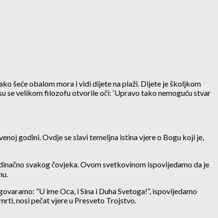
ako šeće obalom mora i vidi dijete na plaži. Dijete je školjkom
Tu su se velikom filozofu otvorile oči: ‘Upravo tako nemoguću stvar
noj godini. Ovdje se slavi temeljna istina vjere o Bogu koji je,
pojedinačno svakog čovjeka. Ovom svetkovinom ispovijedamo da je
mu.
govaramo: ”U ime Oca, i Sina i Duha Svetoga!”, ispovijedamo
mrti, nosi pečat vjere u Presveto Trojstvo.