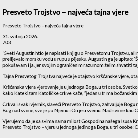
Presveto Trojstvo – najveća tajna vjere
Presveto Trojstvo – najveća tajna vjere
31. svibnja 2026.
703
”Sveti Augustin htio je napisati knjigu o Presvetomu Trojstvu, ali
prelijevalo morsku vodu u rupu u pijesku. Augustin ga je upitao: ‘Š
pokušavam i ja, jer svojim ograničenim razumom želim shvatiti ta
Tajna Presvetog Trojstva najveće je otajstvo kršćanske vjere, otaj
Kršćanska vjera vjerovanje je u jednoga Boga, u tri osobe. Svetkov
kako Katekizam Katoličke crkve kaže, ”jedan u trima božanskim
Crkva i svaki vjernik, slaveći Presveto Trojstvo, zahvaljuje Bog
Bog nad svime, sve je po Njemu i On je u svemu. Nad svime kao O
Vjerujemo da je sa svima nama milost Gospodina našega Isusa Kri
Presveto Trojstvo – vjeru u jednoga jedinoga Boga, u tri osobe: Oca