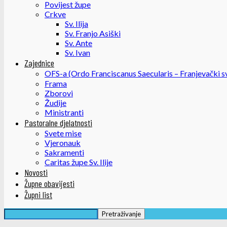
Povijest župe
Crkve
Sv. Ilija
Sv. Franjo Asiški
Sv. Ante
Sv. Ivan
Zajednice
OFS-a (Ordo Franciscanus Saecularis – Franjevački sv
Frama
Zborovi
Žudije
Ministranti
Pastoralne djelatnosti
Svete mise
Vjeronauk
Sakramenti
Caritas župe Sv. Ilije
Novosti
Župne obavijesti
Župni list