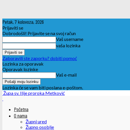
Petak, 7 kolovoza, 2026
Prijaviti se
Dobrodošli! Prijavite se na svoj račun
Vaš username
vaša lozinka
Zaboravili ste zaporku? dobiti pomoć
Lozinka za oporavak
Oporavak lozinke
Vaš e-mail
Lozinka će se vam biti poslana e-poštom.
Župa sv. Ilije proroka Metković
Početna
O nama
Župni ured
Župno osoblje