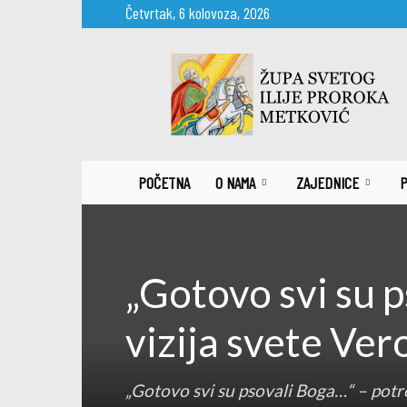
Četvrtak, 6 kolovoza, 2026
Župa
sv.
Ilije
proroka
Metković
POČETNA
O NAMA
ZAJEDNICE
P
„Gotovo svi su 
vizija svete Ver
„Gotovo svi su psovali Boga…“ – potre