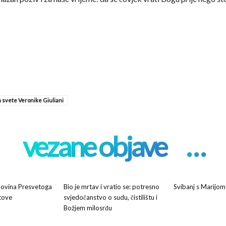
a svete Veronike Giuliani
vezane objave
. . .
kovina Presvetoga
Bio je mrtav i vratio se: potresno
Svibanj s Marijom
stove
svjedočanstvo o sudu, čistilištu i
Božjem milosrđu