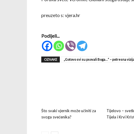
preuzeto s: vjera.hr
Podijeli...
OZNAKE
„Gotovo svi su psovali Boga…“ – potresna vizij
Što svaki vjernik može učiniti za
Tijelovo – svet
svoga svećenika?
Tijela i Krvi Kri