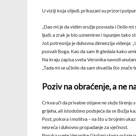
U viziji koja slijedi, prikazani su prizori potp
„Dao mi je da vidim oružje posvuda i činilo mi 
ljudi, a zrak je bio uznemiren i ispunjen tako
Još potresnija je duhovna dimenzija viđenja: „
psovali Boga. Kao da sam ih gledala kako umiru 
Na kraju zapisa sveta Veronika navodi unutar
„Tada mi se učinilo da sam shvatila što znače tri
Poziv na obraćenje, a ne n
Crkva uči da privatne objave ne služe širenju
grijeha, ali istodobno podsjeća da se Božja k
Post, pokora i molitva – na što u brojnim ukaz
nesreća i duhovno propadanje za vječnost.
Poruka svete Veronike Giuliani stoga ostaje sn