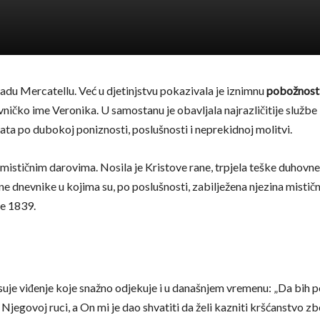
adu Mercatellu. Već u djetinjstvu pokazivala je iznimnu
pobožnost
vničko ime Veronika. U samostanu je obavljala najrazličitije službe 
nata po dubokoj poniznosti, poslušnosti i neprekidnoj molitvi.
mističnim darovima. Nosila je Kristove rane, trpjela teške duhovne i
ne dnevnike u kojima su, po poslušnosti, zabilježena njezina mistič
ne 1839.
je viđenje koje snažno odjekuje i u današnjem vremenu: „Da bih posl
 Njegovoj ruci, a On mi je dao shvatiti da želi kazniti kršćanstvo z