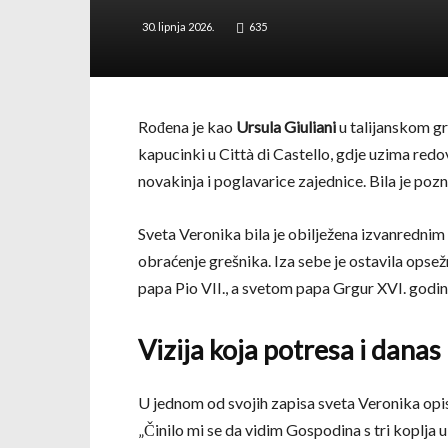
30. lipnja 2026.
635
Rođena je kao
Ursula Giuliani
u talijanskom gr
kapucinki u Città di Castello, gdje uzima redo
novakinja i poglavarice zajednice. Bila je poz
Sveta Veronika bila je obilježena izvanrednim 
obraćenje grešnika. Iza sebe je ostavila opsež
papa Pio VII., a svetom papa Grgur XVI. godi
Vizija koja potresa i danas
U jednom od svojih zapisa sveta Veronika opisu
„Činilo mi se da vidim Gospodina s tri koplja u