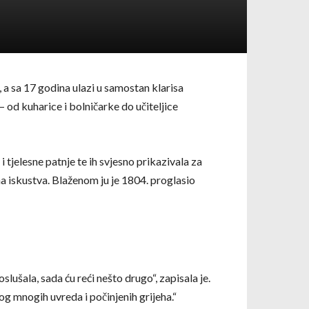
, a sa 17 godina ulazi u samostan klarisa
– od kuharice i bolničarke do učiteljice
 tjelesne patnje te ih svjesno prikazivala za
na iskustva. Blaženom ju je 1804. proglasio
ušala, sada ću reći nešto drugo“, zapisala je.
bog mnogih uvreda i počinjenih grijeha.“