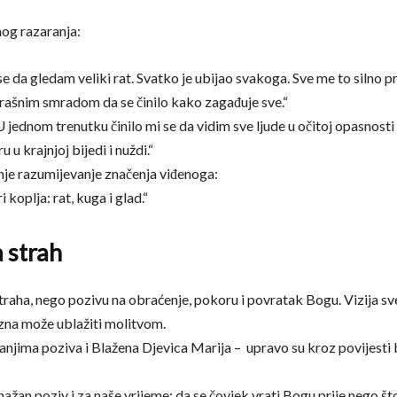
unog razaranja:
se da gledam veliki rat. Svatko je ubijao svakoga. Sve me to silno p
 strašnim smradom da se činilo kako zagađuje sve.“
U jednom trenutku činilo mi se da vidim sve ljude u očitoj opasnost
u krajnjoj bijedi i nuždi.“
nje razumijevanje značenja viđenoga:
 koplja: rat, kuga i glad.“
a strah
 straha, nego pozivu na obraćenje, pokoru i povratak Bogu. Vizija s
azna može ublažiti molitvom.
anjima poziva i Blažena Djevica Marija – upravo su kroz povijesti b
ažan poziv i za naše vrijeme: da se čovjek vrati Bogu prije nego što