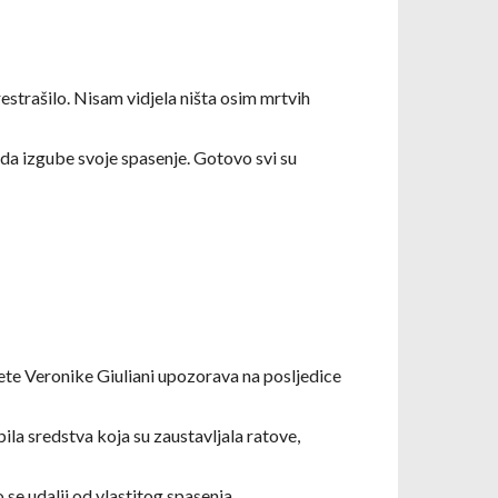
restrašilo. Nisam vidjela ništa osim mrtvih
i da izgube svoje spasenje. Gotovo svi su
vete Veronike Giuliani upozorava na posljedice
ila sredstva koja su zaustavljala ratove,
 se udalji od vlastitog spasenja.