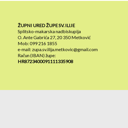
ŽUPNI URED ŽUPE SV. ILIJE
Splitsko-makarska nadbiskupija
O. Ante Gabrića 27, 20 350 Metković
Mob: 099 216 1855
e-mail: zupa.sv.ilija.metkovic@gmail.com
Račun (IBAN) župe:
HR8723400091111335908