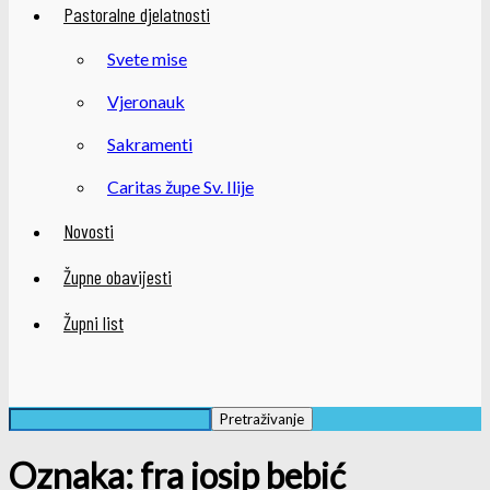
Pastoralne djelatnosti
Svete mise
Vjeronauk
Sakramenti
Caritas župe Sv. Ilije
Novosti
Župne obavijesti
Župni list
Oznaka: fra josip bebić