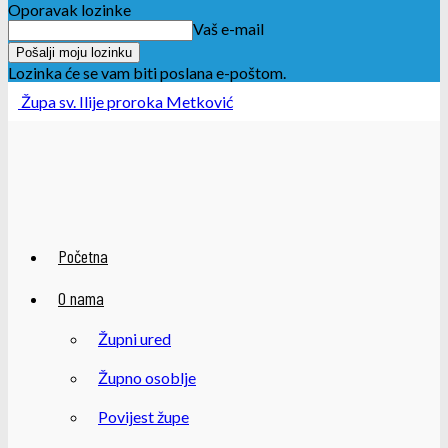
Oporavak lozinke
Vaš e-mail
Lozinka će se vam biti poslana e-poštom.
Župa sv. Ilije proroka Metković
Početna
O nama
Župni ured
Župno osoblje
Povijest župe