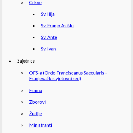
Crkve
Sv. Ilija
Sv. Franjo Asiški
Sv. Ante
Sv. Ivan
Zajednice
OFS-a (Ordo Franciscanus Saecularis –
Franjevački svjetovni red)
Frama
Zborovi
Žudije
Ministranti