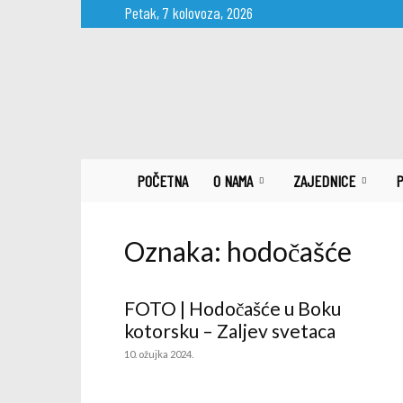
Petak, 7 kolovoza, 2026
Župa
sv.
Ilije
proroka
Metković
POČETNA
O NAMA
ZAJEDNICE
P
Oznaka: hodočašće
FOTO | Hodočašće u Boku
kotorsku – Zaljev svetaca
10. ožujka 2024.