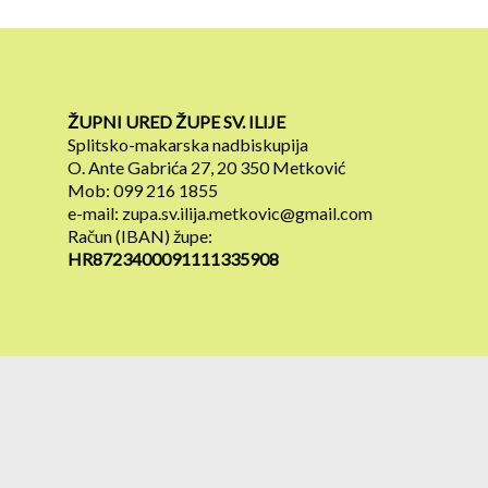
ŽUPNI URED ŽUPE SV. ILIJE
Splitsko-makarska nadbiskupija
O. Ante Gabrića 27, 20 350 Metković
Mob: 099 216 1855
e-mail: zupa.sv.ilija.metkovic@gmail.com
Račun (IBAN) župe:
HR8723400091111335908