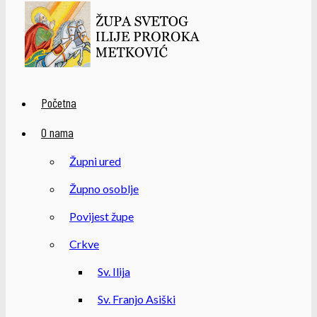
Početna
O nama
Župni ured
Župno osoblje
Povijest župe
Crkve
Sv. Ilija
Sv. Franjo Asiški