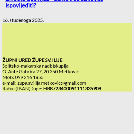
ispovijediti?
16. studenoga 2025.
ŽUPNI URED ŽUPE SV. ILIJE
Splitsko-makarska nadbiskupija
O. Ante Gabrića 27, 20 350 Metković
Mob: 099 216 1855
e-mail: zupa.sv.ilija.metkovic@gmail.com
Račun (IBAN) župe:
HR8723400091111335908