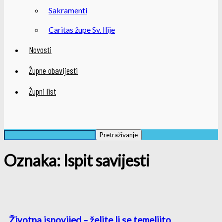
Sakramenti
Caritas župe Sv. Ilije
Novosti
Župne obavijesti
Župni list
Oznaka: Ispit savijesti
Životna ispovijed – želite li se temeljito