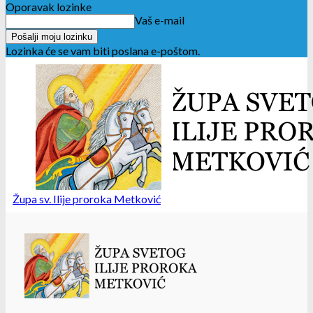
Oporavak lozinke
Vaš e-mail
Lozinka će se vam biti poslana e-poštom.
Župa sv. Ilije proroka Metković