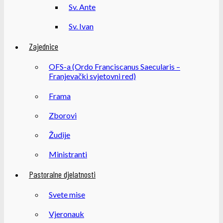
Sv. Ante
Sv. Ivan
Zajednice
OFS-a (Ordo Franciscanus Saecularis –
Franjevački svjetovni red)
Frama
Zborovi
Žudije
Ministranti
Pastoralne djelatnosti
Svete mise
Vjeronauk