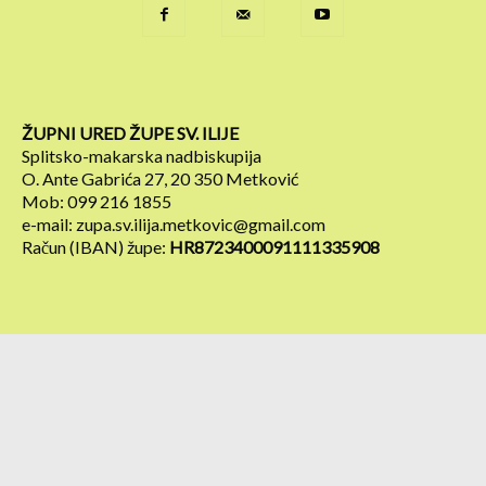
ŽUPNI URED ŽUPE SV. ILIJE
Splitsko-makarska nadbiskupija
O. Ante Gabrića 27, 20 350 Metković
Mob: 099 216 1855
e-mail: zupa.sv.ilija.metkovic@gmail.com
Račun (IBAN) župe:
HR8723400091111335908