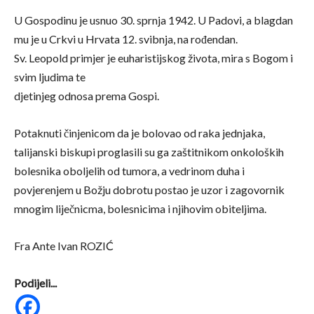
U Gospodinu je usnuo 30. sprnja 1942. U Padovi, a blagdan
mu je u Crkvi u Hrvata 12. svibnja, na rođendan.
Sv. Leopold primjer je euharistijskog života, mira s Bogom i
svim ljudima te
djetinjeg odnosa prema Gospi.
Potaknuti činjenicom da je bolovao od raka jednjaka,
talijanski biskupi proglasili su ga zaštitnikom onkoloških
bolesnika oboljelih od tumora, a vedrinom duha i
povjerenjem u Božju dobrotu postao je uzor i zagovornik
mnogim liječnicma, bolesnicima i njihovim obiteljima.
Fra Ante Ivan ROZIĆ
Podijeli...