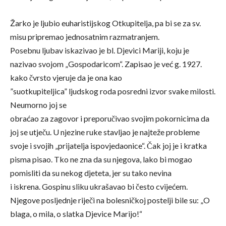
Žarko je ljubio euharistijskog Otkupitelja, pa bi se za sv.
misu pripremao jednosatnim razmatranjem.
Posebnu ljubav iskazivao je bl. Djevici Mariji, koju je
nazivao svojom „Gospodaricom“. Zapisao je već g. 1927.
kako čvrsto vjeruje da je ona kao
”suotkupiteljica” ljudskog roda posredni izvor svake milosti.
Neumorno joj se
obraćao za zagovor i preporučivao svojim pokornicima da
joj se utječu. U njezine ruke stavljao je najteže probleme
svoje i svojih „prijatelja ispovjedaonice“. Čak joj je i kratka
pisma pisao. Tko ne zna da su njegova, lako bi mogao
pomisliti da su nekog djeteta, jer su tako nevina
i iskrena. Gospinu sliku ukrašavao bi često cvijećem.
Njegove posljednje riječi na bolesničkoj postelji bile su: „O
blaga, o mila, o slatka Djevice Marijo!“