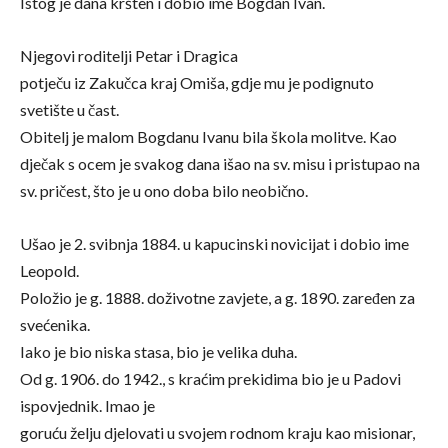
Istog je dana kršten i dobio ime Bogdan Ivan.
Njegovi roditelji Petar i Dragica
potječu iz Zakučca kraj Omiša, gdje mu je podignuto
svetište u čast.
Obitelj je malom Bogdanu Ivanu bila škola molitve. Kao
dječak s ocem je svakog dana išao na sv. misu i pristupao na
sv. pričest, što je u ono doba bilo neobično.
Ušao je 2. svibnja 1884. u kapucinski novicijat i dobio ime
Leopold.
Položio je g. 1888. doživotne zavjete, a g. 1890. zaređen za
svećenika.
Iako je bio niska stasa, bio je velika duha.
Od g. 1906. do 1942., s kraćim prekidima bio je u Padovi
ispovjednik. Imao je
goruću želju djelovati u svojem rodnom kraju kao misionar,