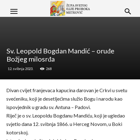
Sv. Leopold Bogdan Mandić – oruđe
Božjeg milosrđa
12. svibnja 2023.
268
Divan cvijet franjevaca kapucina darovan je Crkvi u svetu
svećeniku, koji je desetljećima služio Bogu i narodu kao
ispovjednik u gradu sv. Antuna – Padovi.
Riječ je o sv. Leopoldu Bogdanu Mandiću, koji je ugledao
svjetlo dana 12. svibnja 1866. u Herceg Novom, u Boki
kotorskoj.