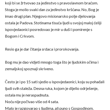
koji bi se žrtvovao za jedinstvo s pravoslavnom braćom.
Stoga je molio svaki dan za jedinstvo kršćana. No, Bog je
imao drugi plan. Njegovo misionarsko polje djelovanja
ostala je Padova. Stotinama tisuća ljudi u svojoj maloj ćeliji
ispovjedaonici posredovao je mir u duši i pomirenje s
Bogom i Crkvom.
Resio ga je dar čitanja srdaca i prorokovanja.
Bog mu je dao vidjeti mnogo toga što je ljudskim očima i
zemaljskoj spoznaji skriveno.
Često je i po 15 sati sjedio u ispovjedaonici, koju su pohađali
ljudi svih staleža. Desna ruka, kojom je dijelio odrješenje,
ostala mu je neraspadnuta.
Noću nije počivao više od 4 sata.
Malo je razgovarao s ljudima, ali puno s Gospodinom.