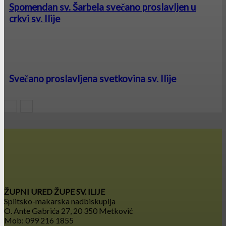
Spomendan sv. Šarbela svečano proslavljen u
crkvi sv. Ilije
Svečano proslavljena svetkovina sv. Ilije
ŽUPNI URED ŽUPE SV. ILIJE
Splitsko-makarska nadbiskupija
O. Ante Gabrića 27, 20 350 Metković
Mob: 099 216 1855