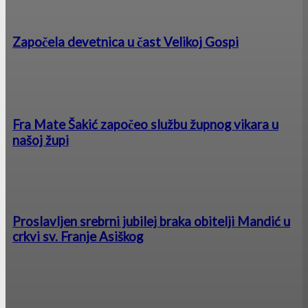
Započela devetnica u čast Velikoj Gospi
Fra Mate Šakić započeo službu župnog vikara u
našoj župi
Proslavljen srebrni jubilej braka obitelji Mandić u
crkvi sv. Franje Asiškog