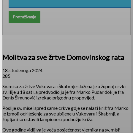
Molitva za sve žrtve Domovinskog rata
18. studenoga 2024.
285
Sv. misa za žrtve Vukovara i Škabrnje služena je u župnoj crvki
sv. Ilije u 18 sati, a predvodio ju je fra Marko Pudar dok je fra
Denis Šimunović izrekao prigodnu propovijed.
Poslije sv. mise ispred same crkve gdje se nalazi križ fra Marko
je izmoli odriješenje za sve ubijene u Vukovaru i Škabrnji, a
župljani su ostavili lampione u podnožju križa.
Ove godine vidljiva je veća posjećenost vjernika na sv. misi!