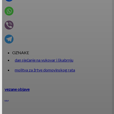
OZNAKE
dan sjećanje na vukovar i škabrnju
molitva za žrtve domovinskog rata
vezane objave
. . .