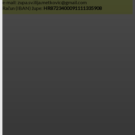
e-mail: zupa.sv.ilija.metkovic@gmail.com
Račun (IBAN) župe:
HR8723400091111335908