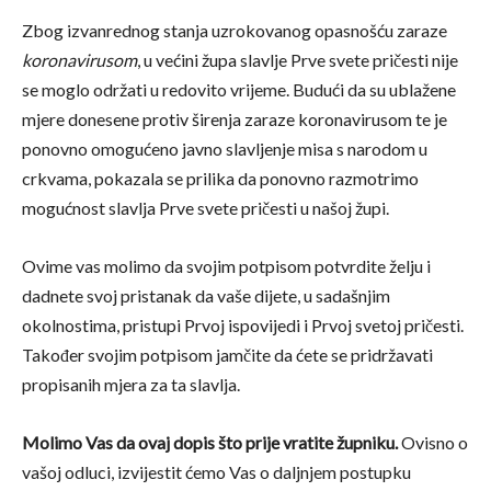
Zbog izvanrednog stanja uzrokovanog opasnošću zaraze
koronavirusom
, u većini župa slavlje Prve svete pričesti nije
se moglo održati u redovito vrijeme. Budući da su ublažene
mjere donesene protiv širenja zaraze koronavirusom te je
ponovno omogućeno javno slavljenje misa s narodom u
crkvama, pokazala se prilika da ponovno razmotrimo
mogućnost slavlja Prve svete pričesti u našoj župi.
Ovime vas molimo da svojim potpisom potvrdite želju i
dadnete svoj pristanak da vaše dijete, u sadašnjim
okolnostima, pristupi Prvoj ispovijedi i Prvoj svetoj pričesti.
Također svojim potpisom jamčite da ćete se pridržavati
propisanih mjera za ta slavlja.
Molimo Vas da ovaj dopis što prije vratite župniku.
Ovisno o
vašoj odluci, izvijestit ćemo Vas o daljnjem postupku