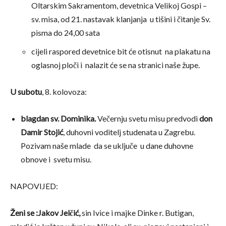
Oltarskim Sakramentom, devetnica Velikoj Gospi –
sv. misa, od 21. nastavak klanjanja u tišini i čitanje Sv.
pisma do 24,00 sata
cijeli raspored devetnice bit će otisnut na plakatu na
oglasnoj ploči i nalazit će se na stranici naše župe.
U subotu
, 8. kolovoza:
blagdan sv. Dominika.
Večernju svetu misu predvodi
don
Damir Stojić
, duhovni voditelj studenata u Zagrebu.
Pozivam naše mlade da se uključe u dane duhovne
obnove i svetu misu.
NAPOVIJED:
Ženi se :Jakov Jelčić,
sin Ivice i majke Dinke r. Butigan,