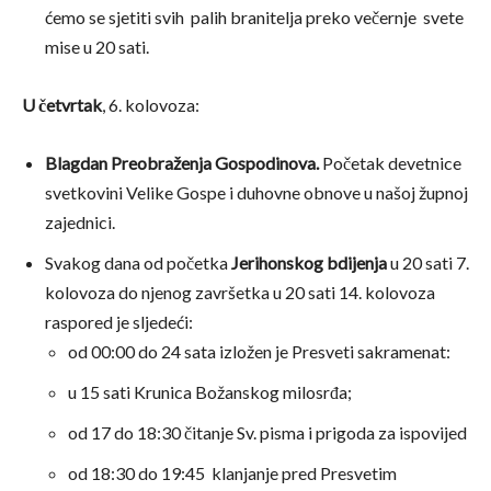
ćemo se sjetiti svih palih branitelja preko večernje svete
mise u 20 sati.
U
četvrtak
, 6. kolovoza:
Blagdan Preobraženja Gospodinova.
Početak devetnice
svetkovini Velike Gospe i duhovne obnove u našoj župnoj
zajednici.
Svakog dana od početka
Jerihonskog bdijenja
u 20 sati 7.
kolovoza do njenog završetka u 20 sati 14. kolovoza
raspored je sljedeći:
od 00:00 do 24 sata izložen je Presveti sakramenat:
u 15 sati Krunica Božanskog milosrđa;
od 17 do 18:30 čitanje Sv. pisma i prigoda za ispovijed
od 18:30 do 19:45 klanjanje pred Presvetim