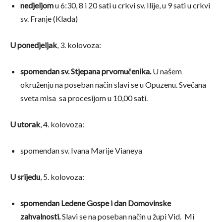
nedjeljom
u 6:30, 8 i 20 sati u crkvi sv. Ilije, u 9 sati u crkvi
sv. Franje (Klada)
U ponedjeljak
, 3. kolovoza:
spomendan sv. Stjepana prvomučenika.
U našem
okruženju na poseban način slavi se u Opuzenu. Svečana
sveta misa sa procesijom u 10,00 sati.
U utorak
, 4. kolovoza:
spomendan sv. Ivana Marije Vianeya
U srijedu
, 5. kolovoza:
spomendan Ledene Gospe i dan Domovinske
zahvalnosti.
Slavi se na poseban način u župi Vid. Mi