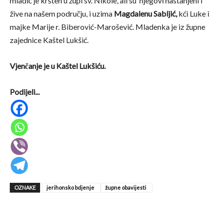
mladić je kršten u župi sv. Nikole, ali su njegovi nastanjeni i
žive na našem području, i uzima
Magdalenu Sabljić,
kći Luke i
majke Marije r. Biberović-Marošević. Mladenka je iz župne
zajednice Kaštel Lukšić.
Vjenčanje je u Kaštel Lukšiću.
Podijeli...
OZNAKE
jerihonsko bdjenje
župne obavijesti